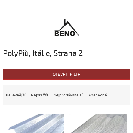
Přejít
NÁKUP
na
obsah
KOŠÍK
PolyPiù, Itálie
, Strana 2
OTEVŘÍT FILTR
Ř
a
Nejlevnější
Nejdražší
Nejprodávanější
Abecedně
z
e
V
n
ý
í
p
p