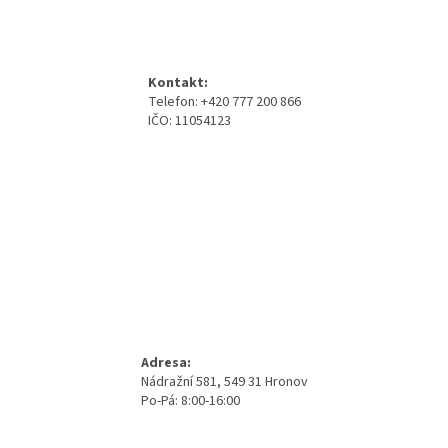
v
Z
a
á
c
á
n
í
p
í
p
a
r
Kontakt:
t
v
Telefon: +420 777 200 866
í
k
IČO: 11054123
y
v
ý
p
i
s
u
Adresa:
Nádražní 581, 549 31 Hronov
Po-Pá: 8:00-16:00