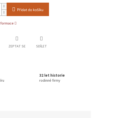
Přidat do košíku
informace
ZEPTAT SE
SDÍLET
32 let historie
íru
rodinné firmy