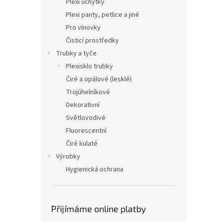
Plexi úchytky
Plexi panty, petlice a jiné
Pro vlnovky
Čisticí prostředky
Trubky a tyče
Plexisklo trubky
Čiré a opálové (lesklé)
Trojúhelníkové
Dekorativní
Světlovodivé
Fluorescentní
Čiré kulaté
Výrobky
Hygienická ochrana
Přijímáme online platby