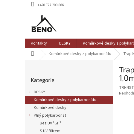
Přejít
+420 777 200 866
na
obsah
Kontakty
DESKY
Komůrkové desky z polykar
Domů
Komůrkové desky z polykarbonátu
Trapé
P
Trap
o
Přeskočit
s
1,0m
Kategorie
kategorie
t
TRHNST
r
DESKY
Průměr
Neohod
a
hodnoce
Komůrkové desky z polykarbonátu
n
produkt
Komůrkové desky
n
je
í
Plný polykarbonát
0,0
z
p
Bez UV "GP"
5
a
S UV filtrem
hvězdič