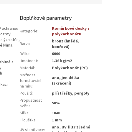
Doplňkové parametry
V ochranou
Komůrkové desky z
Kategorie
:
rozptyl
polykarbonátu
islých stěn,
bronz (hnědá,
Barva
:
é klima.
kouřová)
Délka
:
6000
Hmotnost
:
1.36 kg/m2
zbitné a
y
Materiál
:
Polykarbonát (PC)
ch
Možnost
ano, jen délka
formátování
(zkrácení)
ikaci
na míru
:
Použití
:
přístřešky, pergoly
Propustnost
58%
světla
:
Šířka
:
1040
Tloušťka
:
1 mm
ano, UV filtr z jedné
UV stabilizace
: