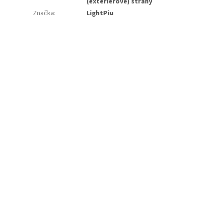
(exteriérové) strany
Značka
:
LightPiu