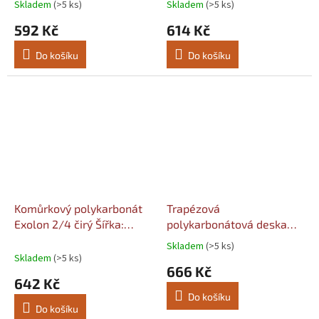
Šířka: 1040, Délka: 2000
Šířka: 1040, Délka: 2000
Skladem
(>5 ks)
Skladem
(>5 ks)
592 Kč
614 Kč
Do košíku
Do košíku
Komůrkový polykarbonát
Trapézová
Exolon 2/4 čirý Šířka:
polykarbonátová deska
1050, Délka komůrek:
76/18 čirá struktura
Skladem
(>5 ks)
Průměrné
3000
LightPiù 1,0mm Šířka:
Skladem
(>5 ks)
hodnocení
666 Kč
1040, Délka: 2000
produktu
642 Kč
je
Do košíku
5,0
Do košíku
z