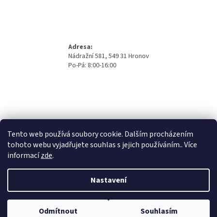
Adresa:
Nádražní 581, 549 31 Hronov
Po-Pá: 8:00-16:00
Tento web používá soubory cookie. Dalším procházením
tohoto webu vyjadřujete souhlas s jejich používáním.. Více
informací
zde
.
Nastavení
Vytvořil Shoptet
Odmítnout
Souhlasím
Copyright 2026
Beno Eshop
. Všechna práva vyhrazena.