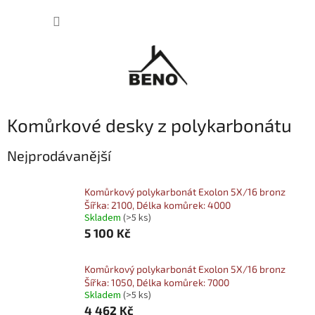
Přejít
NÁKUP
na
obsah
KOŠÍK
Komůrkové desky z polykarbonátu
Nejprodávanější
Komůrkový polykarbonát Exolon 5X/16 bronz
Šířka: 2100, Délka komůrek: 4000
Skladem
(>5 ks)
5 100 Kč
Komůrkový polykarbonát Exolon 5X/16 bronz
Šířka: 1050, Délka komůrek: 7000
Skladem
(>5 ks)
4 462 Kč