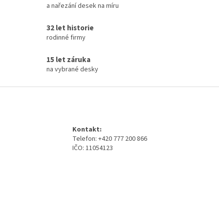
a nařezání desek na míru
v
k
y
32 let historie
v
rodinné firmy
ý
p
15 let záruka
i
na vybrané desky
s
u
Z
á
p
a
Kontakt:
t
Telefon: +420 777 200 866
í
IČO: 11054123