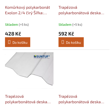
o
d
Komůrkový polykarbonát
Trapézová
u
Exolon 2/4 čirý Šířka:
polykarbonátová deska
k
1050, Délka komůrek:
76/18 čirá hladká
t
2000
Macrolux Šířka: 1040,
Skladem
(>5 ks)
Skladem
(>5 ks)
ů
Délka: 2000
428 Kč
592 Kč
Do košíku
Do košíku
Trapézová
Trapézová
polykarbonátová deska
polykarbonátová deska
76/18 čirá hladká Suntuf
76/18 bronz hladká Suntuf