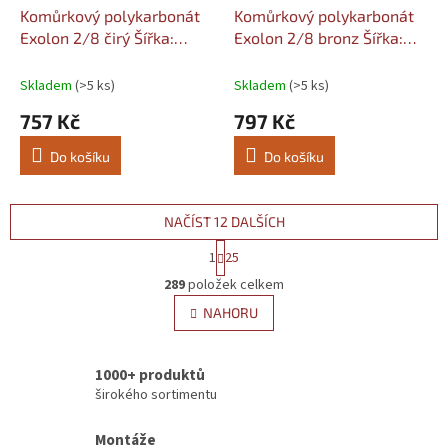
Komůrkový polykarbonát
Komůrkový polykarbonát
Exolon 2/8 čirý Šířka:
Exolon 2/8 bronz Šířka:
1050, Délka komůrek:
1050, Délka komůrek:
2000
2000
Skladem
(>5 ks)
Skladem
(>5 ks)
757 Kč
797 Kč
Do košíku
Do košíku
NAČÍST 12 DALŠÍCH
S
1
25
t
O
r
289
položek celkem
v
á
l
NAHORU
n
á
k
d
o
v
a
1000+ produktů
á
c
širokého sortimentu
n
í
í
p
Montáže
r