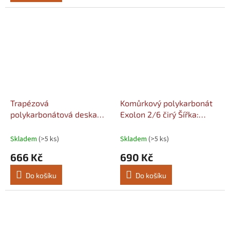
5
hvězdiček.
Trapézová
Komůrkový polykarbonát
polykarbonátová deska
Exolon 2/6 čirý Šířka:
76/18 čirá struktura
1050, Délka komůrek:
mikroprizma Più 0,9mm
2000
Skladem
(>5 ks)
Skladem
(>5 ks)
Šířka: 1040, Délka: 2000
666 Kč
690 Kč
Do košíku
Do košíku