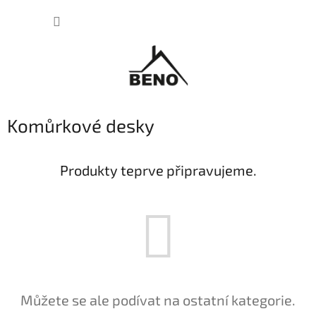
Přejít
NÁKUP
na
obsah
KOŠÍK
Komůrkové desky
Produkty teprve připravujeme.
Můžete se ale podívat na ostatní kategorie.