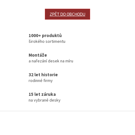
ZPĚT DO OBCHODU
1000+ produktů
širokého sortimentu
Montáže
a nařezání desek na míru
32 let historie
rodinné firmy
15 let záruka
na vybrané desky
Z
á
p
a