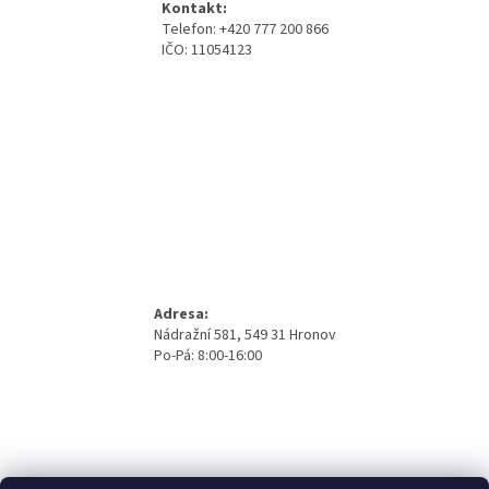
Kontakt:
t
Telefon: +420 777 200 866
í
IČO: 11054123
Adresa:
Nádražní 581, 549 31 Hronov
Po-Pá: 8:00-16:00