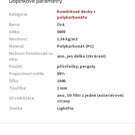
Doplňkové parametry
Komůrkové desky z
Kategorie
:
polykarbonátu
Barva
:
čirá
Délka
:
6000
Hmotnost
:
1.36 kg/m2
Materiál
:
Polykarbonát (PC)
Možnost formátování na
ano, jen délka (zkrácení)
míru
:
Použití
:
přístřešky, pergoly
Propustnost světla
:
89%
Šířka
:
1040
Tloušťka
:
1 mm
ano, UV filtr z jedné (exteriérové)
UV stabilizace
:
strany
Značka
:
LightPiu
Z
á