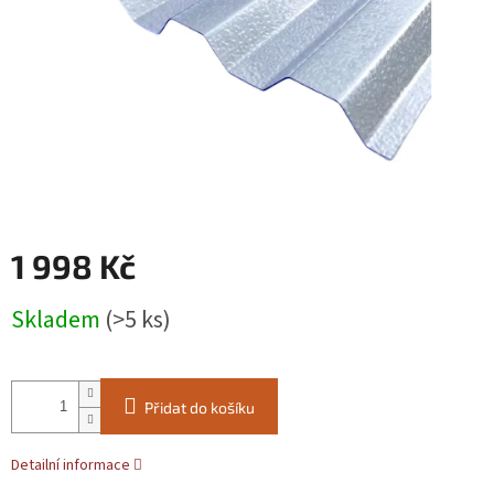
1 998 Kč
Měrná
Skladem
(>5 ks)
cena:
Přidat do košíku
Detailní informace