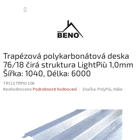
Přejít
NÁKUP
na
obsah
KOŠÍK
Trapézová polykarbonátová deska
76/18 čirá struktura LightPiù 1,0mm
Šířka: 1040, Délka: 6000
TRCLSTRPIU-106
Průměrné
Neohodnoceno
Podrobnosti hodnocení
Značka:
PolyPiù, Itálie
hodnocení
produktu
je
0,0
z
5
hvězdiček.