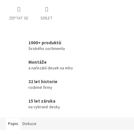
ZEPTAT SE
SDÍLET
1000+ produktů
širokého sortimentu
Montáže
a nařezání desek na míru
32 let historie
rodinné firmy
15 let záruka
na vybrané desky
Popis
Diskuze