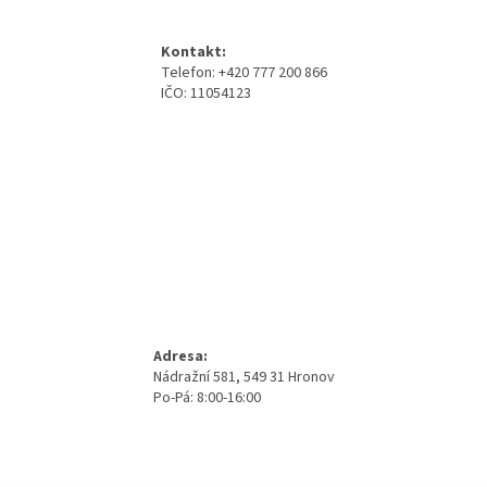
p
a
Kontakt:
t
Telefon: +420 777 200 866
í
IČO: 11054123
Adresa:
Nádražní 581, 549 31 Hronov
Po-Pá: 8:00-16:00