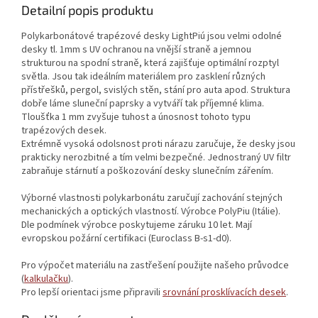
Detailní popis produktu
Polykarbonátové trapézové desky LightPiú jsou velmi odolné
desky tl. 1mm s UV ochranou na vnější straně a jemnou
strukturou na spodní straně, která zajišťuje optimální rozptyl
světla. Jsou tak ideálním materiálem pro zasklení různých
přístřešků, pergol, svislých stěn, stání pro auta apod. Struktura
dobře láme sluneční paprsky a vytváří tak příjemné klima.
Tloušťka 1 mm zvyšuje tuhost a únosnost tohoto typu
trapézových desek.
Extrémně vysoká odolsnost proti nárazu zaručuje, že desky jsou
prakticky nerozbitné a tím velmi bezpečné. Jednostraný UV filtr
zabraňuje stárnutí a poškozování desky slunečním zářením.
Výborné vlastnosti polykarbonátu zaručují zachování stejných
mechanických a optických vlastností. Výrobce PolyPiu (Itálie).
Dle podmínek výrobce poskytujeme záruku 10 let. Mají
evropskou požární certifikaci (Euroclass B-s1-d0).
Pro výpočet materiálu na zastřešení použijte našeho průvodce
(
kalkulačku
).
Pro lepší orientaci jsme připravili
srovnání prosklívacích desek
.