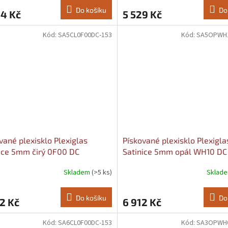
Do košíku
Do
44 Kč
5 529 Kč
Kód:
SA5CL0F00DC-153
Kód:
SA5OPWH1
vané plexisklo Plexiglas
Pískované plexisklo Plexigla
ice 5mm čirý 0F00 DC
Satinice 5mm opál WH10 DC
tal) Šířka: 1520, Délka: 2030
Šířka: 1520, Délka: 2030
Skladem
(>5 ks)
Sklad
Do košíku
Do
2 Kč
6 912 Kč
Kód:
SA6CL0F00DC-153
Kód:
SA3OPWH0