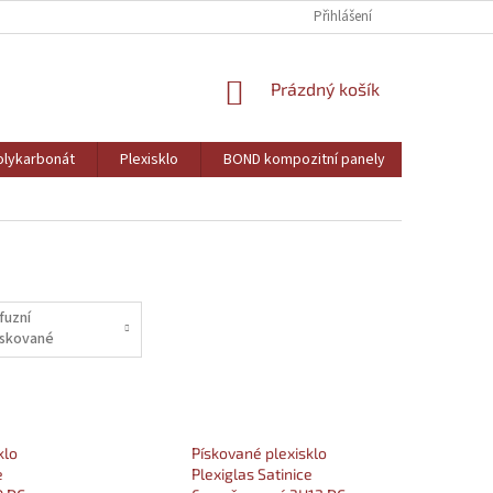
Přihlášení
NÁKUPNÍ
Prázdný košík
KOŠÍK
lykarbonát
Plexisklo
BOND kompozitní panely
PVC pěně
fuzní
ískované
klo
Pískované plexisklo
e
Plexiglas Satinice