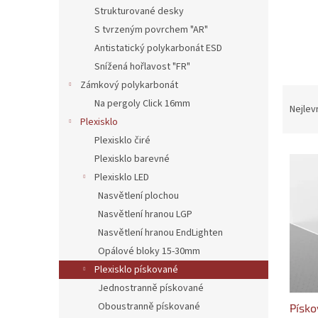
n
Strukturované desky
e
S tvrzeným povrchem "AR"
l
Antistatický polykarbonát ESD
Snížená hořlavost "FR"
Zámkový polykarbonát
Ř
Na pergoly Click 16mm
a
Nejlev
Plexisklo
z
e
Plexisklo čiré
V
n
Plexisklo barevné
ý
í
Plexisklo LED
p
p
Nasvětlení plochou
i
r
Nasvětlení hranou LGP
s
o
p
d
Nasvětlení hranou EndLighten
r
u
Opálové bloky 15-30mm
o
k
Plexisklo pískované
d
t
Jednostranně pískované
u
ů
Oboustranně pískované
Písko
k