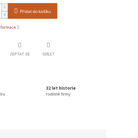
Přidat do košíku
informace
ZEPTAT SE
SDÍLET
32 let historie
íru
rodinné firmy