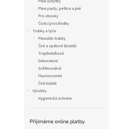
Plexi úchytky
Plexi panty, petlice a jiné
Pro vlnovky
Čisticí prostředky
Trubky a tyče
Plexisklo trubky
Čiré a opálové (lesklé)
Trojúhelníkové
Dekorativní
Světlovodivé
Fluorescentní
Čiré kulaté
Výrobky
Hygienická ochrana
Přijímáme online platby