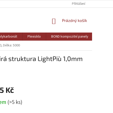
Přihlášení
NÁKUPNÍ
Prázdný košík
KOŠÍK
lykarbonát
Plexisklo
BOND kompozitní panely
PVC pěně
, Délka: 5000
rá struktura LightPiù 1,0mm
5 Kč
dem
(>5 ks)