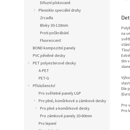
Difuzní pískované
Plexisklo speciální druhy
Det
Zrcadla
Bloky 30-120mm
Poly
Proti poškrábání
na vn
světl
Fluorescent
stání
BOND kompozitní panely
Tlou
Extr
PVC pěněné desky
tím 
PET polyesterové desky
slun
A-PET
Výbo
PET-G
vlast
Příslušenství
Dle 
Pro světelné panely LGP
(Euro
Pro plné, komůrkové a zámkové desky
Pro 
Pro plné a komůrkové desky
Pro l
Pro zámkové panely 20-60mm
Pro lepení