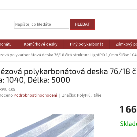
HLEDAT
bonátu
Komůrkové desky
Plný polykarbonát
Zámkový po
zová polykarbonátová deska 76/18 čirá struktura LightPiù 1,0mm Šířka: 1040
ézová polykarbonátová deska 76/18 či
a: 1040, Délka: 5000
PIU-105
né
noceno
Podrobnosti hodnocení
Značka:
PolyPiù, Itálie
ní
1 66
u
Měrná
Skla
cena:
ek.