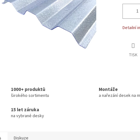
Detailní 
TISK
1000+ produktů
Montáže
širokého sortimentu
a nařezání desek na m
15 let záruka
na vybrané desky
s
Diskuze