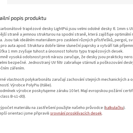
ailní popis produktu
karbonátové trapézové desky LightPiú jsou velmi odolné desky tl. 1mm s U
ější straně a jemnou strukturou na spodní straně, která zajišťuje optimální 
a. Jsou tak ideálním materiálem pro zasklení různých přístřešků, pergol, sv
 pro auta apod. Struktura dobře láme sluneční paprsky a vytváří tak příjemn
šťka 1 mm zvyšuje tuhost a únosnost tohoto typu trapézových desek.
émně vysoká odolsnost proti nárazu zaručuje, že desky jsou prakticky nero
velmi bezpečné. Jednostraný UV filtr zabraňuje stárnutí a poškozování desk
ečním zářením.
rné vlastnosti polykarbonátu zaručují zachování stejných mechanických a 
ností. Výrobce PolyPiu (Itálie).
podmínek výrobce poskytujeme záruku 10 let. Mají evropskou požární certif
class B-s1-d0).
výpočet materiálu na zastřešení použijte našeho průvodce (
kalkulačku
).
epší orientaci jsme připravili
srovnání prosklívacích desek
.