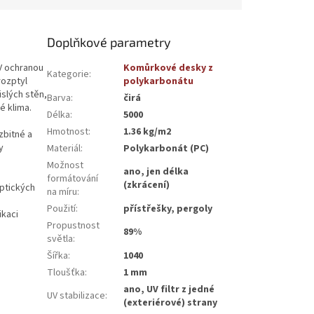
Doplňkové parametry
V ochranou
Komůrkové desky z
Kategorie
:
rozptyl
polykarbonátu
islých stěn,
Barva
:
čirá
é klima.
Délka
:
5000
Hmotnost
:
1.36 kg/m2
zbitné a
y
Materiál
:
Polykarbonát (PC)
Možnost
ano, jen délka
formátování
(zkrácení)
optických
na míru
:
Použití
:
přístřešky, pergoly
ikaci
Propustnost
89%
světla
:
Šířka
:
1040
Tloušťka
:
1 mm
ano, UV filtr z jedné
UV stabilizace
:
(exteriérové) strany