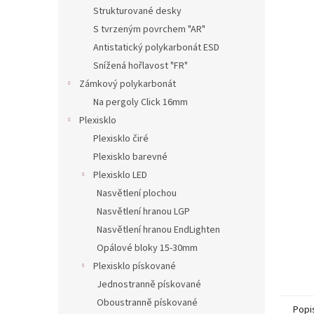
n
Strukturované desky
e
S tvrzeným povrchem "AR"
l
Antistatický polykarbonát ESD
Snížená hořlavost "FR"
Zámkový polykarbonát
Na pergoly Click 16mm
Plexisklo
Plexisklo čiré
Plexisklo barevné
Plexisklo LED
Nasvětlení plochou
Nasvětlení hranou LGP
Nasvětlení hranou EndLighten
Opálové bloky 15-30mm
Plexisklo pískované
Jednostranně pískované
Oboustranně pískované
Popi