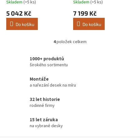
Délka: 3050
Délka: 3050
Skladem
(>5 ks)
Skladem
(>5 ks)
5 042 Kč
7 199 Kč
Do košíku
Do košíku
4
položek celkem
O
v
l
1000+ produktů
á
širokého sortimentu
d
a
Montáže
c
a nařezání desek na míru
í
p
r
32 let historie
v
rodinné firmy
k
y
15 let záruka
v
na vybrané desky
ý
p
i