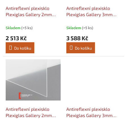
o
d
Antireflexní plexisklo
Antireflexní plexisklo
u
Plexiglas Gallery 2mm
Plexiglas Gallery 3mm
k
0A570AR Šířka: 1520,
0A570AR Šířka: 1520,
t
Délka: 2050
Délka: 2050
Skladem
(>5 ks)
Skladem
(>5 ks)
ů
2 513 Kč
3 588 Kč
Do košíku
Do košíku
Antireflexní plexisklo
Antireflexní plexisklo
Plexiglas Gallery 2mm
Plexiglas Gallery 3mm
0A570AR Šířka: 2050,
0A570AR Šířka: 2050,