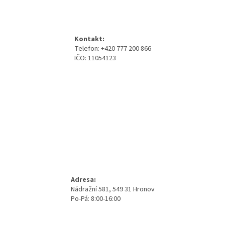
Z
s
á
u
p
a
Kontakt:
t
Telefon: +420 777 200 866
í
IČO: 11054123
Adresa:
Nádražní 581, 549 31 Hronov
Po-Pá: 8:00-16:00