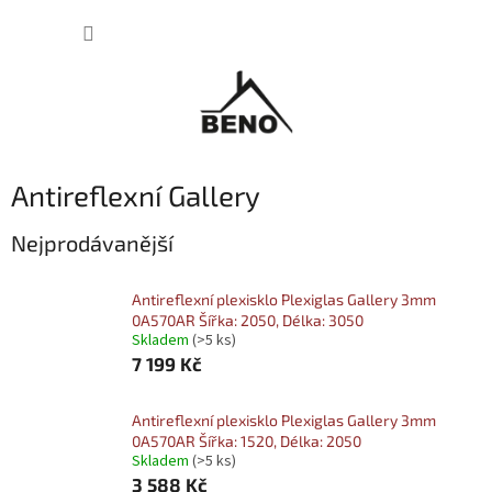
Přejít
NÁKUP
na
obsah
KOŠÍK
Antireflexní Gallery
Nejprodávanější
Antireflexní plexisklo Plexiglas Gallery 3mm
0A570AR Šířka: 2050, Délka: 3050
Skladem
(>5 ks)
7 199 Kč
Antireflexní plexisklo Plexiglas Gallery 3mm
0A570AR Šířka: 1520, Délka: 2050
Skladem
(>5 ks)
3 588 Kč