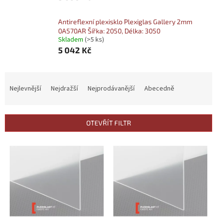
Antireflexní plexisklo Plexiglas Gallery 2mm
0A570AR Šířka: 2050, Délka: 3050
Skladem
(>5 ks)
5 042 Kč
Ř
a
Nejlevnější
Nejdražší
Nejprodávanější
Abecedně
z
e
n
OTEVŘÍT FILTR
í
p
V
r
ý
o
p
d
i
u
s
k
p
t
r
ů