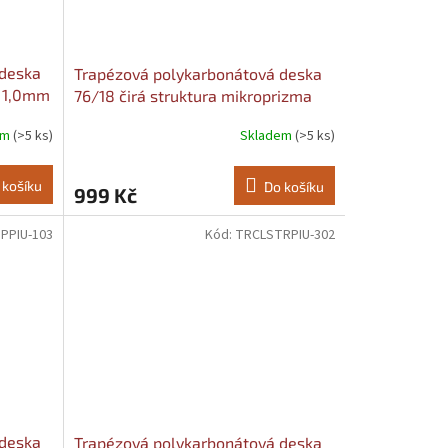
 deska
Trapézová polykarbonátová deska
ù 1,0mm
76/18 čirá struktura mikroprizma
Più 0,9mm Šířka: 1040, Délka: 3000
em
(>5 ks)
Skladem
(>5 ks)
 košíku
Do košíku
999 Kč
PPIU-103
Kód:
TRCLSTRPIU-302
 deska
Trapézová polykarbonátová deska