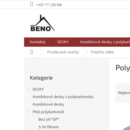
Přejít
+420 777 200 866
na
obsah
Kontakty
DESKY
Komůrkové desky z polykar
Domů
Prodávané značky
PolyPiù, Itálie
P
Poly
o
Přeskočit
s
Kategorie
kategorie
t
Ř
r
DESKY
a
a
Nejlev
Komůrkové desky z polykarbonátu
z
n
Komůrkové desky
e
n
V
n
í
Plný polykarbonát
ý
í
p
Bez UV "GP"
p
p
a
S UV filtrem