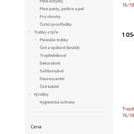
Plexi úchytky
76/18
Plexi panty, petlice a jiné
1,0mm
Pro vlnovky
Čisticí prostředky
Trubky a tyče
1 05
Plexisklo trubky
Čiré a opálové (lesklé)
Trojúhelníkové
Dekorativní
Světlovodivé
Fluorescentní
Čiré kulaté
Výrobky
Hygienická ochrana
Trapé
76/18
Più 0
Cena