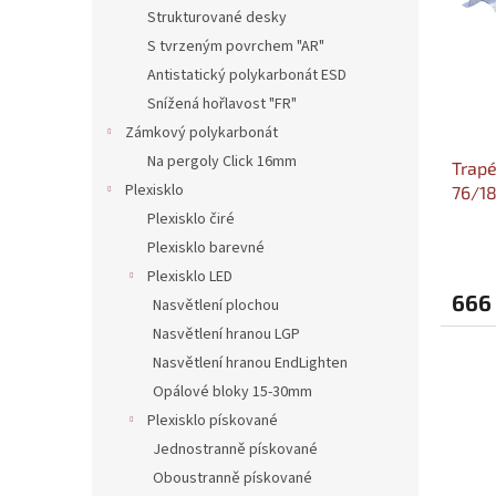
i
r
n
Strukturované desky
s
o
e
S tvrzeným povrchem "AR"
p
d
l
r
u
Antistatický polykarbonát ESD
o
k
Snížená hořlavost "FR"
d
t
Zámkový polykarbonát
u
ů
Na pergoly Click 16mm
Trapé
k
Plexisklo
76/18
t
Šířka
ů
Plexisklo čiré
Průmě
Plexisklo barevné
hodno
Plexisklo LED
produ
666
je
Nasvětlení plochou
5,0
Nasvětlení hranou LGP
z
Nasvětlení hranou EndLighten
5
hvězdi
Opálové bloky 15-30mm
Plexisklo pískované
Jednostranně pískované
Oboustranně pískované