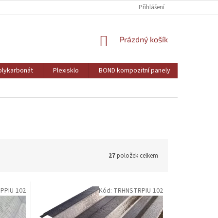
Přihlášení
NÁKUPNÍ
Prázdný košík
KOŠÍK
lykarbonát
Plexisklo
BOND kompozitní panely
PVC pěně
27
položek celkem
PPIU-102
Kód:
TRHNSTRPIU-102