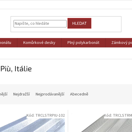
HLEDAT
bonátu
Komůrkové desky
Plný polykarbonát
Zámkový po
Più, Itálie
nější
Nejdražší
Nejprodávanější
Abecedně
Kód:
TRCLSTRPIU-102
Kód:
TRCLSTRM