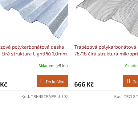
zová polykarbonátová deska
Trapézová polykarbonátová
 čirá struktura LightPiù 1,0mm
76/18 čirá struktura mikrop
: 1040, Délka: 2000
Più 0,9mm Šířka: 1040, Délk
Skladem
(>5 ks)
Sklad
rné
cení
ktu
Do košíku
Do
 Kč
666 Kč
Kód:
TRHNSTRMPPIU-102
Kód:
TRCLST
ček.