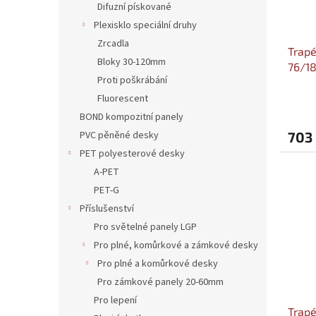
Difuzní pískované
Plexisklo speciální druhy
Zrcadla
Trapé
Bloky 30-120mm
76/18
Proti poškrábání
Più 0
Fluorescent
BOND kompozitní panely
PVC pěněné desky
703
PET polyesterové desky
A-PET
PET-G
Příslušenství
Pro světelné panely LGP
Pro plné, komůrkové a zámkové desky
Pro plné a komůrkové desky
Pro zámkové panely 20-60mm
Pro lepení
Trapé