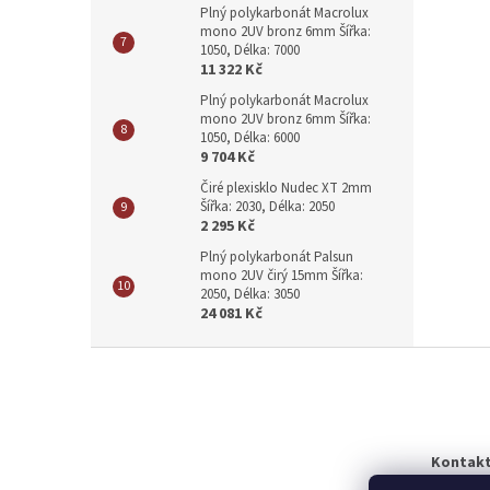
Plný polykarbonát Macrolux
mono 2UV bronz 6mm Šířka:
1050, Délka: 7000
11 322 Kč
Plný polykarbonát Macrolux
mono 2UV bronz 6mm Šířka:
1050, Délka: 6000
9 704 Kč
Čiré plexisklo Nudec XT 2mm
Šířka: 2030, Délka: 2050
2 295 Kč
Plný polykarbonát Palsun
mono 2UV čirý 15mm Šířka:
2050, Délka: 3050
24 081 Kč
Z
á
p
a
t
Kontakt
í
Telefon: