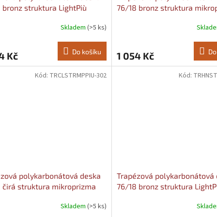
 bronz struktura LightPiù
76/18 bronz struktura mikro
 Šířka: 1040, Délka: 3000
Più 0,9mm Šířka: 1040, Délk
Skladem
(>5 ks)
Sklad
Do košíku
Do
4 Kč
1 054 Kč
Kód:
TRCLSTRMPPIU-302
Kód:
TRHNST
zová polykarbonátová deska
Trapézová polykarbonátová
 čirá struktura mikroprizma
76/18 bronz struktura LightP
,9mm Šířka: 1040, Délka: 3500
1,0mm Šířka: 1040, Délka: 3
Skladem
(>5 ks)
Sklad