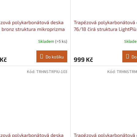
zová polykarbonátová deska
Trapézová polykarbonátová
 bronz struktura mikroprizma
76/18 čirá struktura LightPi
,9mm Šířka: 1040, Délka: 2000
Šířka: 1040, Délka: 3000
Skladem
(>5 ks)
Sklad
Do košíku
Do
 Kč
999 Kč
Kód:
TRHNSTRPIU-103
Kód:
TRHNSTRM
zová polykarbonátová deska
Trapézová polykarbonátová