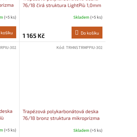
prizma
76/18 čirá struktura LightPiù 1,0mm
a: 3000
Šířka: 1040, Délka: 3500
em
(>5 ks)
Skladem
(>5 ks)
 košíku
Do košíku
1 165 Kč
RPIU-302
Kód:
TRHNSTRMPPIU-302
 deska
Trapézová polykarbonátová deska
iù
76/18 bronz struktura mikroprizma
500
Più 0,9mm Šířka: 1040, Délka: 3500
em
(>5 ks)
Skladem
(>5 ks)