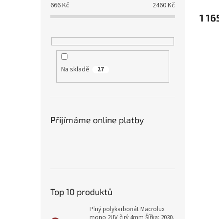
666
Kč
2460
Kč
1 16
Na skladě
27
Přijímáme online platby
Top 10 produktů
Plný polykarbonát Macrolux
mono 2UV čirý 4mm Šířka: 2030,