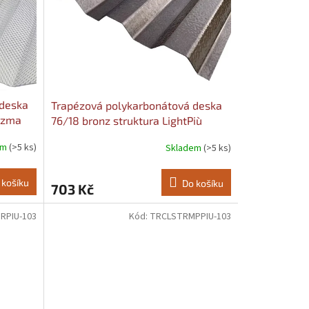
 deska
Trapézová polykarbonátová deska
rizma
76/18 bronz struktura LightPiù
a: 2000
1,0mm Šířka: 1040, Délka: 2000
em
(>5 ks)
Skladem
(>5 ks)
 košíku
Do košíku
703 Kč
RPIU-103
Kód:
TRCLSTRMPPIU-103