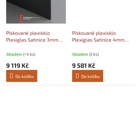
Pískované plexisklo
Pískované plexisklo
Plexiglas Satinice 3mm
Plexiglas Satinice 4mm
černý 9H01 SC (black
čirý 0F00 SC (crystal)
panther) Šířka: 2030,
Šířka: 2030, Délka: 3050
Skladem
(>5 ks)
Skladem
(5 ks)
Délka: 3050
9 119 Kč
9 581 Kč
Do košíku
Do košíku