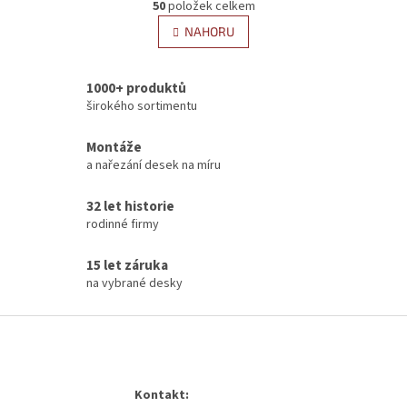
r
50
položek celkem
v
á
l
NAHORU
n
á
k
d
o
v
a
1000+ produktů
á
c
širokého sortimentu
n
í
í
p
Montáže
r
a nařezání desek na míru
v
k
y
32 let historie
v
rodinné firmy
ý
p
15 let záruka
i
na vybrané desky
s
u
Z
á
p
a
Kontakt:
t