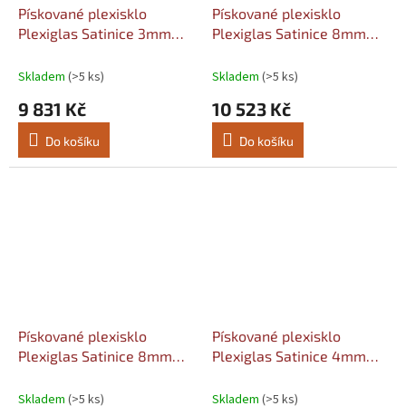
Pískované plexisklo
Pískované plexisklo
Plexiglas Satinice 3mm
Plexiglas Satinice 8mm
opál WM513 SC (snow)
čirý 0F00 DC (crystal)
Šířka: 2050, Délka: 3050
Šířka: 1520, Délka: 2030
Skladem
(>5 ks)
Skladem
(>5 ks)
9 831 Kč
10 523 Kč
Do košíku
Do košíku
Pískované plexisklo
Pískované plexisklo
Plexiglas Satinice 8mm
Plexiglas Satinice 4mm
opál WH10 DC (snow)
čirý 0F00 DC (crystal)
Šířka: 1520, Délka: 2030
Šířka: 2030, Délka: 3050
Skladem
(>5 ks)
Skladem
(>5 ks)