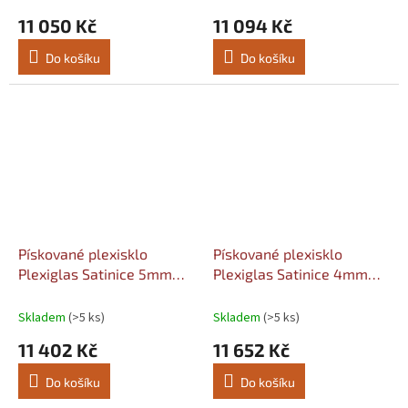
11 050 Kč
11 094 Kč
Do košíku
Do košíku
Pískované plexisklo
Pískované plexisklo
Plexiglas Satinice 5mm
Plexiglas Satinice 4mm
čirý 0F00 SC (crystal)
opál WH10 DC (snow)
Šířka: 2030, Délka: 3050
Šířka: 2030, Délka: 3050
Skladem
(>5 ks)
Skladem
(>5 ks)
11 402 Kč
11 652 Kč
Do košíku
Do košíku