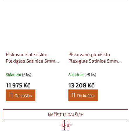
Pískované plexisklo
Pískované plexisklo
Plexiglas Satinice 5mm
Plexiglas Satinice 5mm
opál WH02 SC (coconut)
čirý 0F00 DC (crystal)
Šířka: 2030, Délka: 3050
Šířka: 2030, Délka: 3050
Skladem
(2 ks)
Skladem
(>5 ks)
11 975 Kč
13 208 Kč
Do košíku
Do košíku
NAČÍST 12 DALŠÍCH
S
1
2
5
t
O