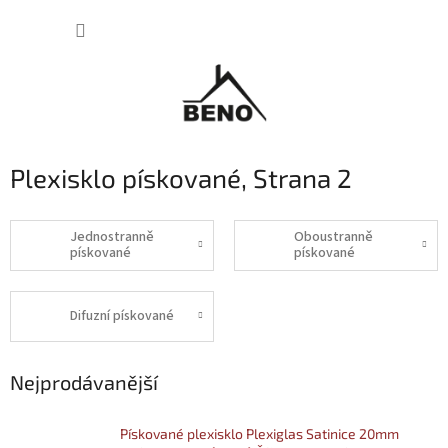
Přejít
NÁKUP
na
obsah
KOŠÍK
Plexisklo pískované
, Strana 2
Jednostranně
Oboustranně
pískované
pískované
Difuzní pískované
Nejprodávanější
Pískované plexisklo Plexiglas Satinice 20mm