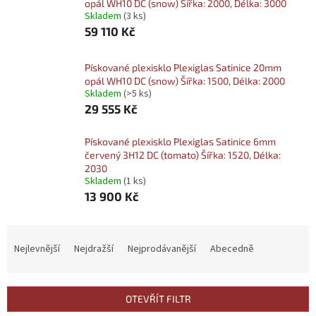
opál WH10 DC (snow) Šířka: 2000, Délka: 3000
Skladem
(3 ks)
59 110 Kč
Pískované plexisklo Plexiglas Satinice 20mm
opál WH10 DC (snow) Šířka: 1500, Délka: 2000
Skladem
(>5 ks)
29 555 Kč
Pískované plexisklo Plexiglas Satinice 6mm
červený 3H12 DC (tomato) Šířka: 1520, Délka:
2030
Skladem
(1 ks)
13 900 Kč
Ř
a
Nejlevnější
Nejdražší
Nejprodávanější
Abecedně
z
e
n
OTEVŘÍT FILTR
í