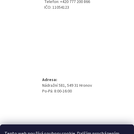
Telefon: +420 777 200 866
í
IČO: 11054123
Adresa:
Nádražní 581, 549 31 Hronov
Po-Pá: 8:00-16:00
Tento web používá soubory cookie. Dalším procházením