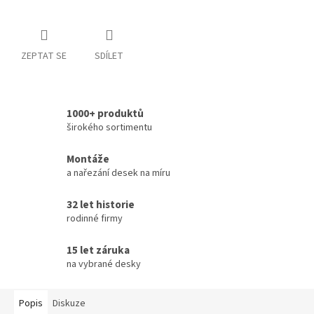
ZEPTAT SE
SDÍLET
1000+ produktů
širokého sortimentu
Montáže
a nařezání desek na míru
32 let historie
rodinné firmy
15 let záruka
na vybrané desky
Popis
Diskuze