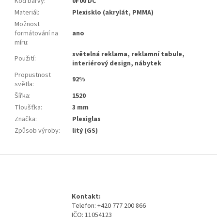
Kód barvy
:
0F00 DC
Materiál
:
Plexisklo (akrylát, PMMA)
Možnost
formátování na
ano
míru
:
světelná reklama, reklamní tabule,
Použití
:
interiérový design, nábytek
Propustnost
92%
světla
:
Šířka
:
1520
Tloušťka
:
3 mm
Značka
:
Plexiglas
Způsob výroby
:
litý (GS)
Z
á
p
a
Kontakt:
t
Telefon: +420 777 200 866
í
IČO: 11054123