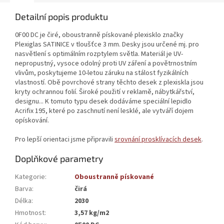
Detailní popis produktu
0F00 DC je čiré, oboustranně pískované plexisklo značky
Plexiglas SATINICE v tloušťce 3 mm. Desky jsou určené mj. pro
nasvětlení s optimálním rozptylem světla. Materiál je UV-
nepropustný, vysoce odolný proti UV záření a povětrnostním
vlivům, poskytujeme 10-letou záruku na stálost fyzikálních
vlastností. Obě povrchové strany těchto desek z plexiskla jsou
kryty ochrannou folií. Široké použití v reklamě, nábytkářství,
designu... K tomuto typu desek dodáváme speciální lepidlo
Acrifix 195, které po zaschnutí není lesklé, ale vytváří dojem
opískování.
Pro lepší orientaci jsme připravili
srovnání prosklívacích desek
.
Doplňkové parametry
Kategorie
:
Oboustranně pískované
Barva
:
čirá
Délka
:
2030
Hmotnost
:
3,57 kg/m2