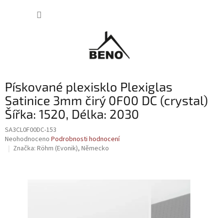
Přejít
NÁKUP
na
obsah
KOŠÍK
Pískované plexisklo Plexiglas
Satinice 3mm čirý 0F00 DC (crystal)
Šířka: 1520, Délka: 2030
SA3CL0F00DC-153
Průměrné
Neohodnoceno
Podrobnosti hodnocení
hodnocení
Značka:
Röhm (Evonik), Německo
produktu
je
0,0
z
5
hvězdiček.