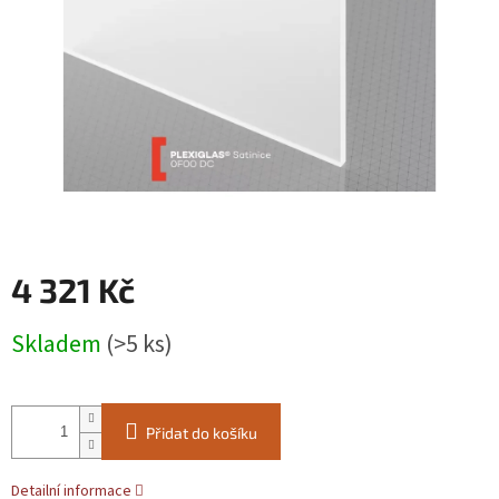
4 321 Kč
Měrná
Skladem
(>5 ks)
cena:
Přidat do košíku
Detailní informace