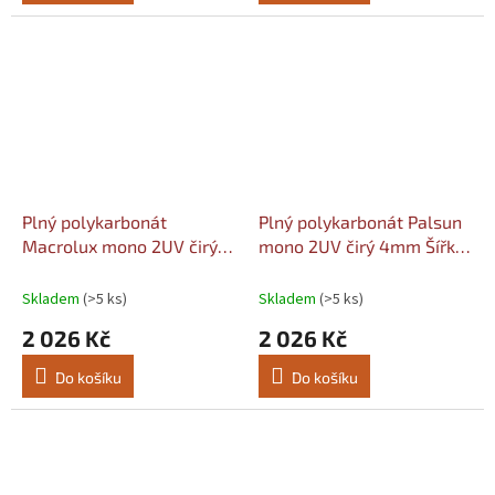
Plný polykarbonát
Plný polykarbonát Palsun
Macrolux mono 2UV čirý
mono 2UV čirý 4mm Šířka:
4mm Šířka: 1010, Délka:
1010, Délka: 2050
2050
Skladem
(>5 ks)
Skladem
(>5 ks)
2 026 Kč
2 026 Kč
Do košíku
Do košíku