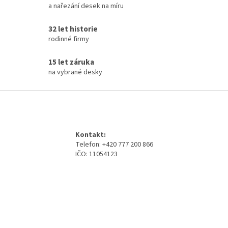
a nařezání desek na míru
v
k
y
32 let historie
v
rodinné firmy
ý
p
15 let záruka
i
na vybrané desky
s
u
Z
á
p
a
Kontakt:
t
Telefon: +420 777 200 866
í
IČO: 11054123