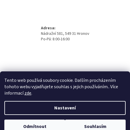
Adresa:
Nádražní 581, 549 31 Hronov
Po-Pá: 8:00-16:00
Tento web používá soubory cookie. Dalším procházením
tohoto webu vyjadřujete souhlas s jejich používáním.. Více
informací
zde
.
Nastavení
Vytvořil Shoptet
Odmítnout
Souhlasím
Copyright 2026
Beno Eshop
. Všechna práva vyhrazena.