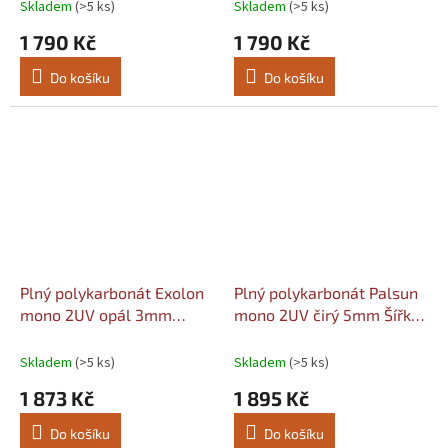
Skladem
(>5 ks)
Skladem
(>5 ks)
1 790 Kč
1 790 Kč
Do košíku
Do košíku
Plný polykarbonát Exolon
Plný polykarbonát Palsun
mono 2UV opál 3mm
mono 2UV čirý 5mm Šířka:
Šířka: 1010, Délka: 2050
1020, Délka: 1520
Skladem
(>5 ks)
Skladem
(>5 ks)
1 873 Kč
1 895 Kč
Do košíku
Do košíku