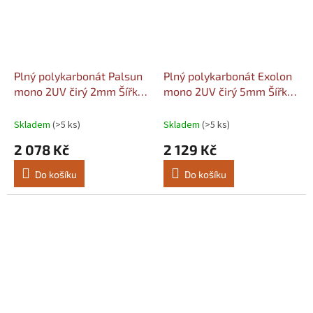
Plný polykarbonát Palsun
Plný polykarbonát Exolon
mono 2UV čirý 2mm Šířka:
mono 2UV čirý 5mm Šířka:
2030, Délka: 2050
1020, Délka: 1520
Skladem
(>5 ks)
Skladem
(>5 ks)
2 078 Kč
2 129 Kč
Do košíku
Do košíku