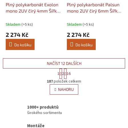
Plný polykarbonát Exolon
Plný polykarbonát Palsun
mono 2UV čirý 4mm Šířka:
mono 2UV čirý 6mm Šířka:
1010, Délka: 2050
1020, Délka: 1520
Skladem
(>5 ks)
Skladem
(>5 ks)
2 274 Kč
2 274 Kč
Do košíku
Do košíku
NAČÍST 12 DALŠÍCH
S
1
2
16
t
O
r
187
položek celkem
v
á
l
NAHORU
n
á
k
d
o
v
a
1000+ produktů
á
c
širokého sortimentu
n
í
í
p
Montáže
r