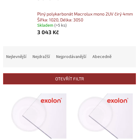
Plný polykarbonát Macrolux mono 2UV čirý 4mm
Šířka: 1020, Délka: 3050
Skladem
(>5 ks)
3 043 Kč
Ř
a
Nejlevnější
Nejdražší
Nejprodávanější
Abecedně
z
e
n
OTEVŘÍT FILTR
í
p
V
r
ý
o
p
d
i
u
s
k
p
t
r
ů