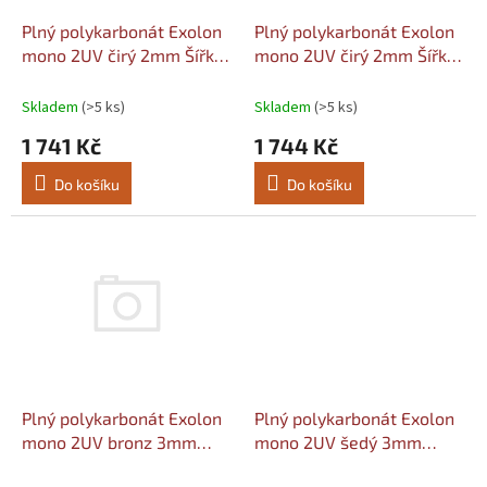
o
d
Plný polykarbonát Exolon
Plný polykarbonát Exolon
u
mono 2UV čirý 2mm Šířka:
mono 2UV čirý 2mm Šířka:
k
1020, Délka: 3050
1520, Délka: 2050
t
Skladem
(>5 ks)
Skladem
(>5 ks)
ů
1 741 Kč
1 744 Kč
Do košíku
Do košíku
Plný polykarbonát Exolon
Plný polykarbonát Exolon
mono 2UV bronz 3mm
mono 2UV šedý 3mm
Šířka: 1010, Délka: 2050
Šířka: 1010, Délka: 2050