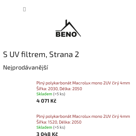
Přejít
NÁKUP
na
obsah
KOŠÍK
S UV filtrem
, Strana 2
Nejprodávanější
Plný polykarbonát Macrolux mono 2UV čirý 4mm
Šířka: 2030, Délka: 2050
Skladem
(>5 ks)
4 071 Kč
Plný polykarbonát Macrolux mono 2UV čirý 4mm
Šířka: 1520, Délka: 2050
Skladem
(>5 ks)
3 048 Kč