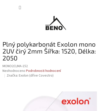
Přejít
NÁKUP
na
obsah
KOŠÍK
Plný polykarbonát Exolon mono
2UV čirý 2mm Šířka: 1520, Délka:
2050
MONO2CLMA-152
Průměrné
Neohodnoceno
Podrobnosti hodnocení
hodnocení
Značka:
Exolon (dříve Covestro)
produktu
je
0,0
z
5
hvězdiček.