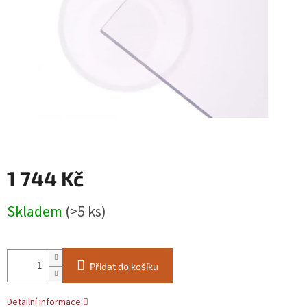
1 744 Kč
Měrná
Skladem
(>5 ks)
cena:
Přidat do košíku
Detailní informace