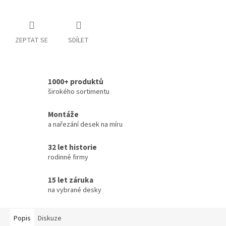
ZEPTAT SE
SDÍLET
1000+ produktů
širokého sortimentu
Montáže
a nařezání desek na míru
32 let historie
rodinné firmy
15 let záruka
na vybrané desky
Popis
Diskuze