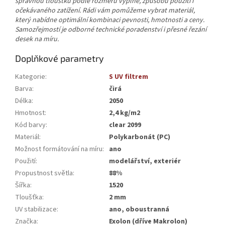
správnou tloušťku podle rozměrů výplně, způsobu použití i
očekávaného zatížení. Rádi vám pomůžeme vybrat materiál,
který nabídne optimální kombinaci pevnosti, hmotnosti a ceny.
Samozřejmostí je odborné technické poradenství i přesné řezání
desek na míru.
Doplňkové parametry
Kategorie
:
S UV filtrem
Barva
:
čirá
Délka
:
2050
Hmotnost
:
2,4 kg/m2
Kód barvy
:
clear 2099
Materiál
:
Polykarbonát (PC)
Možnost formátování na míru
:
ano
Použití
:
modelářství, exteriér
Propustnost světla
:
88%
Šířka
:
1520
Tloušťka
:
2 mm
UV stabilizace
:
ano, oboustranná
Značka
:
Exolon (dříve Makrolon)