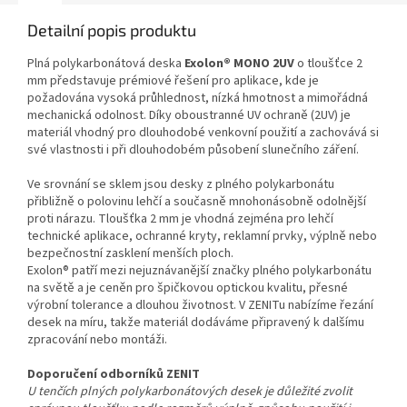
Detailní popis produktu
Plná polykarbonátová deska
Exolon® MONO 2UV
o tloušťce 2
mm představuje prémiové řešení pro aplikace, kde je
požadována vysoká průhlednost, nízká hmotnost a mimořádná
mechanická odolnost. Díky oboustranné UV ochraně (2UV) je
materiál vhodný pro dlouhodobé venkovní použití a zachovává si
své vlastnosti i při dlouhodobém působení slunečního záření.
Ve srovnání se sklem jsou desky z plného polykarbonátu
přibližně o polovinu lehčí a současně mnohonásobně odolnější
proti nárazu. Tloušťka 2 mm je vhodná zejména pro lehčí
technické aplikace, ochranné kryty, reklamní prvky, výplně nebo
bezpečnostní zasklení menších ploch.
Exolon® patří mezi nejuznávanější značky plného polykarbonátu
na světě a je ceněn pro špičkovou optickou kvalitu, přesné
výrobní tolerance a dlouhou životnost. V ZENITu nabízíme řezání
desek na míru, takže materiál dodáváme připravený k dalšímu
zpracování nebo montáži.
Doporučení odborníků ZENIT
U tenčích plných polykarbonátových desek je důležité zvolit