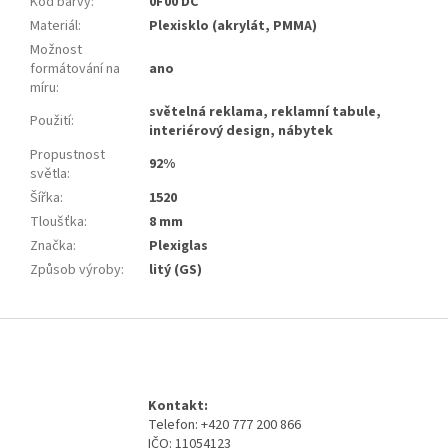
Kód barvy
:
0F00 DC
Materiál
:
Plexisklo (akrylát, PMMA)
Možnost
formátování na
ano
míru
:
světelná reklama, reklamní tabule,
Použití
:
interiérový design, nábytek
Propustnost
92%
světla
:
Šířka
:
1520
Tloušťka
:
8 mm
Značka
:
Plexiglas
Způsob výroby
:
litý (GS)
Z
á
p
a
Kontakt:
t
Telefon: +420 777 200 866
í
IČO: 11054123