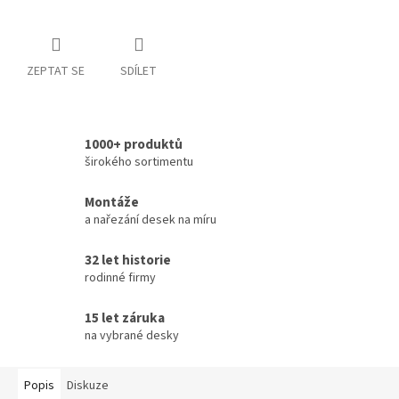
ZEPTAT SE
SDÍLET
1000+ produktů
širokého sortimentu
Montáže
a nařezání desek na míru
32 let historie
rodinné firmy
15 let záruka
na vybrané desky
Popis
Diskuze