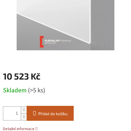
10 523 Kč
Měrná
Skladem
(>5 ks)
cena:
Přidat do košíku
Detailní informace