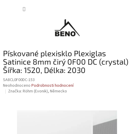
Přejít
NÁKUP
na
obsah
KOŠÍK
Pískované plexisklo Plexiglas
Satinice 8mm čirý 0F00 DC (crystal)
Šířka: 1520, Délka: 2030
SA8CL0F00DC-153
Průměrné
Neohodnoceno
Podrobnosti hodnocení
hodnocení
Značka:
Röhm (Evonik), Německo
produktu
je
0,0
z
5
hvězdiček.