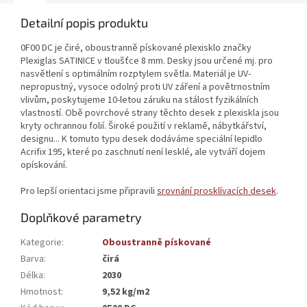
Detailní popis produktu
0F00 DC je čiré, oboustranně pískované plexisklo značky
Plexiglas SATINICE v tloušťce 8 mm. Desky jsou určené mj. pro
nasvětlení s optimálním rozptylem světla. Materiál je UV-
nepropustný, vysoce odolný proti UV záření a povětrnostním
vlivům, poskytujeme 10-letou záruku na stálost fyzikálních
vlastností. Obě povrchové strany těchto desek z plexiskla jsou
kryty ochrannou folií. Široké použití v reklamě, nábytkářství,
designu... K tomuto typu desek dodáváme speciální lepidlo
Acrifix 195, které po zaschnutí není lesklé, ale vytváří dojem
opískování.
Pro lepší orientaci jsme připravili
srovnání prosklívacích desek
.
Doplňkové parametry
Kategorie
:
Oboustranně pískované
Barva
:
čirá
Délka
:
2030
Hmotnost
:
9,52 kg/m2