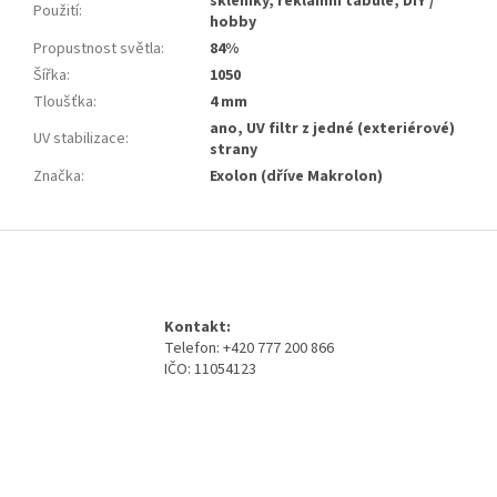
skleníky, reklamní tabule, DIY /
Použití
:
hobby
Propustnost světla
:
84%
Šířka
:
1050
Tloušťka
:
4 mm
ano, UV filtr z jedné (exteriérové)
UV stabilizace
:
strany
Značka
:
Exolon (dříve Makrolon)
Z
á
p
a
Kontakt:
t
Telefon: +420 777 200 866
í
IČO: 11054123