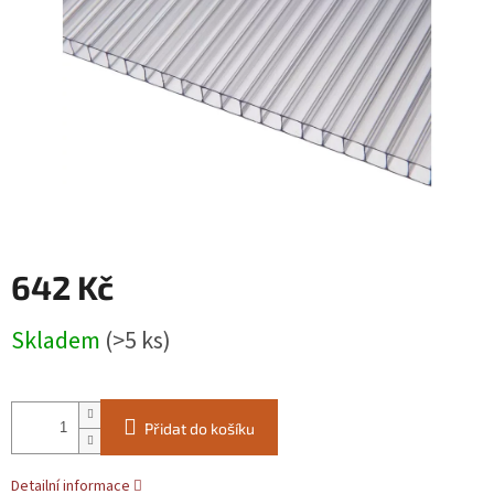
642 Kč
Měrná
Skladem
(>5 ks)
cena:
Přidat do košíku
Detailní informace