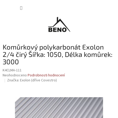
Přejít
NÁKUP
na
obsah
KOŠÍK
Komůrkový polykarbonát Exolon
2/4 čirý Šířka: 1050, Délka komůrek:
3000
K4CLMA-111
Průměrné
Neohodnoceno
Podrobnosti hodnocení
hodnocení
Značka:
Exolon (dříve Covestro)
produktu
je
0,0
z
5
hvězdiček.