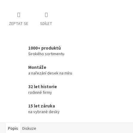
ZEPTAT SE
SDÍLET
1000+ produktů
širokého sortimentu
Montáže
a nařezání desek na míru
32 let historie
rodinné firmy
15 let záruka
na vybrané desky
Popis
Diskuze