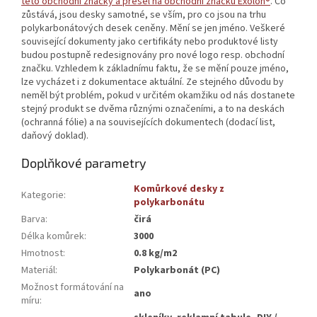
této obchodní značky a přešel na obchodní značku Exolon®
. Co
zůstává, jsou desky samotné, se vším, pro co jsou na trhu
polykarbonátových desek ceněny. Mění se jen jméno. Veškeré
související dokumenty jako certifikáty nebo produktové listy
budou postupně redesignovány pro nové logo resp. obchodní
značku. Vzhledem k základnímu faktu, že se mění pouze jméno,
lze vycházet i z dokumentace aktuální. Ze stejného důvodu by
neměl být problém, pokud v určitém okamžiku od nás dostanete
stejný produkt se dvěma různými označeními, a to na deskách
(ochranná fólie) a na souvisejících dokumentech (dodací list,
daňový doklad).
Doplňkové parametry
Komůrkové desky z
Kategorie
:
polykarbonátu
Barva
:
čirá
Délka komůrek
:
3000
Hmotnost
:
0.8 kg/m2
Materiál
:
Polykarbonát (PC)
Možnost formátování na
ano
míru
: