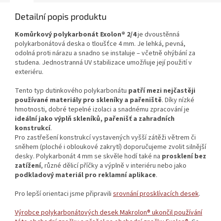
Detailní popis produktu
Komůrkový polykarbonát Exolon® 2/4
je dvoustěnná
polykarbonátová deska o tloušťce 4 mm. Je lehká, pevná,
odolná proti nárazu a snadno se instaluje – včetně ohýbání za
studena. Jednostranná UV stabilizace umožňuje její použití v
exteriéru.
Tento typ dutinkového polykarbonátu
patří mezi nejčastěji
používané materiály pro skleníky a pařeniště
. Díky nízké
hmotnosti, dobré tepelné izolaci a snadnému zpracování je
ideální jako výplň skleníků, pařenišť a zahradních
konstrukcí
.
Pro zastřešení konstrukcí vystavených vyšší zátěži větrem či
sněhem (ploché i obloukové zakrytí) doporučujeme zvolit silnější
desky. Polykarbonát 4 mm se skvěle hodí také na
prosklení bez
zatížení
, různé dělicí příčky a výplně v interiéru nebo jako
podkladový materiál pro reklamní aplikace
.
Pro lepší orientaci jsme připravili
srovnání prosklívacích desek
.
Výrobce polykarbonátových desek Makrolon® ukončil používání