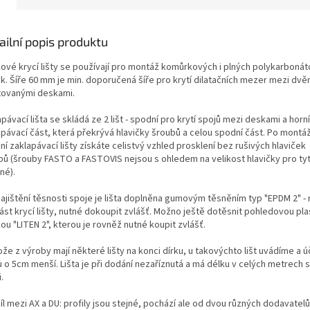
ailní popis produktu
íkové krycí lišty se používají pro montáž komůrkových i plných polykarboná
k. Šíře 60 mm je min. doporučená šíře pro krytí dilatačních mezer mezi dv
ovanými deskami.
pávací lišta se skládá ze 2 lišt - spodní pro krytí spojů mezi deskami a horní
pávací část, která překrývá hlavičky šroubů a celou spodní část. Po montáž
í zaklapávací lišty získáte celistvý vzhled prosklení bez rušivých hlaviček
bů (šrouby FASTO a FASTOVIS nejsou s ohledem na velikost hlavičky pro tyt
né).
zajištění těsnosti spoje je lišta doplněna gumovým těsněním typ "EPDM 2" - 
ást krycí lišty, nutné dokoupit zvlášť. Možno ještě dotěsnit pohledovou pl
ou "LITEN 2", kterou je rovněž nutné koupit zvlášť.
že z výroby mají některé lišty na konci dírku, u takovýchto lišt uvádíme a 
 o 5cm menší. Lišta je při dodání nezaříznutá a má délku v celých metrech s
.
l mezi AX a DU: profily jsou stejné, pochází ale od dvou různých dodavatel