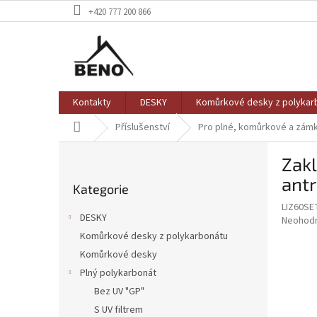
Přejít
+420 777 200 866
na
obsah
Kontakty
DESKY
Komůrkové desky z polykar
Domů
Příslušenství
Pro plné, komůrkové a zám
P
Zakl
o
Přeskočit
s
antr
Kategorie
kategorie
t
LIZ60SE
r
DESKY
Průměr
Neohod
a
hodnoce
Komůrkové desky z polykarbonátu
n
produkt
Komůrkové desky
n
je
í
Plný polykarbonát
0,0
z
p
Bez UV "GP"
5
a
S UV filtrem
hvězdič