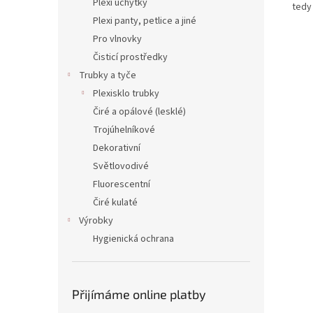
Plexi úchytky
tedy 
Plexi panty, petlice a jiné
Pro vlnovky
Čisticí prostředky
Trubky a tyče
Plexisklo trubky
Čiré a opálové (lesklé)
Trojúhelníkové
Dekorativní
Světlovodivé
Fluorescentní
Čiré kulaté
Výrobky
Hygienická ochrana
Přijímáme online platby