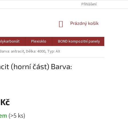
Přihlášení
NÁKUPNÍ
Prázdný košík
KOŠÍK
lykarbonát
Plexisklo
BOND kompozitní panely
PVC pěně
 Barva: antracit, Délka: 4000, Typ: AX
cit (horní část) Barva:
 Kč
dem
(>5 ks)