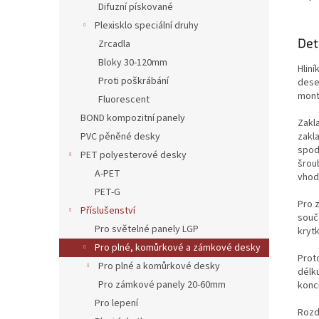
Difuzní pískované
Plexisklo speciální druhy
Det
Zrcadla
Bloky 30-120mm
Hlin
Proti poškrábání
dese
mont
Fluorescent
BOND kompozitní panely
Zakla
zakla
PVC pěněné desky
spodn
PET polyesterové desky
šrou
A-PET
vhod
PET-G
Pro 
Příslušenství
souč
Pro světelné panely LGP
krytk
Pro plné, komůrkové a zámkové desky
Proto
Pro plné a komůrkové desky
délku
Pro zámkové panely 20-60mm
konci
Pro lepení
Rozdí