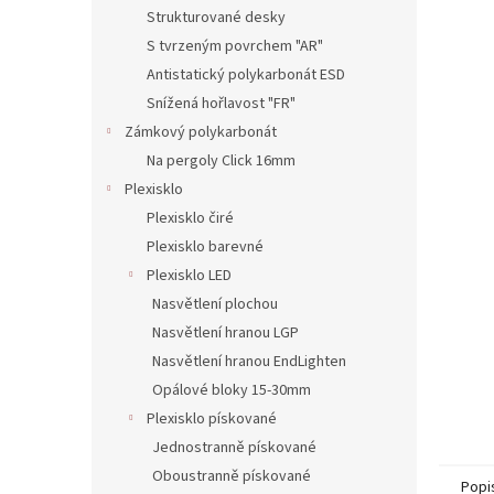
n
Strukturované desky
e
S tvrzeným povrchem "AR"
l
Antistatický polykarbonát ESD
Snížená hořlavost "FR"
Zámkový polykarbonát
Na pergoly Click 16mm
Plexisklo
Plexisklo čiré
Plexisklo barevné
Plexisklo LED
Nasvětlení plochou
Nasvětlení hranou LGP
Nasvětlení hranou EndLighten
Opálové bloky 15-30mm
Plexisklo pískované
Jednostranně pískované
Oboustranně pískované
Popi