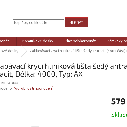
HLEDAT
bonátu
Komůrkové desky
Plný polykarbonát
Zámkový po
kové desky
Zaklapávací krycí hliníková lišta šedý antracit (horní část)
apávací krycí hliníková lišta šedý antra
acit, Délka: 4000, Typ: AX
TMHAX-400
né
noceno
Podrobnosti hodnocení
ní
579
u
Měrná
Skla
cena:
ek.