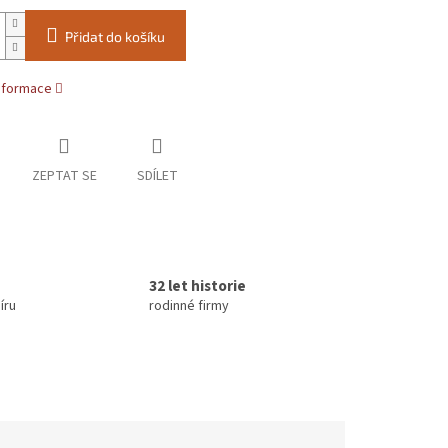
Přidat do košíku
informace
ZEPTAT SE
SDÍLET
32 let historie
íru
rodinné firmy