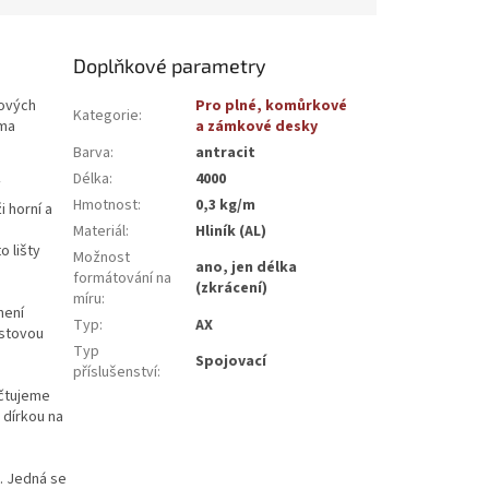
Doplňkové parametry
tových
Pro plné, komůrkové
Kategorie
:
ěma
a zámkové desky
Barva
:
antracit
Délka
:
4000
Hmotnost
:
0,3 kg/m
i horní a
Materiál
:
Hliník (AL)
o lišty
Možnost
ano, jen délka
formátování na
(zkrácení)
míru
:
není
Typ
:
AX
astovou
Typ
Spojovací
příslušenství
:
účtujeme
 dírkou na
ů. Jedná se