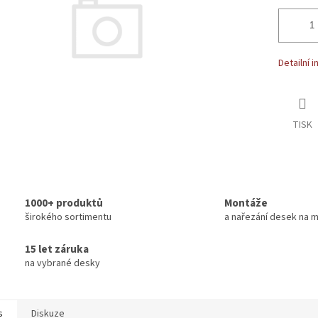
Detailní 
TISK
1000+ produktů
Montáže
širokého sortimentu
a nařezání desek na m
15 let záruka
na vybrané desky
s
Diskuze