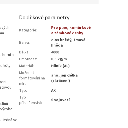
Doplňkové parametry
tových
Pro plné, komůrkové
Kategorie
:
ěma
a zámkové desky
elox hnědý, tmavě
Barva
:
hnědá
Délka
:
4000
i horní a
Hmotnost
:
0,3 kg/m
o lišty
Materiál
:
Hliník (AL)
Možnost
ano, jen délka
formátování na
(zkrácení)
není
míru
:
astovou
Typ
:
AX
Typ
Spojovací
příslušenství
:
stínů
 výrobou.
ů. Jedná se