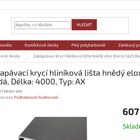
HLEDAT
bonátu
Komůrkové desky
Plný polykarbonát
Zámkový po
kové desky
Zaklapávací krycí hliníková lišta hnědý elox (horní část) 
apávací krycí hliníková lišta hnědý elo
á, Délka: 4000, Typ: AX
XTMHAX-400
né
noceno
Podrobnosti hodnocení
ní
607
u
Měrná
Skla
cena:
ek.