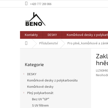
Přejít
+420 777 200 866
na
obsah
Kontakty
DESKY
Komůrkové desky z polykar
Domů
Příslušenství
Pro plné, komůrkové a zám
P
Zakl
o
Přeskočit
s
hněd
Kategorie
kategorie
t
LIZ60HN
r
DESKY
Průměr
Neohod
a
hodnoce
Komůrkové desky z polykarbonátu
n
produkt
Komůrkové desky
n
je
í
Plný polykarbonát
0,0
z
p
Bez UV "GP"
5
a
S UV filtrem
hvězdič