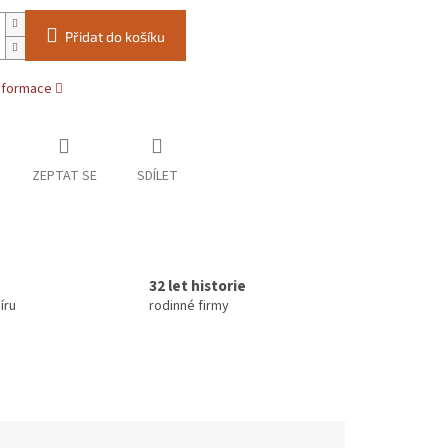
Přidat do košíku
informace
ZEPTAT SE
SDÍLET
32 let historie
íru
rodinné firmy