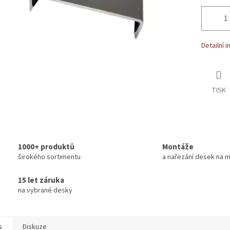
Detailní 
TISK
1000+ produktů
Montáže
širokého sortimentu
a nařezání desek na m
15 let záruka
na vybrané desky
s
Diskuze