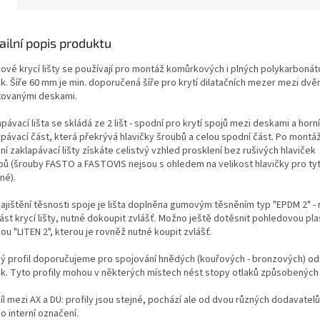
ailní popis produktu
íkové krycí lišty se používají pro montáž komůrkových i plných polykarboná
k. Šíře 60 mm je min. doporučená šíře pro krytí dilatačních mezer mezi dv
ovanými deskami.
pávací lišta se skládá ze 2 lišt - spodní pro krytí spojů mezi deskami a horní
pávací část, která překrývá hlavičky šroubů a celou spodní část. Po montáž
í zaklapávací lišty získáte celistvý vzhled prosklení bez rušivých hlaviček
bů (šrouby FASTO a FASTOVIS nejsou s ohledem na velikost hlavičky pro tyt
né).
zajištění těsnosti spoje je lišta doplněna gumovým těsněním typ "EPDM 2" - 
ást krycí lišty, nutné dokoupit zvlášť. Možno ještě dotěsnit pohledovou pl
ou "LITEN 2", kterou je rovněž nutné koupit zvlášť.
ý profil doporučujeme pro spojování hnědých (kouřových - bronzových) od
k. Tyto profily mohou v některých místech nést stopy otlaků způsobených
l mezi AX a DU: profily jsou stejné, pochází ale od dvou různých dodavatel
o interní označení.