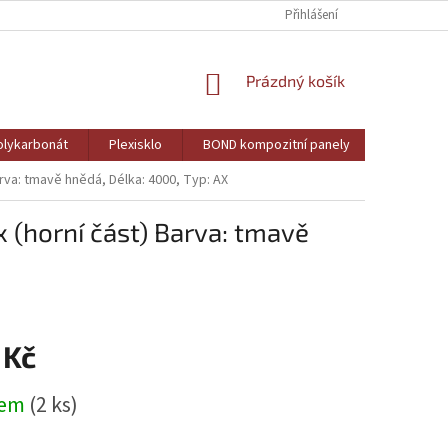
Přihlášení
NÁKUPNÍ
Prázdný košík
KOŠÍK
lykarbonát
Plexisklo
BOND kompozitní panely
PVC pěně
Barva: tmavě hnědá, Délka: 4000, Typ: AX
x (horní část) Barva: tmavě
 Kč
dem
(2 ks)