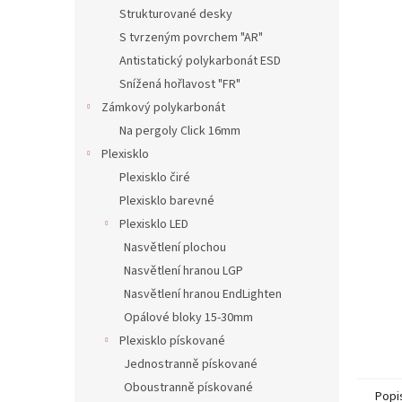
n
Strukturované desky
e
S tvrzeným povrchem "AR"
l
Antistatický polykarbonát ESD
Snížená hořlavost "FR"
Zámkový polykarbonát
Na pergoly Click 16mm
Plexisklo
Plexisklo čiré
Plexisklo barevné
Plexisklo LED
Nasvětlení plochou
Nasvětlení hranou LGP
Nasvětlení hranou EndLighten
Opálové bloky 15-30mm
Plexisklo pískované
Jednostranně pískované
Oboustranně pískované
Popi