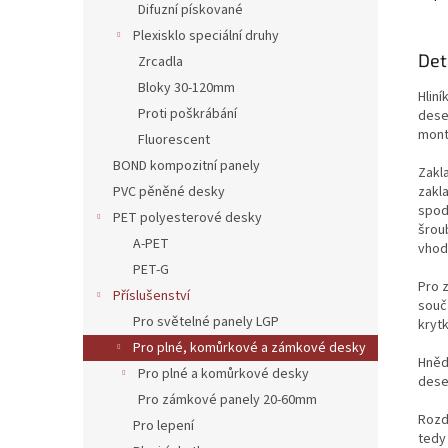
Difuzní pískované
Plexisklo speciální druhy
Det
Zrcadla
Bloky 30-120mm
Hlin
Proti poškrábání
dese
mont
Fluorescent
BOND kompozitní panely
Zakla
zakla
PVC pěněné desky
spodn
PET polyesterové desky
šrou
A-PET
vhod
PET-G
Pro 
Příslušenství
souč
Pro světelné panely LGP
krytk
Pro plné, komůrkové a zámkové desky
Hněd
Pro plné a komůrkové desky
dese
Pro zámkové panely 20-60mm
Rozdí
Pro lepení
tedy 