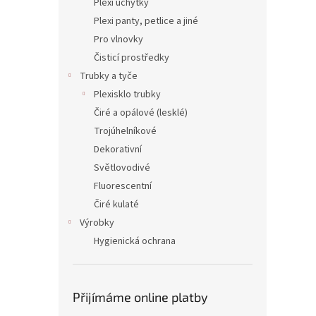
Plexi úchytky
Plexi panty, petlice a jiné
Pro vlnovky
Čisticí prostředky
Trubky a tyče
Plexisklo trubky
Čiré a opálové (lesklé)
Trojúhelníkové
Dekorativní
Světlovodivé
Fluorescentní
Čiré kulaté
Výrobky
Hygienická ochrana
Přijímáme online platby