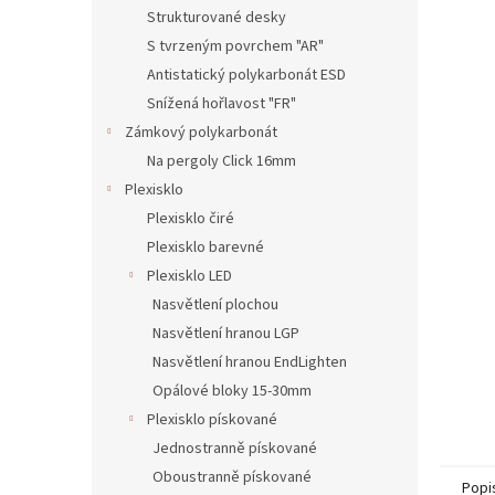
n
Strukturované desky
e
S tvrzeným povrchem "AR"
l
Antistatický polykarbonát ESD
Snížená hořlavost "FR"
Zámkový polykarbonát
Na pergoly Click 16mm
Plexisklo
Plexisklo čiré
Plexisklo barevné
Plexisklo LED
Nasvětlení plochou
Nasvětlení hranou LGP
Nasvětlení hranou EndLighten
Opálové bloky 15-30mm
Plexisklo pískované
Jednostranně pískované
Oboustranně pískované
Popi