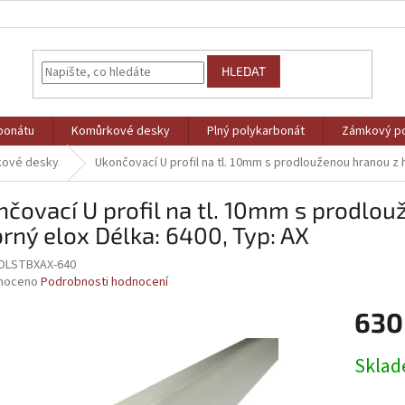
HLEDAT
bonátu
Komůrkové desky
Plný polykarbonát
Zámkový po
kové desky
Ukončovací U profil na tl. 10mm s prodlouženou hranou z hl
čovací U profil na tl. 10mm s prodlou
brný elox Délka: 6400, Typ: AX
DLSTBXAX-640
né
noceno
Podrobnosti hodnocení
ní
630
u
Měrná
Skla
cena:
ek.