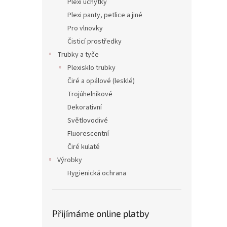
Plexi úchytky
Plexi panty, petlice a jiné
Pro vlnovky
Čisticí prostředky
Trubky a tyče
Plexisklo trubky
Čiré a opálové (lesklé)
Trojúhelníkové
Dekorativní
Světlovodivé
Fluorescentní
Čiré kulaté
Výrobky
Hygienická ochrana
Přijímáme online platby