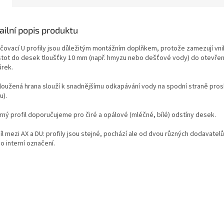
ailní popis produktu
čovací U profily jsou důležitým montážním doplňkem, protože zamezují vni
stot do desek tloušťky 10 mm (např. hmyzu nebo dešťové vody) do otevře
rek.
loužená hrana slouží k snadnějšímu odkapávání vody na spodní straně prosk
u).
brný profil doporučujeme pro čiré a opálové (mléčné, bílé) odstíny desek.
l mezi AX a DU: profily jsou stejné, pochází ale od dvou různých dodavatel
o interní označení.