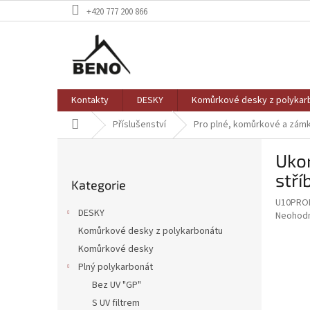
Přejít
+420 777 200 866
na
obsah
Kontakty
DESKY
Komůrkové desky z polykar
Domů
Příslušenství
Pro plné, komůrkové a zám
P
Ukon
o
Přeskočit
s
stří
Kategorie
kategorie
t
U10PRO
r
DESKY
Průměr
Neohod
a
hodnoce
Komůrkové desky z polykarbonátu
n
produkt
Komůrkové desky
n
je
í
Plný polykarbonát
0,0
z
p
Bez UV "GP"
5
a
S UV filtrem
hvězdič