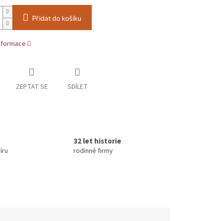
Přidat do košíku
informace
ZEPTAT SE
SDÍLET
32 let historie
íru
rodinné firmy