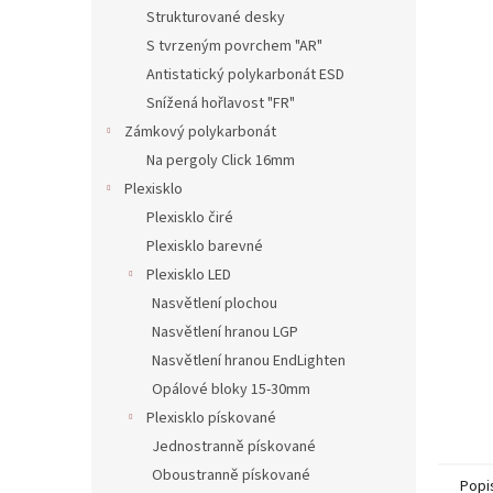
n
Strukturované desky
e
S tvrzeným povrchem "AR"
l
Antistatický polykarbonát ESD
Snížená hořlavost "FR"
Zámkový polykarbonát
Na pergoly Click 16mm
Plexisklo
Plexisklo čiré
Plexisklo barevné
Plexisklo LED
Nasvětlení plochou
Nasvětlení hranou LGP
Nasvětlení hranou EndLighten
Opálové bloky 15-30mm
Plexisklo pískované
Jednostranně pískované
Oboustranně pískované
Popi