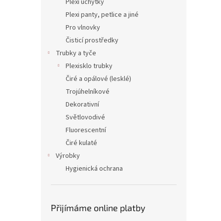
Plexi úchytky
Plexi panty, petlice a jiné
Pro vlnovky
Čisticí prostředky
Trubky a tyče
Plexisklo trubky
Čiré a opálové (lesklé)
Trojúhelníkové
Dekorativní
Světlovodivé
Fluorescentní
Čiré kulaté
Výrobky
Hygienická ochrana
Přijímáme online platby