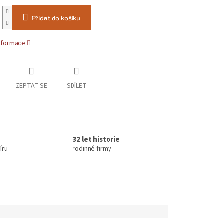
Přidat do košíku
informace
ZEPTAT SE
SDÍLET
32 let historie
íru
rodinné firmy