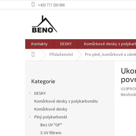
Přejít
+420 777 200 866
na
obsah
Kontakty
DESKY
Komůrkové desky z polykar
Domů
Příslušenství
Pro plné, komůrkové a zám
P
Ukon
o
Přeskočit
s
povr
Kategorie
kategorie
t
U10PRO
r
DESKY
Průměr
Neohod
a
hodnoce
Komůrkové desky z polykarbonátu
n
produkt
Komůrkové desky
n
je
í
Plný polykarbonát
0,0
z
p
Bez UV "GP"
5
a
S UV filtrem
hvězdič