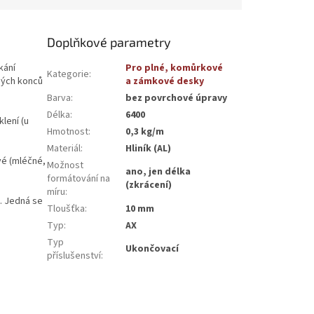
Doplňkové parametry
kání
Pro plné, komůrkové
Kategorie
:
ných konců
a zámkové desky
Barva
:
bez povrchové úpravy
Délka
:
6400
lení (u
Hmotnost
:
0,3 kg/m
Materiál
:
Hliník (AL)
vé (mléčné,
Možnost
ano, jen délka
formátování na
(zkrácení)
míru
:
ů. Jedná se
Tloušťka
:
10 mm
Typ
:
AX
Typ
Ukončovací
příslušenství
: