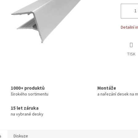
Detailní 
TISK
1000+ produktů
Montáže
širokého sortimentu
a nařezání desek na m
15 let záruka
na vybrané desky
s
Diskuze