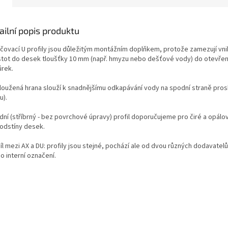
ailní popis produktu
čovací U profily jsou důležitým montážním doplňkem, protože zamezují vni
stot do desek tloušťky 10 mm (např. hmyzu nebo dešťové vody) do otevře
rek.
loužená hrana slouží k snadnějšímu odkapávání vody na spodní straně prosk
u).
odní (stříbrný - bez povrchové úpravy) profil doporučujeme pro čiré a opálo
 odstíny desek.
l mezi AX a DU: profily jsou stejné, pochází ale od dvou různých dodavatel
o interní označení.