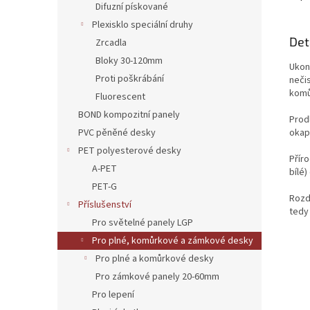
Difuzní pískované
Plexisklo speciální druhy
Det
Zrcadla
Bloky 30-120mm
Ukon
Proti poškrábání
neči
komů
Fluorescent
BOND kompozitní panely
Prod
okap
PVC pěněné desky
PET polyesterové desky
Přír
A-PET
bílé)
PET-G
Rozdí
Příslušenství
tedy 
Pro světelné panely LGP
Pro plné, komůrkové a zámkové desky
Pro plné a komůrkové desky
Pro zámkové panely 20-60mm
Pro lepení