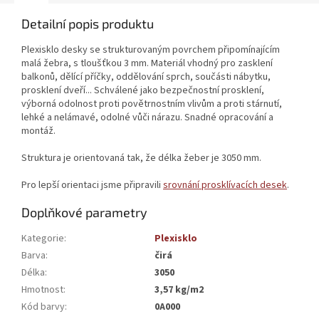
Detailní popis produktu
Plexisklo desky se strukturovaným povrchem připomínajícím
malá žebra, s tloušťkou 3 mm. Materiál vhodný pro zasklení
balkonů, dělící příčky, oddělování sprch, součásti nábytku,
prosklení dveří... Schválené jako bezpečnostní prosklení,
výborná odolnost proti povětrnostním vlivům a proti stárnutí,
lehké a nelámavé, odolné vůči nárazu. Snadné opracování a
montáž.
Struktura je orientovaná tak, že délka žeber je 3050 mm.
Pro lepší orientaci jsme připravili
srovnání prosklívacích desek
.
Doplňkové parametry
Kategorie
:
Plexisklo
Barva
:
čirá
Délka
:
3050
Hmotnost
:
3,57 kg/m2
Kód barvy
:
0A000