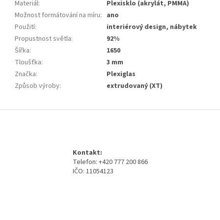
Materiál
:
Plexisklo (akrylát, PMMA)
Možnost formátování na míru
:
ano
Použití
:
interiérový design, nábytek
Propustnost světla
:
92%
Šířka
:
1650
Tloušťka
:
3 mm
Značka
:
Plexiglas
Způsob výroby
:
extrudovaný (XT)
Z
á
p
a
Kontakt:
t
Telefon: +420 777 200 866
í
IČO: 11054123