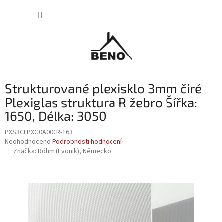
Přejít
NÁKUP
na
obsah
KOŠÍK
Strukturované plexisklo 3mm čiré
Plexiglas struktura R žebro Šířka:
1650, Délka: 3050
PXS3CLPXG0A000R-163
Průměrné
Neohodnoceno
Podrobnosti hodnocení
hodnocení
Značka:
Röhm (Evonik), Německo
produktu
je
0,0
z
5
hvězdiček.