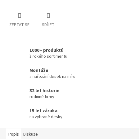
ZEPTAT SE
SDÍLET
1000+ produktů
širokého sortimentu
Montáže
a nařezání desek na míru
32 let historie
rodinné firmy
15 let záruka
na vybrané desky
Popis
Diskuze