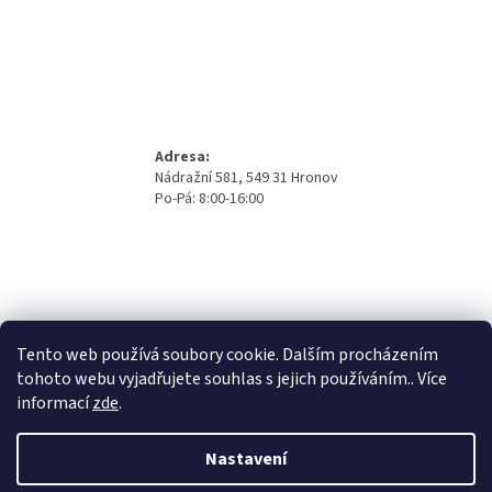
Adresa:
Nádražní 581, 549 31 Hronov
Po-Pá: 8:00-16:00
Tento web používá soubory cookie. Dalším procházením
tohoto webu vyjadřujete souhlas s jejich používáním.. Více
informací
zde
.
Nastavení
Vytvořil Shoptet