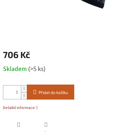
706 Kč
Měrná
Skladem
(>5 ks)
cena:
Přidat do košíku
Detailní informace