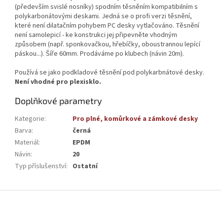
(především svislé nosníky) spodním těsněním kompatibilním s
polykarbonátovými deskami. Jedná se o profi verzi těsnění,
které není dilatačním pohybem PC desky vytlačováno. Těsnění
není samolepicí - ke konstrukci jej připevněte vhodným
způsobem (např. sponkovačkou, hřebíčky, oboustrannou lepící
páskou...). Šíře 60mm. Prodáváme po klubech (návin 20m).
Používá se jako podkladové těsnění pod polykarbnátové desky.
Není vhodné pro plexisklo.
Doplňkové parametry
Kategorie
:
Pro plné, komůrkové a zámkové desky
Barva
:
černá
Materiál
:
EPDM
Návin
:
20
Typ příslušenství
:
Ostatní
Z
á
p