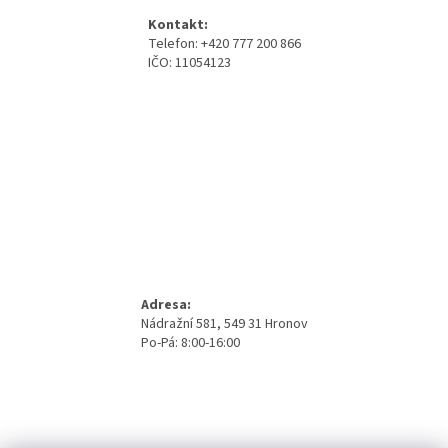
a
Kontakt:
t
Telefon: +420 777 200 866
í
IČO: 11054123
Adresa:
Nádražní 581, 549 31 Hronov
Po-Pá: 8:00-16:00