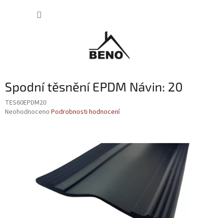
Přejít
NÁKUP
na
obsah
KOŠÍK
Spodní těsnění EPDM Návin: 20
TES60EPDM20
Průměrné
Neohodnoceno
Podrobnosti hodnocení
hodnocení
produktu
je
0,0
z
5
hvězdiček.