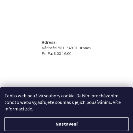
Adresa:
Nádražní 581, 549 31 Hronov
Po-Pá: 8:00-16:00
Tento web používá soubory cookie. Dalším procházením
tohoto webu vyjadřujete souhlas s jejich používáním.. Více
informací
zde
.
Nastavení
Vytvořil Shoptet