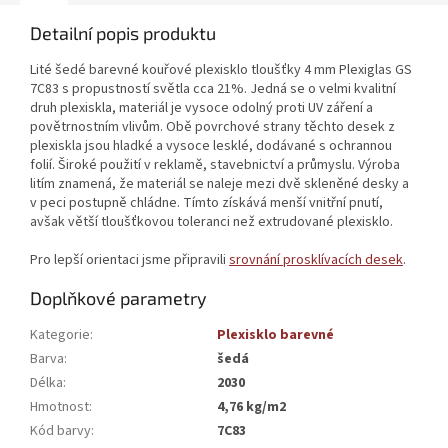
Detailní popis produktu
Lité šedé barevné kouřové plexisklo tloušťky 4 mm Plexiglas GS
7C83 s propustností světla cca 21%. Jedná se o velmi kvalitní
druh plexiskla, materiál je vysoce odolný proti UV záření a
povětrnostním vlivům. Obě povrchové strany těchto desek z
plexiskla jsou hladké a vysoce lesklé, dodávané s ochrannou
folií. Široké použití v reklamě, stavebnictví a průmyslu. Výroba
litím znamená, že materiál se naleje mezi dvě skleněné desky a
v peci postupně chládne. Tímto získává menší vnitřní pnutí,
avšak větší tloušťkovou toleranci než extrudované plexisklo.
Pro lepší orientaci jsme připravili
srovnání prosklívacích desek
.
Doplňkové parametry
Kategorie
:
Plexisklo barevné
Barva
:
šedá
Délka
:
2030
Hmotnost
:
4,76 kg/m2
Kód barvy
:
7C83