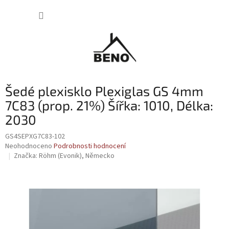
Přejít
NÁKUP
na
obsah
KOŠÍK
Šedé plexisklo Plexiglas GS 4mm
7C83 (prop. 21%) Šířka: 1010, Délka:
2030
GS4SEPXG7C83-102
Průměrné
Neohodnoceno
Podrobnosti hodnocení
hodnocení
Značka:
Röhm (Evonik), Německo
produktu
je
0,0
z
5
hvězdiček.