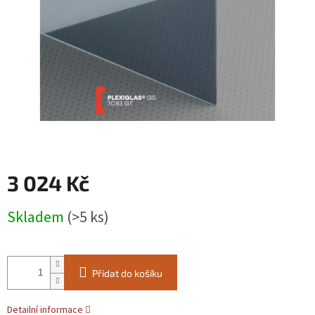
3 024 Kč
Měrná
Skladem
(>5 ks)
cena:
Přidat do košíku
Detailní informace