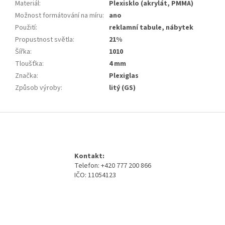
Materiál
:
Plexisklo (akrylát, PMMA)
Možnost formátování na míru
:
ano
Použití
:
reklamní tabule, nábytek
Propustnost světla
:
21%
Šířka
:
1010
Tloušťka
:
4 mm
Značka
:
Plexiglas
Způsob výroby
:
litý (GS)
Z
á
p
a
Kontakt:
t
Telefon: +420 777 200 866
í
IČO: 11054123