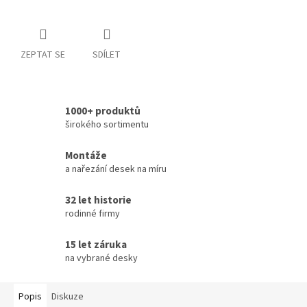
ZEPTAT SE
SDÍLET
1000+ produktů
širokého sortimentu
Montáže
a nařezání desek na míru
32 let historie
rodinné firmy
15 let záruka
na vybrané desky
Popis
Diskuze