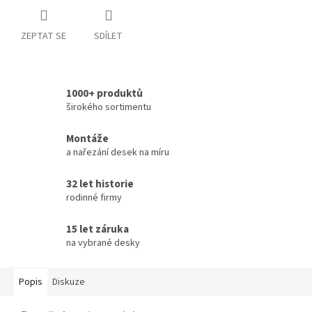
ZEPTAT SE
SDÍLET
1000+ produktů
širokého sortimentu
Montáže
a nařezání desek na míru
32 let historie
rodinné firmy
15 let záruka
na vybrané desky
Popis
Diskuze