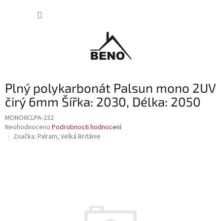
Přejít
NÁKUP
na
obsah
KOŠÍK
Plný polykarbonát Palsun mono 2UV
čirý 6mm Šířka: 2030, Délka: 2050
MONO6CLPA-232
Průměrné
Neohodnoceno
Podrobnosti hodnocení
hodnocení
Značka:
Palram, Velká Británie
produktu
je
0,0
z
5
hvězdiček.