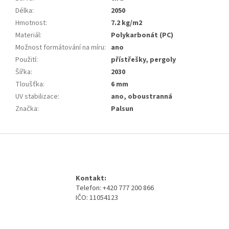
Délka
:
2050
Hmotnost
:
7.2 kg/m2
Materiál
:
Polykarbonát (PC)
Možnost formátování na míru
:
ano
Použití
:
přístřešky, pergoly
Šířka
:
2030
Tloušťka
:
6 mm
UV stabilizace
:
ano, oboustranná
Značka
:
Palsun
Z
á
p
a
Kontakt:
t
Telefon: +420 777 200 866
í
IČO: 11054123