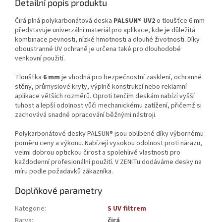
Detailní popis produktu
Čirá plná polykarbonátová deska
PALSUN® UV2
o tloušťce 6 mm
představuje univerzální materiál pro aplikace, kde je důležitá
kombinace pevnosti, nízké hmotnosti a dlouhé životnosti. Díky
oboustranné UV ochraně je určena také pro dlouhodobé
venkovní použití.
Tloušťka
6 mm
je vhodná pro bezpečnostní zasklení, ochranné
stěny, průmyslové kryty, výplně konstrukcí nebo reklamní
aplikace větších rozměrů. Oproti tenčím deskám nabízí vyšší
tuhost a lepší odolnost vůči mechanickému zatížení, přičemž si
zachovává snadné opracování běžnými nástroji.
Polykarbonátové desky PALSUN® jsou oblíbené díky výbornému
poměru ceny a výkonu. Nabízejí vysokou odolnost proti nárazu,
velmi dobrou optickou čirost a spolehlivé vlastnosti pro
každodenní profesionální použití. V ZENITu dodáváme desky na
míru podle požadavků zákazníka.
Doplňkové parametry
Kategorie
:
S UV filtrem
Barva
:
čirá