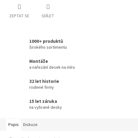
ZEPTAT SE
SDÍLET
1000+ produktů
širokého sortimentu
Montáže
a nařezání desek na míru
32 let historie
rodinné firmy
15 let záruka
na vybrané desky
Popis
Diskuze