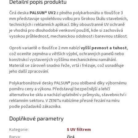
Detailní popis produktu
Čirá deska
PALSUN® UV2
z plného polykarbonátu o tloušťce 3
mm představuje spolehlivou volbu pro širokou škálu stavebních,
technických i reklamních aplikací. Díky oboustranné UV ochraně
je vhodná pro dlouhodobé venkovní použití, kde si zachovává
vysokou průhlednost, mechanickou odolnost i barevnou stálost.
Oproti variantě o tloušťce 2 mm nabízí
vyšší pevnost a tuhost
,
což oceníte zejména u větších výplní, ochranných panelů nebo
konstrukcí vystavených vyššímu mechanickému namáhání.
Materiál se zároveň snadno řeže, vrtá i frézuje, což usnadňuje
jeho další zpracování.
Polykarbonátové desky PALSUN® jsou oblíbené díky výbornému
poměru ceny a výkonu. Představují bezpečnější a lehčí
alternativu ke sklu a nachází uplatnění v průmyslu, stavebnictví i
reklamním sektoru. V ZENITu nabízíme přesné řezání na míru
podle požadavků zákazníka.
Doplňkové parametry
Kategorie
:
S UV filtrem
Barva
:
čirá