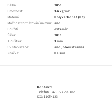
Délka
:
2050
Hmotnost
:
3.6 kg/m2
Materiál
:
Polykarbonát (PC)
Možnost formátování na míru
:
ano
Použití
:
exteriér
Šířka
:
2030
Tloušťka
:
3 mm
UV stabilizace
:
ano, oboustranná
Značka
:
Palsun
Z
á
p
a
Kontakt:
t
Telefon: +420 777 200 866
í
IČO: 11054123