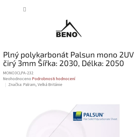
Přejít
NÁKUP
na
obsah
KOŠÍK
Plný polykarbonát Palsun mono 2UV
čirý 3mm Šířka: 2030, Délka: 2050
MONO3CLPA-232
Průměrné
Neohodnoceno
Podrobnosti hodnocení
hodnocení
Značka:
Palram, Velká Británie
produktu
je
0,0
z
5
hvězdiček.