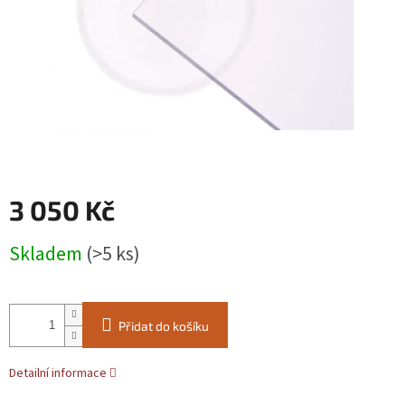
3 050 Kč
Měrná
Skladem
(>5 ks)
cena:
Přidat do košíku
Detailní informace