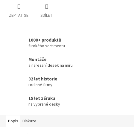
ZEPTAT SE
SDÍLET
1000+ produktů
širokého sortimentu
Montáže
a nařezání desek na míru
32 let historie
rodinné firmy
15 let záruka
na vybrané desky
Popis
Diskuze