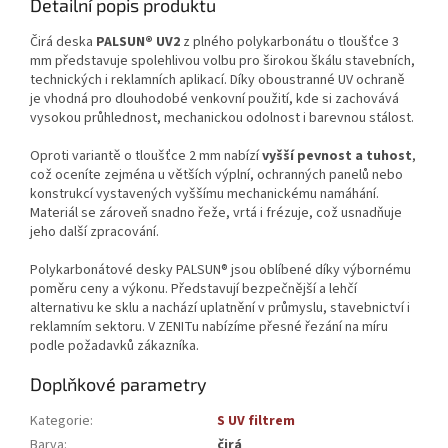
Detailní popis produktu
Čirá deska
PALSUN® UV2
z plného polykarbonátu o tloušťce 3
mm představuje spolehlivou volbu pro širokou škálu stavebních,
technických i reklamních aplikací. Díky oboustranné UV ochraně
je vhodná pro dlouhodobé venkovní použití, kde si zachovává
vysokou průhlednost, mechanickou odolnost i barevnou stálost.
Oproti variantě o tloušťce 2 mm nabízí
vyšší pevnost a tuhost
,
což oceníte zejména u větších výplní, ochranných panelů nebo
konstrukcí vystavených vyššímu mechanickému namáhání.
Materiál se zároveň snadno řeže, vrtá i frézuje, což usnadňuje
jeho další zpracování.
Polykarbonátové desky PALSUN® jsou oblíbené díky výbornému
poměru ceny a výkonu. Představují bezpečnější a lehčí
alternativu ke sklu a nachází uplatnění v průmyslu, stavebnictví i
reklamním sektoru. V ZENITu nabízíme přesné řezání na míru
podle požadavků zákazníka.
Doplňkové parametry
Kategorie
:
S UV filtrem
Barva
:
čirá