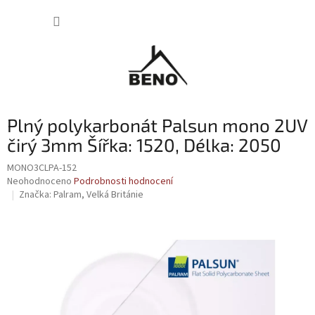
Přejít
NÁKUP
na
obsah
KOŠÍK
Plný polykarbonát Palsun mono 2UV
čirý 3mm Šířka: 1520, Délka: 2050
MONO3CLPA-152
Průměrné
Neohodnoceno
Podrobnosti hodnocení
hodnocení
Značka:
Palram, Velká Británie
produktu
je
0,0
z
5
hvězdiček.