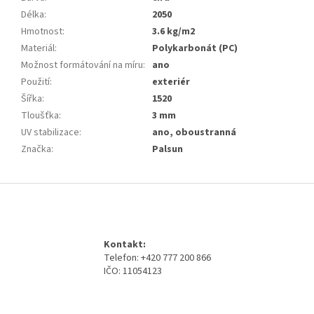
Délka
:
2050
Hmotnost
:
3.6 kg/m2
Materiál
:
Polykarbonát (PC)
Možnost formátování na míru
:
ano
Použití
:
exteriér
Šířka
:
1520
Tloušťka
:
3 mm
UV stabilizace
:
ano, oboustranná
Značka
:
Palsun
Z
á
p
a
Kontakt:
t
Telefon: +420 777 200 866
í
IČO: 11054123