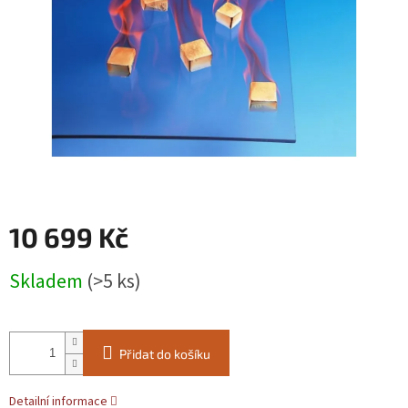
10 699 Kč
Měrná
Skladem
(>5 ks)
cena:
Přidat do košíku
Detailní informace