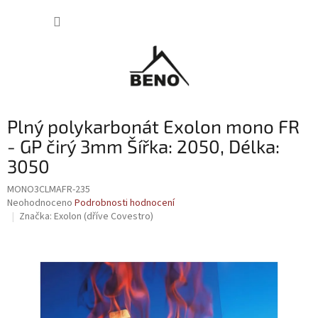
Přejít
NÁKUP
na
obsah
KOŠÍK
Plný polykarbonát Exolon mono FR
- GP čirý 3mm Šířka: 2050, Délka:
3050
MONO3CLMAFR-235
Průměrné
Neohodnoceno
Podrobnosti hodnocení
hodnocení
Značka:
Exolon (dříve Covestro)
produktu
je
0,0
z
5
hvězdiček.