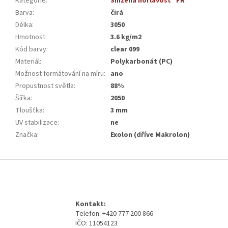
Kategorie
:
Snížená hořlavost "FR"
Barva
:
čirá
Délka
:
3050
Hmotnost
:
3.6 kg/m2
Kód barvy
:
clear 099
Materiál
:
Polykarbonát (PC)
Možnost formátování na míru
:
ano
Propustnost světla
:
88%
Šířka
:
2050
Tloušťka
:
3 mm
UV stabilizace
:
ne
Značka
:
Exolon (dříve Makrolon)
Z
á
p
a
Kontakt:
t
Telefon: +420 777 200 866
í
IČO: 11054123