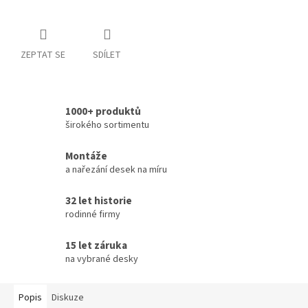
ZEPTAT SE
SDÍLET
1000+ produktů
širokého sortimentu
Montáže
a nařezání desek na míru
32 let historie
rodinné firmy
15 let záruka
na vybrané desky
Popis
Diskuze