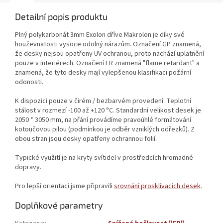
Detailní popis produktu
Plný polykarbonát 3mm Exolon dříve Makrolon je díky své
houževnatosti vysoce odolný nárazům. Označení GP znamená,
že desky nejsou opatřeny UV ochranou, proto nachází uplatnění
pouze v interiérech. Označení FR znamená "flame retardant" a
znamená, že tyto desky mají vylepšenou klasifikaci požární
odonosti.
K dispozici pouze v čirém / bezbarvém provedení. Teplotní
stálost v rozmezí -100 až +120 °C. Standardní velikost desek je
2050 * 3050 mm, na přání provádíme pravoúhlé formátování
kotoučovou pilou (podmínkou je odběr vzniklých odřezků). Z
obou stran jsou desky opatřeny ochrannou folií.
Typické využití je na kryty svítidel v prostředcích hromadné
dopravy.
Pro lepší orientaci jsme připravili
srovnání prosklívacích desek
.
Doplňkové parametry