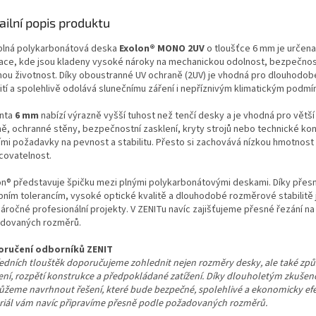
ailní popis produktu
 plná polykarbonátová deska
Exolon® MONO 2UV
o tloušťce 6 mm je určena
kace, kde jsou kladeny vysoké nároky na mechanickou odolnost, bezpečnos
hou životnost. Díky oboustranné UV ochraně (2UV) je vhodná pro dlouhodob
ití a spolehlivě odolává slunečnímu záření i nepříznivým klimatickým podm
anta
6 mm
nabízí výrazně vyšší tuhost než tenčí desky a je vhodná pro větš
ně, ochranné stěny, bezpečnostní zasklení, kryty strojů nebo technické ko
ími požadavky na pevnost a stabilitu. Přesto si zachovává nízkou hmotnost
covatelnost.
on® představuje špičku mezi plnými polykarbonátovými deskami. Díky pře
bním tolerancím, vysoké optické kvalitě a dlouhodobé rozměrové stabilitě 
náročné profesionální projekty. V ZENITu navíc zajišťujeme přesné řezání na
dovaných rozměrů.
ručení odborníků ZENIT
ředních tlouštěk doporučujeme zohlednit nejen rozměry desky, ale také zp
ení, rozpětí konstrukce a předpokládané zatížení. Díky dlouholetým zkuš
žeme navrhnout řešení, které bude bezpečné, spolehlivé a ekonomicky efe
riál vám navíc připravíme přesně podle požadovaných rozměrů.