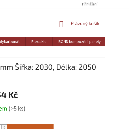
Přihlášení
NÁKUPNÍ
Prázdný košík
KOŠÍK
lykarbonát
Plexisklo
BOND kompozitní panely
PVC pěně
mm Šířka: 2030, Délka: 2050
54 Kč
dem
(>5 ks)