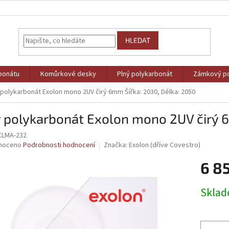
HLEDAT
bonátu
Komůrkové desky
Plný polykarbonát
Zámkový po
 polykarbonát Exolon mono 2UV čirý 6mm Šířka: 2030, Délka: 2050
 polykarbonát Exolon mono 2UV čirý 6
LMA-232
né
noceno
Podrobnosti hodnocení
Značka:
Exolon (dříve Covestro)
ní
6 8
u
Měrná
Skla
cena:
ek.