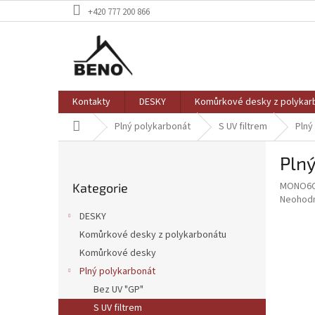
Přejít
+420 777 200 866
na
obsah
Kontakty
DESKY
Komůrkové desky z polykar
Domů
Plný polykarbonát
S UV filtrem
Plný
P
Plný
o
Přeskočit
s
MONO6C
Kategorie
kategorie
t
Průměr
Neohod
r
hodnoce
DESKY
a
produkt
Komůrkové desky z polykarbonátu
je
n
0,0
Komůrkové desky
n
z
í
Plný polykarbonát
5
p
Bez UV "GP"
hvězdič
a
S UV filtrem