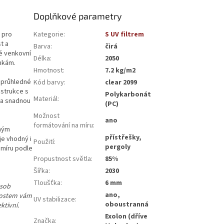
Doplňkové parametry
 pro
Kategorie
:
S UV filtrem
t a
Barva
:
čirá
é venkovní
Délka
:
2050
ínkám.
Hmotnost
:
7.2 kg/m2
í průhledné
Kód barvy
:
clear 2099
nstrukce s
Polykarbonát
Materiál
:
 a snadnou
(PC)
Možnost
ano
formátování na míru
:
sným
přístřešky,
je vhodný i
Použití
:
pergoly
 míru podle
Propustnost světla
:
85%
Šířka
:
2030
Tloušťka
:
6 mm
ůsob
ano,
enostem vám
UV stabilizace
:
oboustranná
ktivní.
Exolon (dříve
Značka
: