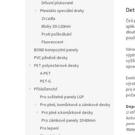
Difuzní pískované
Det
Plexisklo speciální druhy
Zrcadla
Čirá
apli
Bloky 30-120mm
dlou
Proti poškrábání
použ
Fluorescent
Vari
BOND kompozitní panely
výpl
PVC pěněné desky
vyšš
PET polyesterové desky
opra
A-PET
Exol
PET-G
výro
Příslušenství
pro 
poža
Pro světelné panely LGP
Pro plné, komůrkové a zámkové desky
Dopo
U st
Pro plné a komůrkové desky
kotv
Pro zámkové panely 20-60mm
pomů
Pro lepení
Mate