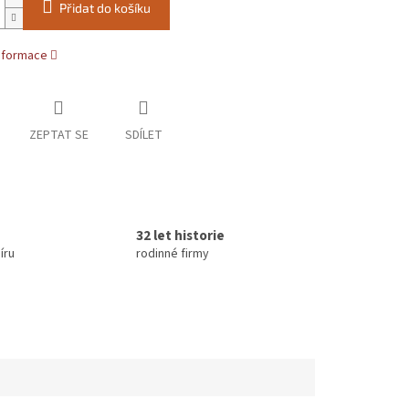
Přidat do košíku
informace
ZEPTAT SE
SDÍLET
32 let historie
íru
rodinné firmy