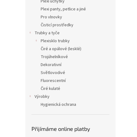
Plexi úchytky
Plexi panty, petlice a jiné
Pro vlnovky
Čisticí prostředky
Trubky a tyče
Plexisklo trubky
Čiré a opálové (lesklé)
Trojúhelníkové
Dekorativní
Světlovodivé
Fluorescentní
Čiré kulaté
Výrobky
Hygienická ochrana
Přijímáme online platby