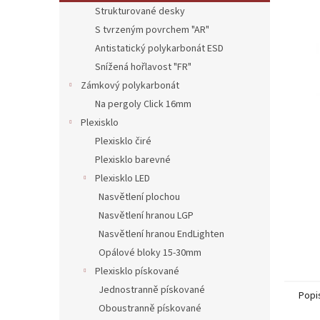
n
Strukturované desky
e
S tvrzeným povrchem "AR"
l
Antistatický polykarbonát ESD
Snížená hořlavost "FR"
Zámkový polykarbonát
Na pergoly Click 16mm
Plexisklo
Plexisklo čiré
Plexisklo barevné
Plexisklo LED
Nasvětlení plochou
Nasvětlení hranou LGP
Nasvětlení hranou EndLighten
Opálové bloky 15-30mm
Plexisklo pískované
Jednostranně pískované
Popi
Oboustranně pískované