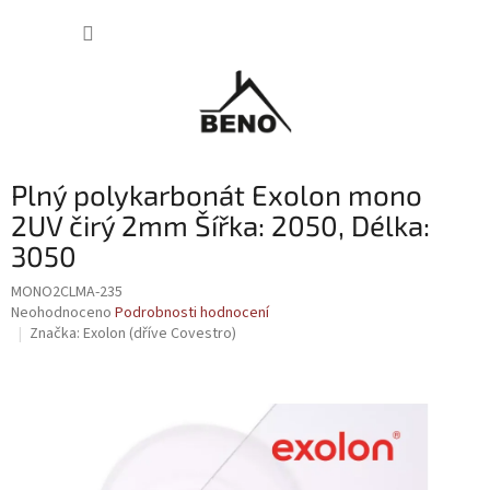
Přejít
NÁKUP
na
obsah
KOŠÍK
Plný polykarbonát Exolon mono
2UV čirý 2mm Šířka: 2050, Délka:
3050
MONO2CLMA-235
Průměrné
Neohodnoceno
Podrobnosti hodnocení
hodnocení
Značka:
Exolon (dříve Covestro)
produktu
je
0,0
z
5
hvězdiček.