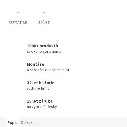
ZEPTAT SE
SDÍLET
1000+ produktů
širokého sortimentu
Montáže
a nařezání desek na míru
32 let historie
rodinné firmy
15 let záruka
na vybrané desky
Popis
Diskuze