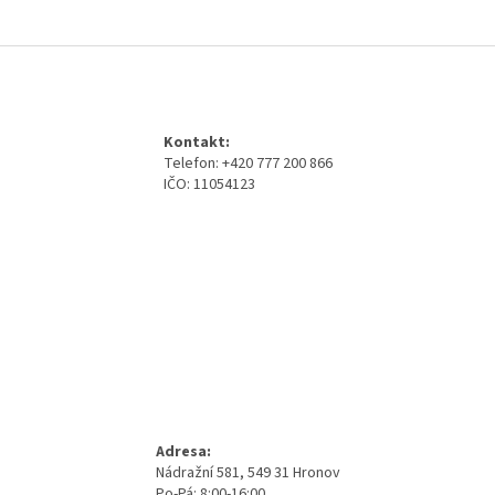
Z
á
p
a
Kontakt:
t
Telefon: +420 777 200 866
í
IČO: 11054123
Adresa:
Nádražní 581, 549 31 Hronov
Po-Pá: 8:00-16:00