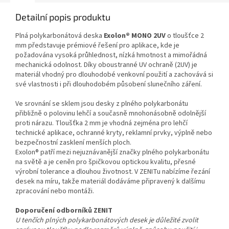
Detailní popis produktu
Plná polykarbonátová deska
Exolon® MONO 2UV
o tloušťce 2
mm představuje prémiové řešení pro aplikace, kde je
požadována vysoká průhlednost, nízká hmotnost a mimořádná
mechanická odolnost. Díky oboustranné UV ochraně (2UV) je
materiál vhodný pro dlouhodobé venkovní použití a zachovává si
své vlastnosti i při dlouhodobém působení slunečního záření.
Ve srovnání se sklem jsou desky z plného polykarbonátu
přibližně o polovinu lehčí a současně mnohonásobně odolnější
proti nárazu. Tloušťka 2 mm je vhodná zejména pro lehčí
technické aplikace, ochranné kryty, reklamní prvky, výplně nebo
bezpečnostní zasklení menších ploch.
Exolon® patří mezi nejuznávanější značky plného polykarbonátu
na světě a je ceněn pro špičkovou optickou kvalitu, přesné
výrobní tolerance a dlouhou životnost. V ZENITu nabízíme řezání
desek na míru, takže materiál dodáváme připravený k dalšímu
zpracování nebo montáži.
Doporučení odborníků ZENIT
U tenčích plných polykarbonátových desek je důležité zvolit