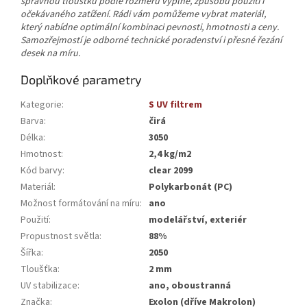
správnou tloušťku podle rozměrů výplně, způsobu použití i
očekávaného zatížení. Rádi vám pomůžeme vybrat materiál,
který nabídne optimální kombinaci pevnosti, hmotnosti a ceny.
Samozřejmostí je odborné technické poradenství i přesné řezání
desek na míru.
Doplňkové parametry
Kategorie
:
S UV filtrem
Barva
:
čirá
Délka
:
3050
Hmotnost
:
2,4 kg/m2
Kód barvy
:
clear 2099
Materiál
:
Polykarbonát (PC)
Možnost formátování na míru
:
ano
Použití
:
modelářství, exteriér
Propustnost světla
:
88%
Šířka
:
2050
Tloušťka
:
2 mm
UV stabilizace
:
ano, oboustranná
Značka
:
Exolon (dříve Makrolon)