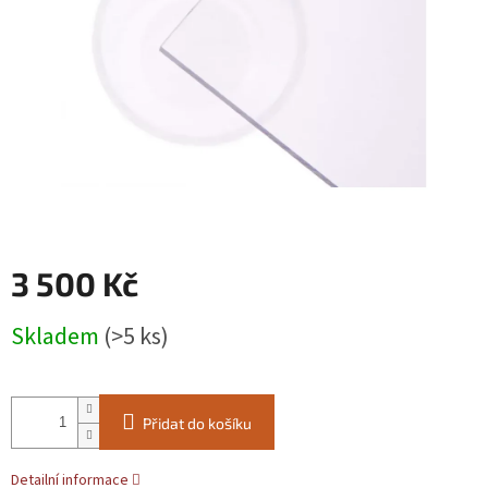
3 500 Kč
Měrná
Skladem
(>5 ks)
cena:
Přidat do košíku
Detailní informace