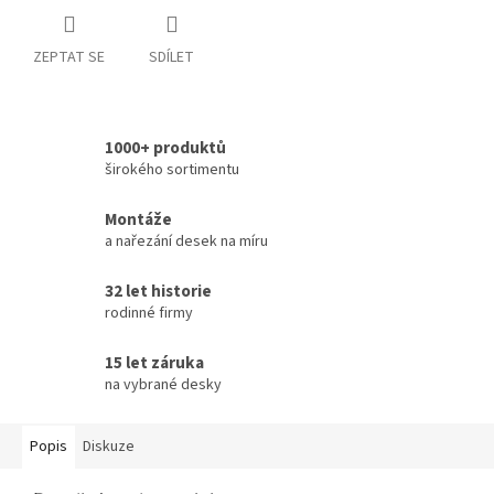
ZEPTAT SE
SDÍLET
1000+ produktů
širokého sortimentu
Montáže
a nařezání desek na míru
32 let historie
rodinné firmy
15 let záruka
na vybrané desky
Popis
Diskuze