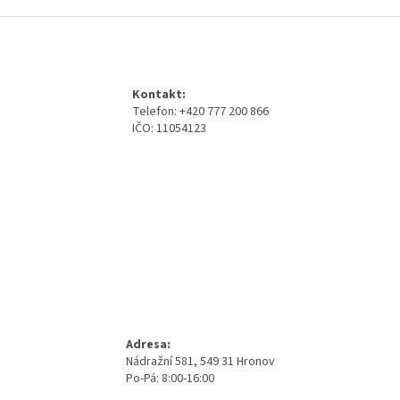
Z
á
p
a
Kontakt:
t
Telefon: +420 777 200 866
í
IČO: 11054123
Adresa:
Nádražní 581, 549 31 Hronov
Po-Pá: 8:00-16:00