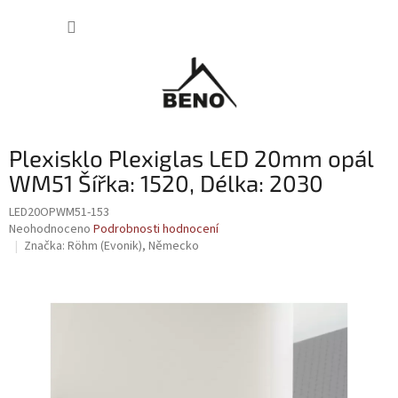
Přejít
NÁKUP
na
obsah
KOŠÍK
Plexisklo Plexiglas LED 20mm opál
WM51 Šířka: 1520, Délka: 2030
LED20OPWM51-153
Průměrné
Neohodnoceno
Podrobnosti hodnocení
hodnocení
Značka:
Röhm (Evonik), Německo
produktu
je
0,0
z
5
hvězdiček.