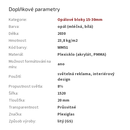
Doplňkové parametry
Kategorie
:
Opálové bloky 15-30mm
Barva
:
opál (mléčná, bílá)
Délka
:
2030
Hmotnost
:
23,8 kg/m2
Kód barvy
:
WM51
Materiál
:
Plexisklo (akrylát, PMMA)
Možnost formátování na
ano
míru
:
světelná reklama, interiérový
Použití
:
design
Propustnost světla
:
8%
Šířka
:
1520
Tloušťka
:
20 mm
Transparentnost
:
Průsvitné
Značka
:
Plexiglas
Způsob výroby
:
litý (GS)