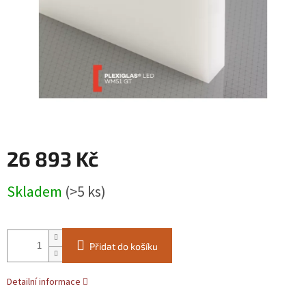
26 893 Kč
Měrná
Skladem
(>5 ks)
cena:
Přidat do košíku
Detailní informace