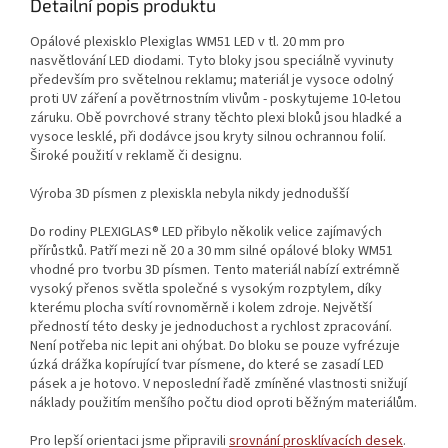
Detailní popis produktu
Opálové plexisklo Plexiglas WM51 LED v tl. 20 mm pro
nasvětlování LED diodami. Tyto bloky jsou speciálně vyvinuty
především pro světelnou reklamu; materiál je vysoce odolný
proti UV záření a povětrnostním vlivům - poskytujeme 10-letou
záruku. Obě povrchové strany těchto plexi bloků jsou hladké a
vysoce lesklé, při dodávce jsou kryty silnou ochrannou folií.
Široké použití v reklamě či designu.
Výroba 3D písmen z plexiskla nebyla nikdy jednodušší
Do rodiny PLEXIGLAS® LED přibylo několik velice zajímavých
přírůstků. Patří mezi ně 20 a 30 mm silné opálové bloky WM51
vhodné pro tvorbu 3D písmen. Tento materiál nabízí extrémně
vysoký přenos světla společné s vysokým rozptylem, díky
kterému plocha svítí rovnoměrně i kolem zdroje. Největší
předností této desky je jednoduchost a rychlost zpracování.
Není potřeba nic lepit ani ohýbat. Do bloku se pouze vyfrézuje
úzká drážka kopírující tvar písmene, do které se zasadí LED
pásek a je hotovo. V neposlední řadě zmíněné vlastnosti snižují
náklady použitím menšího počtu diod oproti běžným materiálům.
Pro lepší orientaci jsme připravili
srovnání prosklívacích desek
.