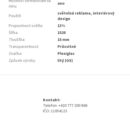
Možnost formátování na
ano
míru
:
světelná reklama, interiérový
Použití
:
design
Propustnost světla
:
13%
Šířka
:
1520
Tloušťka
:
15 mm
Transparentnost
:
Průsvitné
Značka
:
Plexiglas
Způsob výroby
:
litý (GS)
Z
á
p
a
Kontakt:
t
Telefon: +420 777 200 866
í
IČO: 11054123