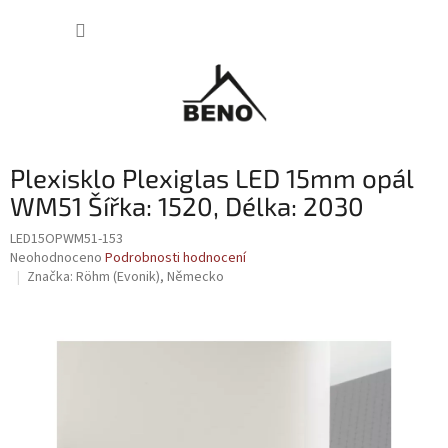
Přejít
NÁKUP
na
obsah
KOŠÍK
Plexisklo Plexiglas LED 15mm opál
WM51 Šířka: 1520, Délka: 2030
LED15OPWM51-153
Průměrné
Neohodnoceno
Podrobnosti hodnocení
hodnocení
Značka:
Röhm (Evonik), Německo
produktu
je
0,0
z
5
hvězdiček.