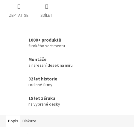
ZEPTAT SE
SDÍLET
1000+ produktů
širokého sortimentu
Montáže
a nařezání desek na míru
32 let historie
rodinné firmy
15 let záruka
na vybrané desky
Popis
Diskuze