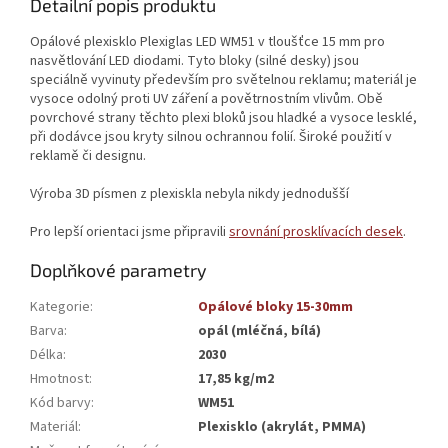
Detailní popis produktu
Opálové plexisklo Plexiglas LED WM51 v tloušťce 15 mm pro
nasvětlování LED diodami. Tyto bloky (silné desky) jsou
speciálně vyvinuty především pro světelnou reklamu; materiál je
vysoce odolný proti UV záření a povětrnostním vlivům. Obě
povrchové strany těchto plexi bloků jsou hladké a vysoce lesklé,
při dodávce jsou kryty silnou ochrannou folií. Široké použití v
reklamě či designu.
Výroba 3D písmen z plexiskla nebyla nikdy jednodušší
Pro lepší orientaci jsme připravili
srovnání prosklívacích desek
.
Doplňkové parametry
Kategorie
:
Opálové bloky 15-30mm
Barva
:
opál (mléčná, bílá)
Délka
:
2030
Hmotnost
:
17,85 kg/m2
Kód barvy
:
WM51
Materiál
:
Plexisklo (akrylát, PMMA)