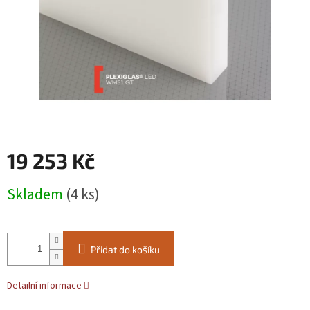
19 253 Kč
Měrná
Skladem
(4 ks)
cena:
Přidat do košíku
Detailní informace