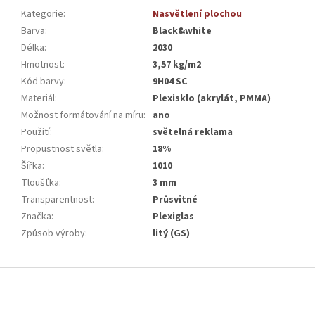
Kategorie
:
Nasvětlení plochou
Barva
:
Black&white
Délka
:
2030
Hmotnost
:
3,57 kg/m2
Kód barvy
:
9H04 SC
Materiál
:
Plexisklo (akrylát, PMMA)
Možnost formátování na míru
:
ano
Použití
:
světelná reklama
Propustnost světla
:
18%
Šířka
:
1010
Tloušťka
:
3 mm
Transparentnost
:
Průsvitné
Značka
:
Plexiglas
Způsob výroby
:
litý (GS)
Z
á
p