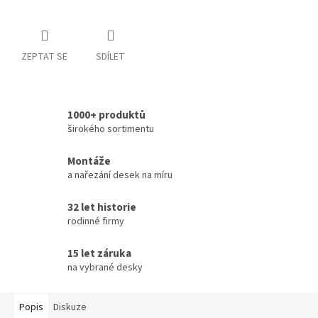
ZEPTAT SE
SDÍLET
1000+ produktů
širokého sortimentu
Montáže
a nařezání desek na míru
32 let historie
rodinné firmy
15 let záruka
na vybrané desky
Popis
Diskuze