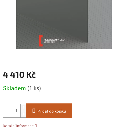
4 410 Kč
Měrná
Skladem
(1 ks)
cena:
Přidat do košíku
Detailní informace