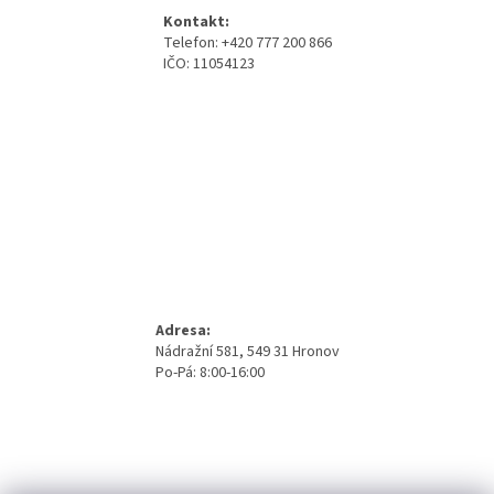
a
Kontakt:
t
Telefon: +420 777 200 866
í
IČO: 11054123
Adresa:
Nádražní 581, 549 31 Hronov
Po-Pá: 8:00-16:00