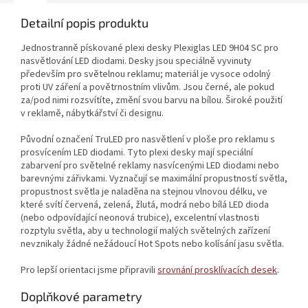
Detailní popis produktu
Jednostranně pískované plexi desky Plexiglas LED 9H04 SC pro
nasvětlování LED diodami. Desky jsou speciálně vyvinuty
především pro světelnou reklamu; materiál je vysoce odolný
proti UV záření a povětrnostním vlivům. Jsou černé, ale pokud
za/pod nimi rozsvítíte, změní svou barvu na bílou. Široké použití
v reklamě, nábytkářství či designu.
Původní označení TruLED pro nasvětlení v ploše pro reklamu s
prosvícením LED diodami. Tyto plexi desky mají speciální
zabarvení pro světelné reklamy nasvícenými LED diodami nebo
barevnými zářivkami. Vyznačují se maximální propustností světla,
propustnost světla je naladěna na stejnou vlnovou délku, ve
které svítí červená, zelená, žlutá, modrá nebo bílá LED dioda
(nebo odpovídající neonová trubice), excelentní vlastnosti
rozptylu světla, aby u technologií malých světelných zařízení
nevznikaly žádné nežádoucí Hot Spots nebo kolísání jasu světla.
Pro lepší orientaci jsme připravili
srovnání prosklívacích desek
.
Doplňkové parametry