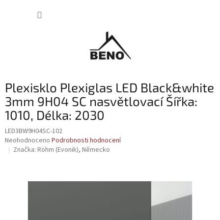
Přejít
NÁKUP
na
obsah
KOŠÍK
Plexisklo Plexiglas LED Black&white
3mm 9H04 SC nasvětlovací Šířka:
1010, Délka: 2030
LED3BW9H04SC-102
Průměrné
Neohodnoceno
Podrobnosti hodnocení
hodnocení
Značka:
Röhm (Evonik), Německo
produktu
je
0,0
z
5
hvězdiček.