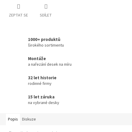
ZEPTAT SE
SDÍLET
1000+ produktů
širokého sortimentu
Montáže
a nařezání desek na míru
32 let historie
rodinné firmy
15 let záruka
na vybrané desky
Popis
Diskuze