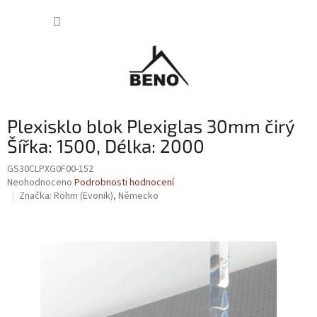
Přejít
NÁKUP
na
obsah
KOŠÍK
Plexisklo blok Plexiglas 30mm čirý
Šířka: 1500, Délka: 2000
GS30CLPXG0F00-152
Průměrné
Neohodnoceno
Podrobnosti hodnocení
hodnocení
Značka:
Röhm (Evonik), Německo
produktu
je
0,0
z
5
hvězdiček.