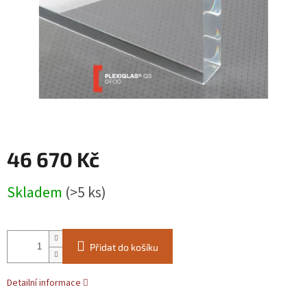
46 670 Kč
Měrná
Skladem
(>5 ks)
cena:
Přidat do košíku
Detailní informace