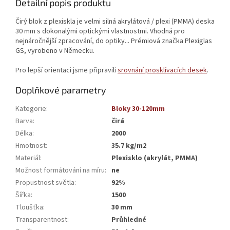
Detailní popis produktu
Čirý blok z plexiskla je velmi silná akrylátová / plexi (PMMA) deska
30 mm s dokonalými optickými vlastnostmi. Vhodná pro
nejnáročnější zpracování, do optiky... Prémiová značka Plexiglas
GS, vyrobeno v Německu.
Pro lepší orientaci jsme připravili
srovnání prosklívacích desek
.
Doplňkové parametry
Kategorie
:
Bloky 30-120mm
Barva
:
čirá
Délka
:
2000
Hmotnost
:
35.7 kg/m2
Materiál
:
Plexisklo (akrylát, PMMA)
Možnost formátování na míru
:
ne
Propustnost světla
:
92%
Šířka
:
1500
Tloušťka
:
30 mm
Transparentnost
:
Průhledné