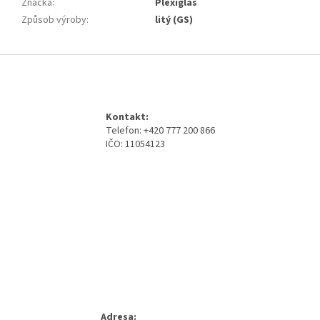
Značka
:
Plexiglas
Způsob výroby
:
litý (GS)
Z
á
p
a
Kontakt:
t
Telefon: +420 777 200 866
í
IČO: 11054123
Adresa: