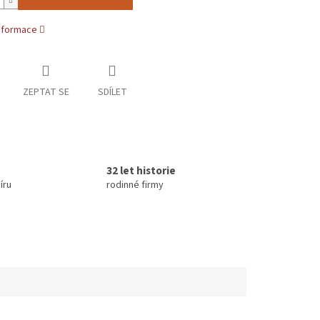
informace
ZEPTAT SE
SDÍLET
32 let historie
íru
rodinné firmy