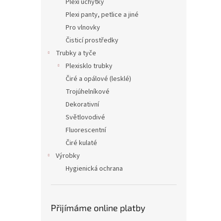
Plexi úchytky
Plexi panty, petlice a jiné
Pro vlnovky
Čisticí prostředky
Trubky a tyče
Plexisklo trubky
Čiré a opálové (lesklé)
Trojúhelníkové
Dekorativní
Světlovodivé
Fluorescentní
Čiré kulaté
Výrobky
Hygienická ochrana
Přijímáme online platby