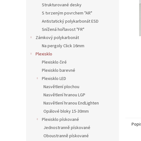
n
Strukturované desky
e
S tvrzeným povrchem "AR"
l
Antistatický polykarbonát ESD
Snížená hořlavost "FR"
Zámkový polykarbonát
Na pergoly Click 16mm
Plexisklo
Plexisklo čiré
Plexisklo barevné
Plexisklo LED
Nasvětlení plochou
Nasvětlení hranou LGP
Nasvětlení hranou EndLighten
Opálové bloky 15-30mm
Plexisklo pískované
Popi
Jednostranně pískované
Oboustranně pískované