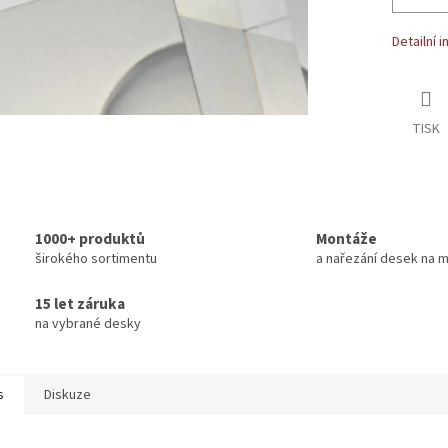
Detailní 
TISK
1000+ produktů
Montáže
širokého sortimentu
a nařezání desek na m
15 let záruka
na vybrané desky
s
Diskuze