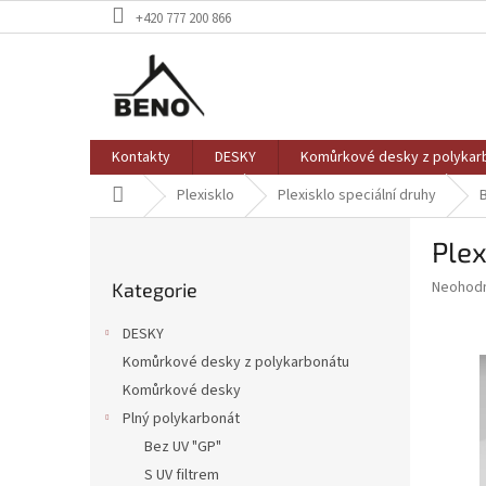
Přejít
+420 777 200 866
na
obsah
Kontakty
DESKY
Komůrkové desky z polykar
Domů
Plexisklo
Plexisklo speciální druhy
P
Plex
o
Přeskočit
s
Průměr
Neohod
Kategorie
kategorie
t
hodnoce
r
produkt
DESKY
a
je
Komůrkové desky z polykarbonátu
0,0
n
z
Komůrkové desky
n
5
í
Plný polykarbonát
hvězdič
p
Bez UV "GP"
a
S UV filtrem