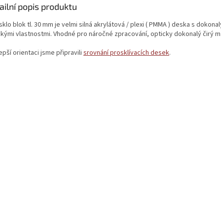
ailní popis produktu
sklo blok tl. 30 mm je velmi silná akrylátová / plexi ( PMMA ) deska s dokona
ckými vlastnostmi. Vhodné pro náročné zpracování, opticky dokonalý čirý ma
epší orientaci jsme připravili
srovnání prosklívacích desek
.