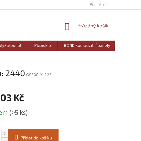
Přihlášení
NÁKUPNÍ
Prázdný košík
KOŠÍK
lykarbonát
Plexisklo
BOND kompozitní panely
PVC pěně
a: 2440
GS30CLXI-122
203 Kč
dem
(>5 ks)
Přidat do košíku