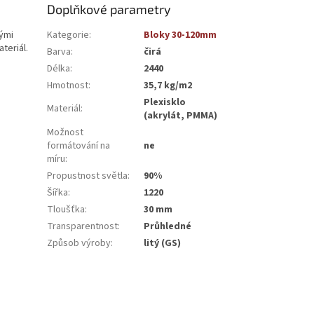
Doplňkové parametry
lými
Kategorie
:
Bloky 30-120mm
teriál.
Barva
:
čirá
Délka
:
2440
Hmotnost
:
35,7 kg/m2
Plexisklo
Materiál
:
(akrylát, PMMA)
Možnost
formátování na
ne
míru
:
Propustnost světla
:
90%
Šířka
:
1220
Tloušťka
:
30 mm
Transparentnost
:
Průhledné
Způsob výroby
:
litý (GS)