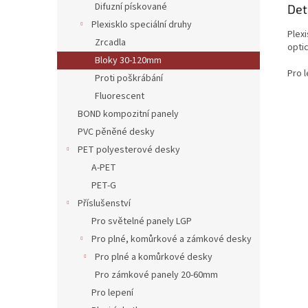
Difuzní pískované
Det
Plexisklo speciální druhy
Plexi
Zrcadla
opti
Bloky 30-120mm
Pro l
Proti poškrábání
Fluorescent
BOND kompozitní panely
PVC pěněné desky
PET polyesterové desky
A-PET
PET-G
Příslušenství
Pro světelné panely LGP
Pro plné, komůrkové a zámkové desky
Pro plné a komůrkové desky
Pro zámkové panely 20-60mm
Pro lepení