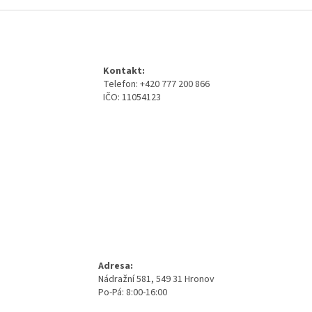
Z
á
p
a
Kontakt:
t
Telefon: +420 777 200 866
í
IČO: 11054123
Adresa:
Nádražní 581, 549 31 Hronov
Po-Pá: 8:00-16:00