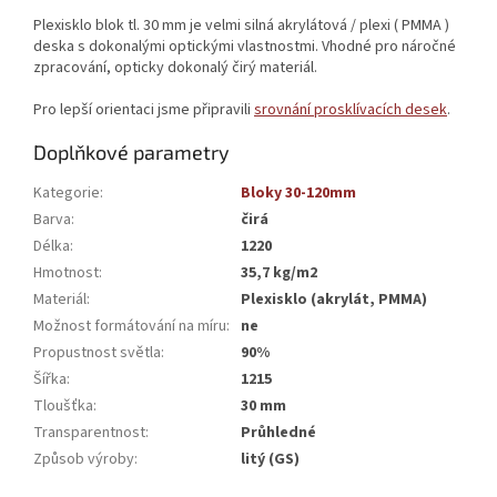
Plexisklo blok tl. 30 mm je velmi silná akrylátová / plexi ( PMMA )
deska s dokonalými optickými vlastnostmi. Vhodné pro náročné
zpracování, opticky dokonalý čirý materiál.
Pro lepší orientaci jsme připravili
srovnání prosklívacích desek
.
Doplňkové parametry
Kategorie
:
Bloky 30-120mm
Barva
:
čirá
Délka
:
1220
Hmotnost
:
35,7 kg/m2
Materiál
:
Plexisklo (akrylát, PMMA)
Možnost formátování na míru
:
ne
Propustnost světla
:
90%
Šířka
:
1215
Tloušťka
:
30 mm
Transparentnost
:
Průhledné
Způsob výroby
:
litý (GS)