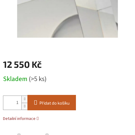
12 550 Kč
Měrná
Skladem
(>5 ks)
cena:
Přidat do košíku
Detailní informace