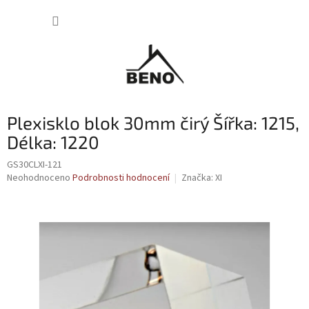
Přejít
NÁKUP
na
obsah
KOŠÍK
Plexisklo blok 30mm čirý Šířka: 1215,
Délka: 1220
GS30CLXI-121
Průměrné
Neohodnoceno
Podrobnosti hodnocení
Značka:
XI
hodnocení
produktu
je
0,0
z
5
hvězdiček.