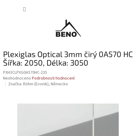
Přejít
NÁKUP
na
obsah
KOŠÍK
Plexiglas Optical 3mm čirý 0A570 HC
Šířka: 2050, Délka: 3050
PXH3CLPXG0A570HC-235
Průměrné
Neohodnoceno
Podrobnosti hodnocení
hodnocení
Značka:
Röhm (Evonik), Německo
produktu
je
0,0
z
5
hvězdiček.