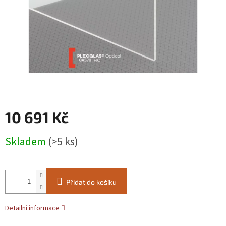
10 691 Kč
Měrná
Skladem
(>5 ks)
cena:
Přidat do košíku
Detailní informace