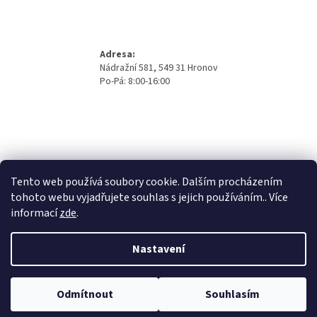
Adresa:
Nádražní 581, 549 31 Hronov
Po-Pá: 8:00-16:00
Tento web používá soubory cookie. Dalším procházením
tohoto webu vyjadřujete souhlas s jejich používáním.. Více
informací
zde
.
Nastavení
Vytvořil Shoptet
Odmítnout
Souhlasím
Copyright 2026
Beno Eshop
. Všechna práva vyhrazena.