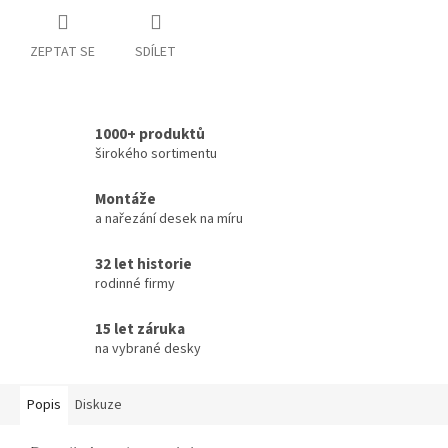
ZEPTAT SE
SDÍLET
1000+ produktů
širokého sortimentu
Montáže
a nařezání desek na míru
32 let historie
rodinné firmy
15 let záruka
na vybrané desky
Popis
Diskuze