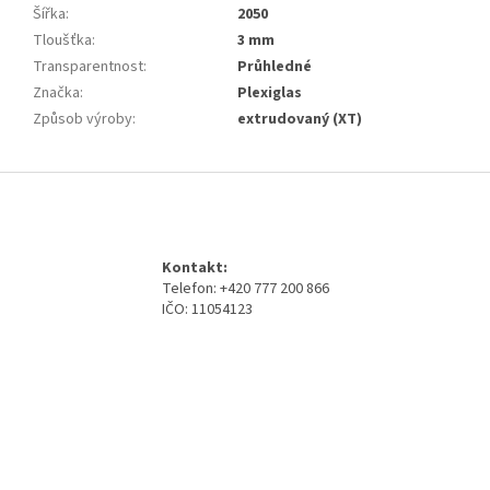
Šířka
:
2050
Tloušťka
:
3 mm
Transparentnost
:
Průhledné
Značka
:
Plexiglas
Způsob výroby
:
extrudovaný (XT)
Z
á
p
a
Kontakt:
t
Telefon: +420 777 200 866
í
IČO: 11054123