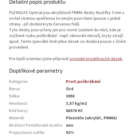
Detailní popis produktu
PLEXIGLAS Optical jsou akrylátové PMMA desky tloušťky 3 mm s
vrchní stranou opatřenou tvrzeným povrchem (pouze z jedné
strany - při dodání kryta červenou folií).
Tyto desky jsou určeny jen pro rovné zasklení do míst, kde je
zvýšené riziko poškrábání - např. rámování obrazů, kryty strojů
apod. Tento speciální druh plexi desek se dodává pouze v čirém
provedení.
Pro lepší orientaci jsme připravili
srovnání prosklívacích desek
.
Doplňkové parametry
Kategorie
:
Proti poškrábání
Barva
:
čirá
Délka
:
3050
Hmotnost
:
3,57 kg/m2
Kód barvy
:
0A570 HC
Materiál
:
Plexisklo (akrylát, PMMA)
Možnost formátování na míru
:
ano
Propustnost světla
:
92%