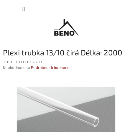
Přejít
NÁKUP
na
obsah
KOŠÍK
Plexi trubka 13/10 čirá Délka: 2000
TU13_10XTCLPXG-200
Průměrné
Neohodnoceno
Podrobnosti hodnocení
hodnocení
produktu
je
0,0
z
5
hvězdiček.