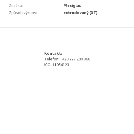
Značka
:
Plexiglas
Způsob výroby
:
extrudovaný (XT)
Z
á
p
a
Kontakt:
t
Telefon: +420 777 200 866
í
IČO: 11054123