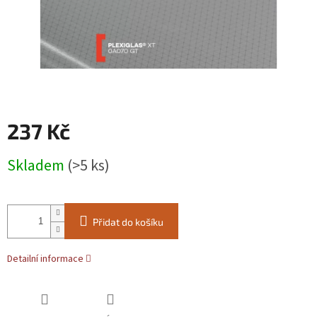
237 Kč
Měrná
Skladem
(>5 ks)
cena:
Přidat do košíku
Detailní informace