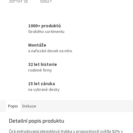
ZEPTAT SE
SDÍLET
1000+ produktů
širokého sortimentu
Montáže
a nařezání desek na míru
32 let historie
rodinné firmy
15 let záruka
na vybrané desky
Popis
Diskuze
Detailní popis produktu
Čirá extrudovaná plexisklová trubka s propustností světla 92% v