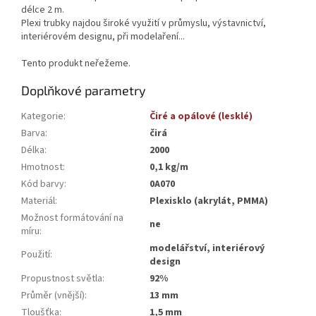
délce 2 m.
Plexi trubky najdou široké využití v průmyslu, výstavnictví,
interiérovém designu, při modelaření...
Tento produkt neřežeme.
Doplňkové parametry
Kategorie
:
Čiré a opálové (lesklé)
Barva
:
čirá
Délka
:
2000
Hmotnost
:
0,1 kg/m
Kód barvy
:
0A070
Materiál
:
Plexisklo (akrylát, PMMA)
Možnost formátování na
ne
míru
:
modelářství, interiérový
Použití
:
design
Propustnost světla
:
92%
Průměr (vnější)
:
13 mm
Tloušťka
:
1,5 mm