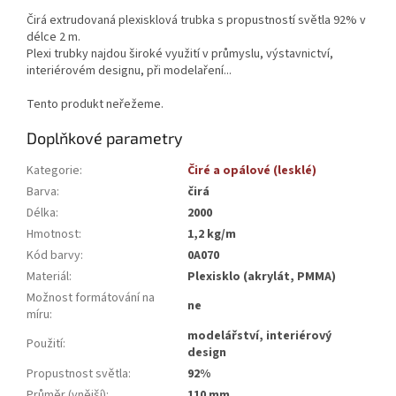
Čirá extrudovaná plexisklová trubka s propustností světla 92% v
délce 2 m.
Plexi trubky najdou široké využití v průmyslu, výstavnictví,
interiérovém designu, při modelaření...
Tento produkt neřežeme.
Doplňkové parametry
Kategorie
:
Čiré a opálové (lesklé)
Barva
:
čirá
Délka
:
2000
Hmotnost
:
1,2 kg/m
Kód barvy
:
0A070
Materiál
:
Plexisklo (akrylát, PMMA)
Možnost formátování na
ne
míru
:
modelářství, interiérový
Použití
:
design
Propustnost světla
:
92%
Průměr (vnější)
:
110 mm