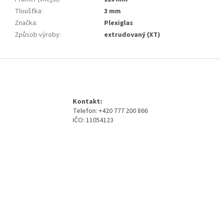
Tloušťka
:
3 mm
Značka
:
Plexiglas
Způsob výroby
:
extrudovaný (XT)
Z
á
p
a
Kontakt:
t
Telefon: +420 777 200 866
í
IČO: 11054123