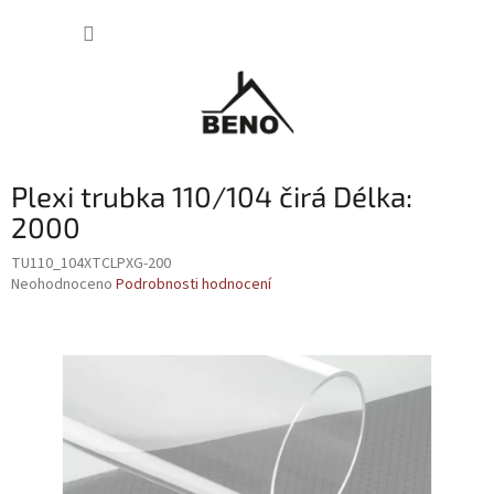
Přejít
NÁKUP
na
obsah
KOŠÍK
Plexi trubka 110/104 čirá Délka:
2000
TU110_104XTCLPXG-200
Průměrné
Neohodnoceno
Podrobnosti hodnocení
hodnocení
produktu
je
0,0
z
5
hvězdiček.