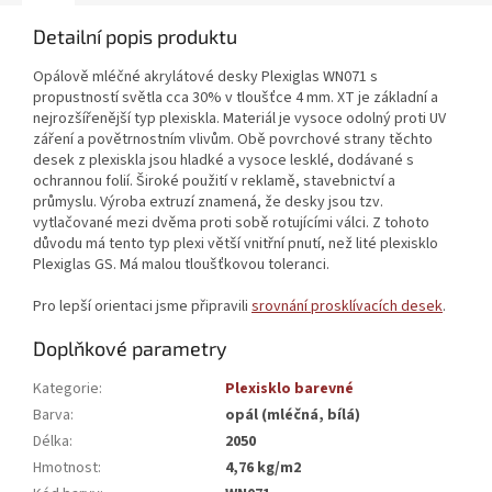
Detailní popis produktu
Opálově mléčné akrylátové desky Plexiglas WN071 s
propustností světla cca 30% v tloušťce 4 mm. XT je základní a
nejrozšířenější typ plexiskla. Materiál je vysoce odolný proti UV
záření a povětrnostním vlivům. Obě povrchové strany těchto
desek z plexiskla jsou hladké a vysoce lesklé, dodávané s
ochrannou folií. Široké použití v reklamě, stavebnictví a
průmyslu. Výroba extruzí znamená, že desky jsou tzv.
vytlačované mezi dvěma proti sobě rotujícími válci. Z tohoto
důvodu má tento typ plexi větší vnitřní pnutí, než lité plexisklo
Plexiglas GS. Má malou tloušťkovou toleranci.
Pro lepší orientaci jsme připravili
srovnání prosklívacích desek
.
Doplňkové parametry
Kategorie
:
Plexisklo barevné
Barva
:
opál (mléčná, bílá)
Délka
:
2050
Hmotnost
:
4,76 kg/m2