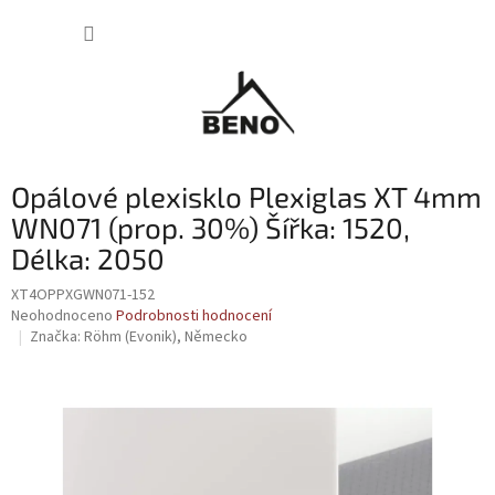
Přejít
NÁKUP
na
obsah
KOŠÍK
Opálové plexisklo Plexiglas XT 4mm
WN071 (prop. 30%) Šířka: 1520,
Délka: 2050
XT4OPPXGWN071-152
Průměrné
Neohodnoceno
Podrobnosti hodnocení
hodnocení
Značka:
Röhm (Evonik), Německo
produktu
je
0,0
z
5
hvězdiček.