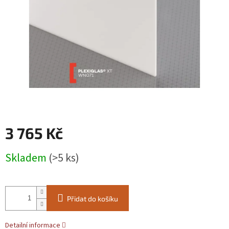
3 765 Kč
Měrná
Skladem
(>5 ks)
cena:
Přidat do košíku
Detailní informace