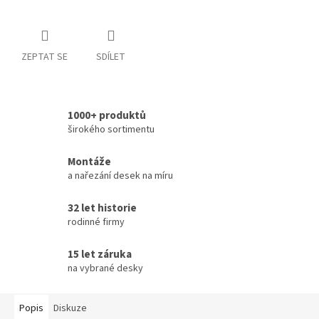
ZEPTAT SE
SDÍLET
1000+ produktů
širokého sortimentu
Montáže
a nařezání desek na míru
32 let historie
rodinné firmy
15 let záruka
na vybrané desky
Popis
Diskuze