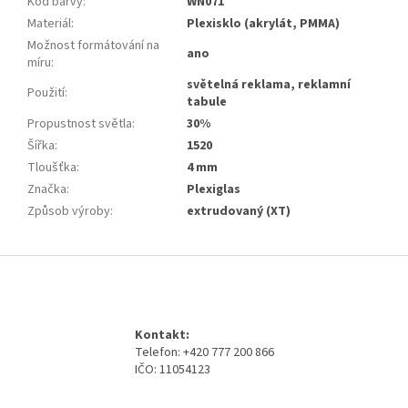
Kód barvy
:
WN071
Materiál
:
Plexisklo (akrylát, PMMA)
Možnost formátování na
ano
míru
:
světelná reklama, reklamní
Použití
:
tabule
Propustnost světla
:
30%
Šířka
:
1520
Tloušťka
:
4 mm
Značka
:
Plexiglas
Způsob výroby
:
extrudovaný (XT)
Z
á
p
a
Kontakt:
t
Telefon: +420 777 200 866
í
IČO: 11054123