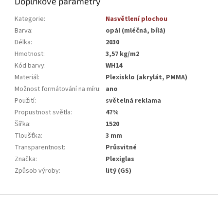
Doplňkové parametry
Kategorie
:
Nasvětlení plochou
Barva
:
opál (mléčná, bílá)
Délka
:
2030
Hmotnost
:
3,57 kg/m2
Kód barvy
:
WH14
Materiál
:
Plexisklo (akrylát, PMMA)
Možnost formátování na míru
:
ano
Použití
:
světelná reklama
Propustnost světla
:
47%
Šířka
:
1520
Tloušťka
:
3 mm
Transparentnost
:
Průsvitné
Značka
:
Plexiglas
Způsob výroby
:
litý (GS)
Z
á