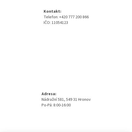
p
a
Kontakt:
t
Telefon: +420 777 200 866
í
IČO: 11054123
Adresa:
Nádražní 581, 549 31 Hronov
Po-Pá: 8:00-16:00