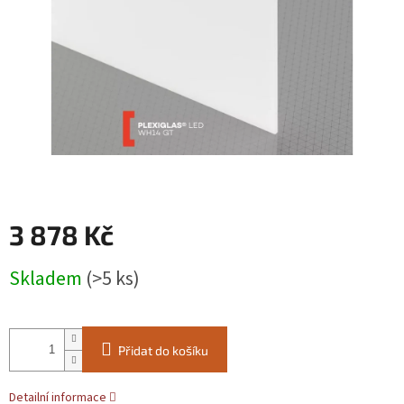
3 878 Kč
Měrná
Skladem
(>5 ks)
cena:
Přidat do košíku
Detailní informace