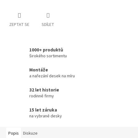
ZEPTAT SE
SDÍLET
1000+ produktů
širokého sortimentu
Montáže
a nařezání desek na míru
32 let historie
rodinné firmy
15 let záruka
na vybrané desky
Popis
Diskuze