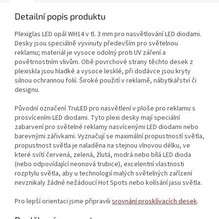
Detailní popis produktu
Plexiglas LED opál WH14 v tl. 3 mm pro nasvětlování LED diodami.
Desky jsou speciálně vyvinuty především pro světelnou
reklamu; materiál je vysoce odolný proti UV záření a
povětrnostním vlivům. Obě povrchové strany těchto desek z
plexiskla jsou hladké a vysoce lesklé, při dodávce jsou kryty
silnou ochrannou folií. Široké použití v reklamě, nábytkářství či
designu.
Původní označení TruLED pro nasvětlení v ploše pro reklamu s
prosvícením LED diodami. Tyto plexi desky mají speciální
zabarvení pro světelné reklamy nasvícenými LED diodami nebo
barevnými zářivkami. Vyznačují se maximální propustností světla,
propustnost světla je naladěna na stejnou vlnovou délku, ve
které svítí červená, zelená, žlutá, modrá nebo bílá LED dioda
(nebo odpovídající neonová trubice), excelentní vlastnosti
rozptylu světla, aby u technologií malých světelných zařízení
nevznikaly žádné nežádoucí Hot Spots nebo kolísání jasu světla.
Pro lepší orientaci jsme připravili
srovnání prosklívacích desek
.