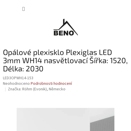
Přejít
NÁKUP
na
obsah
KOŠÍK
Opálové plexisklo Plexiglas LED
3mm WH14 nasvětlovací Šířka: 1520,
Délka: 2030
LED3OPWH14-153
Průměrné
Neohodnoceno
Podrobnosti hodnocení
hodnocení
Značka:
Röhm (Evonik), Německo
produktu
je
0,0
z
5
hvězdiček.