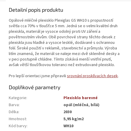
Detailní popis produktu
Opálové mléčné plexisklo Plexiglas GS WH10 s propustností
světla cca 70% v tloušťce 5 mm. Jedná se o velmi kvalitní druh
plexiskla, materiál je vysoce odolný proti UV záření a
povětrnostním vlivům. Obě povrchové strany těchto desek z
plexiskla jsou hladké a vysoce lesklé, dodávané s ochrannou
folií. Široké použití v reklamě, stavebnictví a průmyslu. Výroba
litím znamená, že materiál se naleje mezi dvě skleněné desky a
v peci postupně chládne. Tímto získává menší vnitřní pnutí,
avšak větší tloušťkovou toleranci než extrudované plexisklo.
Pro lepší orientaci jsme připravili
srovnání prosklívacích desek
.
Doplňkové parametry
Kategorie
:
Plexisklo barevné
Barva
:
opál (mléčná, bílá)
Délka
:
2030
Hmotnost
:
5,95 kg/m2
Kód barvy
:
WH10