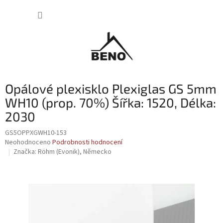
Přejít
NÁKUP
na
obsah
KOŠÍK
Opálové plexisklo Plexiglas GS 5mm
WH10 (prop. 70%) Šířka: 1520, Délka:
2030
GS5OPPXGWH10-153
Průměrné
Neohodnoceno
Podrobnosti hodnocení
hodnocení
Značka:
Röhm (Evonik), Německo
produktu
je
0,0
z
5
hvězdiček.