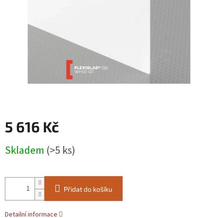
5 616 Kč
Měrná
Skladem
(>5 ks)
cena:
Přidat do košíku
Detailní informace