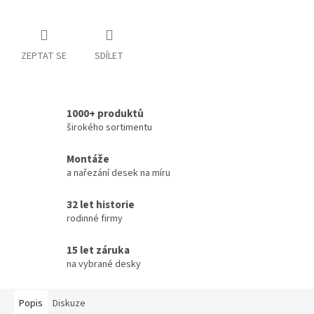
ZEPTAT SE
SDÍLET
1000+ produktů
širokého sortimentu
Montáže
a nařezání desek na míru
32 let historie
rodinné firmy
15 let záruka
na vybrané desky
Popis
Diskuze