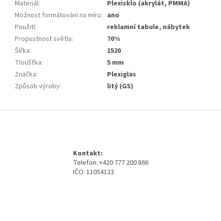
Materiál
:
Plexisklo (akrylát, PMMA)
Možnost formátování na míru
:
ano
Použití
:
reklamní tabule, nábytek
Propustnost světla
:
70%
Šířka
:
1520
Tloušťka
:
5 mm
Značka
:
Plexiglas
Způsob výroby
:
litý (GS)
Z
á
p
a
Kontakt:
t
Telefon: +420 777 200 866
í
IČO: 11054123