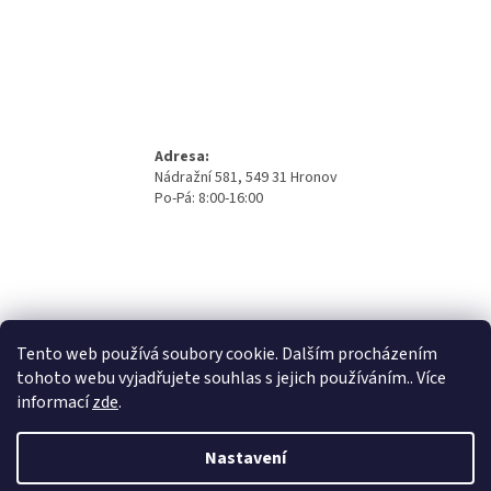
Adresa:
Nádražní 581, 549 31 Hronov
Po-Pá: 8:00-16:00
Tento web používá soubory cookie. Dalším procházením
tohoto webu vyjadřujete souhlas s jejich používáním.. Více
informací
zde
.
Nastavení
Vytvořil Shoptet