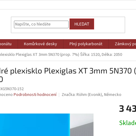
HLEDAT
bonátu
Komůrkové desky
Plný polykarbonát
Zámkový po
lexisklo Plexiglas XT 3mm 5N370 (prop. 7%) Šířka: 1520, Délka: 2050
é plexisklo Plexiglas XT 3mm 5N370 (p
0
XG5N370-152
né
noceno
Podrobnosti hodnocení
Značka:
Röhm (Evonik), Německo
ní
3 4
u
Měrná
Skla
cena:
ek.