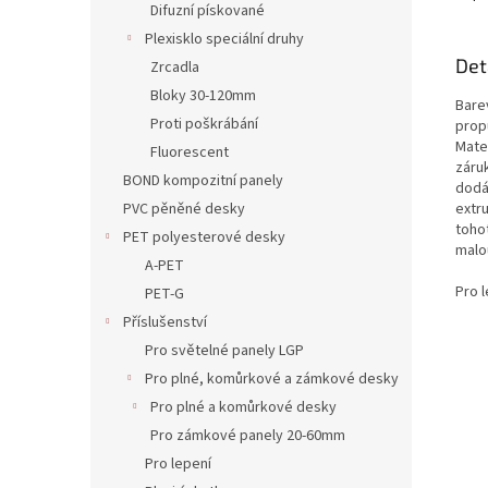
Difuzní pískované
Plexisklo speciální druhy
Det
Zrcadla
Bloky 30-120mm
Bare
Proti poškrábání
propu
Mate
Fluorescent
záru
BOND kompozitní panely
dodáv
extru
PVC pěněné desky
tohot
PET polyesterové desky
malo
A-PET
Pro l
PET-G
Příslušenství
Pro světelné panely LGP
Pro plné, komůrkové a zámkové desky
Pro plné a komůrkové desky
Pro zámkové panely 20-60mm
Pro lepení