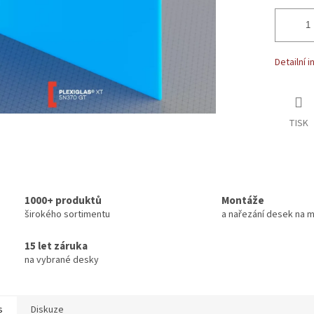
Detailní 
TISK
1000+ produktů
Montáže
širokého sortimentu
a nařezání desek na m
15 let záruka
na vybrané desky
s
Diskuze