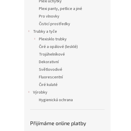
Plexi úchytky
Plexi panty, petlice a jiné
Pro vlnovky
Čisticí prostředky
Trubky a tyče
Plexisklo trubky
Čiré a opálové (lesklé)
Trojúhelníkové
Dekorativní
Světlovodivé
Fluorescentní
Čiré kulaté
Výrobky
Hygienická ochrana
Přijímáme online platby