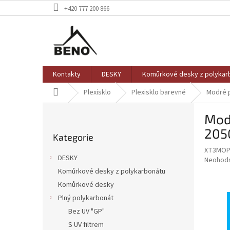
Přejít
+420 777 200 866
na
obsah
Kontakty
DESKY
Komůrkové desky z polykar
Domů
Plexisklo
Plexisklo barevné
Modré p
P
Modr
o
Přeskočit
s
205
Kategorie
kategorie
t
XT3MOP
r
DESKY
Průměr
Neohod
a
hodnoce
Komůrkové desky z polykarbonátu
n
produkt
Komůrkové desky
n
je
í
Plný polykarbonát
0,0
z
p
Bez UV "GP"
5
a
S UV filtrem
hvězdič