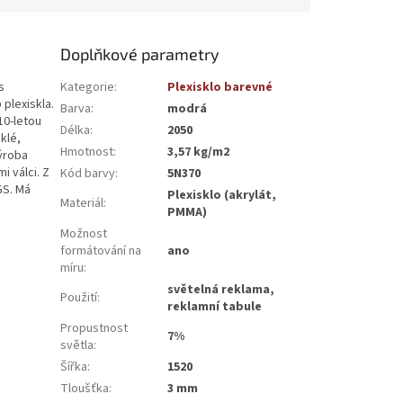
Doplňkové parametry
s
Kategorie
:
Plexisklo barevné
 plexiskla.
Barva
:
modrá
10-letou
Délka
:
2050
klé,
Hmotnost
:
3,57 kg/m2
Výroba
i válci. Z
Kód barvy
:
5N370
GS. Má
Plexisklo (akrylát,
Materiál
:
PMMA)
Možnost
formátování na
ano
míru
:
světelná reklama,
Použití
:
reklamní tabule
Propustnost
7%
světla
:
Šířka
:
1520
Tloušťka
:
3 mm