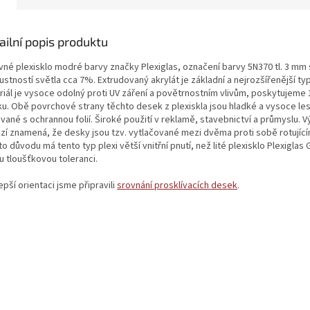
ailní popis produktu
vné plexisklo modré barvy značky Plexiglas, označení barvy 5N370 tl. 3 mm 
stností světla cca 7%. Extrudovaný akrylát je základní a nejrozšířenější typ
riál je vysoce odolný proti UV záření a povětrnostním vlivům, poskytujeme 
ku. Obě povrchové strany těchto desek z plexiskla jsou hladké a vysoce les
ané s ochrannou folií. Široké použití v reklamě, stavebnictví a průmyslu. 
zí znamená, že desky jsou tzv. vytlačované mezi dvěma proti sobě rotujícím
o důvodu má tento typ plexi větší vnitřní pnutí, než lité plexisklo Plexiglas 
u tloušťkovou toleranci.
epší orientaci jsme připravili
srovnání prosklívacích desek
.