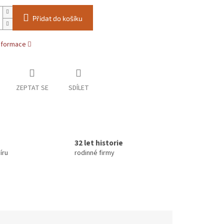
Přidat do košíku
informace
ZEPTAT SE
SDÍLET
32 let historie
íru
rodinné firmy