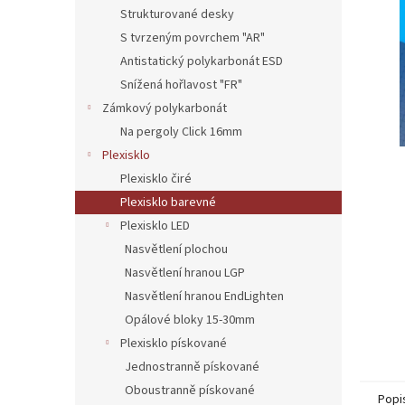
n
Strukturované desky
e
S tvrzeným povrchem "AR"
l
Antistatický polykarbonát ESD
Snížená hořlavost "FR"
Zámkový polykarbonát
Na pergoly Click 16mm
Plexisklo
Plexisklo čiré
Plexisklo barevné
Plexisklo LED
Nasvětlení plochou
Nasvětlení hranou LGP
Nasvětlení hranou EndLighten
Opálové bloky 15-30mm
Plexisklo pískované
Jednostranně pískované
Oboustranně pískované
Popi