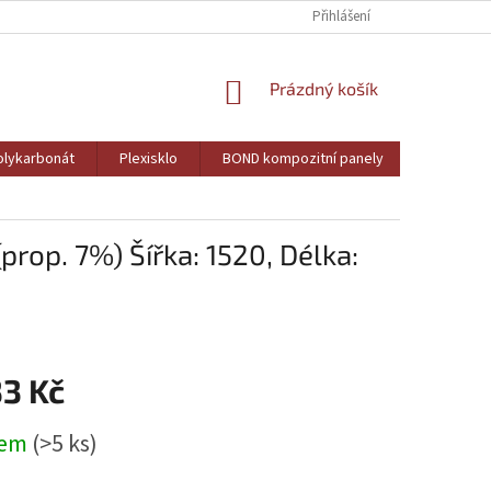
Přihlášení
NÁKUPNÍ
Prázdný košík
KOŠÍK
lykarbonát
Plexisklo
BOND kompozitní panely
PVC pěně
rop. 7%) Šířka: 1520, Délka:
33 Kč
dem
(>5 ks)