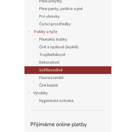
Plexi úchytky
Plexi panty, petlice a jiné
Pro vlnovky
Čisticí prostředky
Trubky a tyče
Plexisklo trubky
Čiré a opálové (lesklé)
Trojúhelníkové
Dekorativní
Světlovodivé
Fluorescentní
Čiré kulaté
Výrobky
Hygienická ochrana
Přijímáme online platby