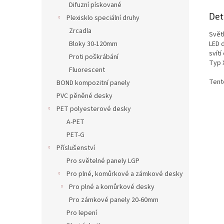
Difuzní pískované
Det
Plexisklo speciální druhy
Zrcadla
Svět
LED d
Bloky 30-120mm
svítí
Proti poškrábání
Typ X
Fluorescent
Tent
BOND kompozitní panely
PVC pěněné desky
PET polyesterové desky
A-PET
PET-G
Příslušenství
Pro světelné panely LGP
Pro plné, komůrkové a zámkové desky
Pro plné a komůrkové desky
Pro zámkové panely 20-60mm
Pro lepení