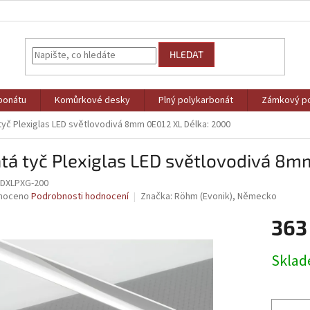
HLEDAT
bonátu
Komůrkové desky
Plný polykarbonát
Zámkový po
tyč Plexiglas LED světlovodivá 8mm 0E012 XL Délka: 2000
tá tyč Plexiglas LED světlovodivá 8m
DXLPXG-200
né
noceno
Podrobnosti hodnocení
Značka:
Röhm (Evonik), Německo
ní
363
u
Měrná
Skla
cena:
ek.