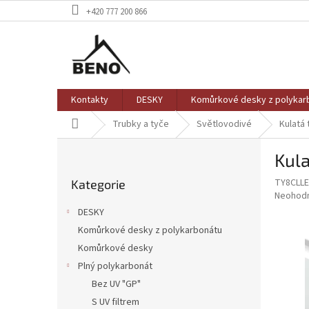
Přejít
+420 777 200 866
na
obsah
Kontakty
DESKY
Komůrkové desky z polykar
Domů
Trubky a tyče
Světlovodivé
Kulatá 
P
Kula
o
Přeskočit
s
TY8CLLE
Kategorie
kategorie
t
Průměr
Neohod
r
hodnoce
DESKY
a
produkt
Komůrkové desky z polykarbonátu
je
n
0,0
Komůrkové desky
n
z
í
Plný polykarbonát
5
p
Bez UV "GP"
hvězdič
a
S UV filtrem