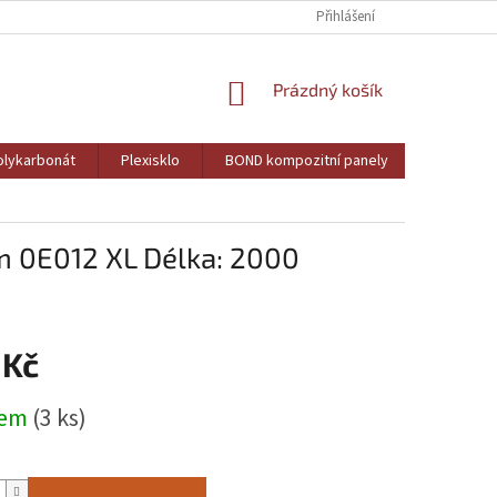
Přihlášení
NÁKUPNÍ
Prázdný košík
KOŠÍK
lykarbonát
Plexisklo
BOND kompozitní panely
PVC pěně
m 0E012 XL Délka: 2000
 Kč
dem
(3 ks)