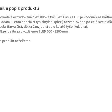
ailní popis produktu
lovodivá extrudovaná plexisklová tyč Plexiglas XT LED je vhodná k nasvětlov
iodami. Tento speciální typ akrylátu (plexi) rozvádí světlo po celé své ploše
 celá. Barva čirá, délka 2 m, jedná se o kulaté tyče (kulatina).
L je ideální pro vzdálenost LED 600 - 1200 mm.
o produkt neřežeme.