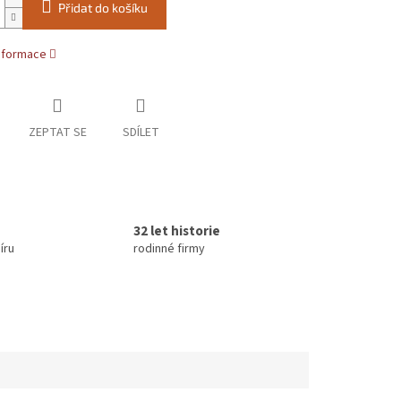
Přidat do košíku
informace
ZEPTAT SE
SDÍLET
32 let historie
íru
rodinné firmy