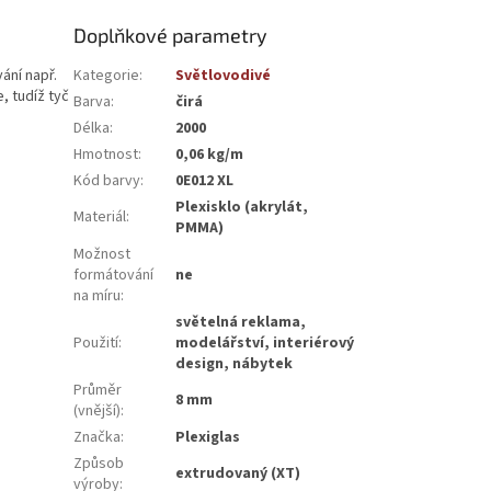
Doplňkové parametry
ání např.
Kategorie
:
Světlovodivé
, tudíž tyč
Barva
:
čirá
Délka
:
2000
Hmotnost
:
0,06 kg/m
Kód barvy
:
0E012 XL
Plexisklo (akrylát,
Materiál
:
PMMA)
Možnost
formátování
ne
na míru
:
světelná reklama,
Použití
:
modelářství, interiérový
design, nábytek
Průměr
8 mm
(vnější)
:
Značka
:
Plexiglas
Způsob
extrudovaný (XT)
výroby
: