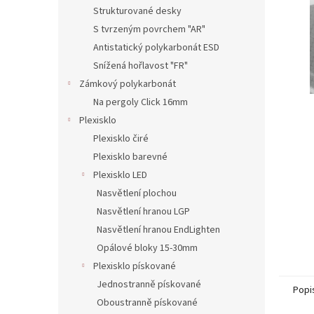
n
Strukturované desky
e
S tvrzeným povrchem "AR"
l
Antistatický polykarbonát ESD
Snížená hořlavost "FR"
Zámkový polykarbonát
Na pergoly Click 16mm
Plexisklo
Plexisklo čiré
Plexisklo barevné
Plexisklo LED
Nasvětlení plochou
Nasvětlení hranou LGP
Nasvětlení hranou EndLighten
Opálové bloky 15-30mm
Plexisklo pískované
Jednostranně pískované
Popi
Oboustranně pískované