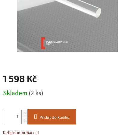
1 598 Kč
Měrná
Skladem
(2 ks)
cena:
Přidat do košíku
Detailní informace