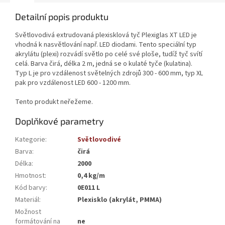
Detailní popis produktu
Světlovodivá extrudovaná plexisklová tyč Plexiglas XT LED je
vhodná k nasvětlování např. LED diodami. Tento speciální typ
akrylátu (plexi) rozvádí světlo po celé své ploše, tudíž tyč svítí
celá. Barva čirá, délka 2 m, jedná se o kulaté tyče (kulatina).
Typ L je pro vzdálenost světelných zdrojů 300 - 600 mm, typ XL
pak pro vzdálenost LED 600 - 1200 mm.
Tento produkt neřežeme.
Doplňkové parametry
Kategorie
:
Světlovodivé
Barva
:
čirá
Délka
:
2000
Hmotnost
:
0,4 kg/m
Kód barvy
:
0E011 L
Materiál
:
Plexisklo (akrylát, PMMA)
Možnost
formátování na
ne