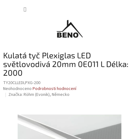
Přejít
NÁKUP
na
obsah
KOŠÍK
Kulatá tyč Plexiglas LED
světlovodivá 20mm 0E011 L Délka:
2000
TY20CLLEDLPXG-200
Průměrné
Neohodnoceno
Podrobnosti hodnocení
hodnocení
Značka:
Röhm (Evonik), Německo
produktu
je
0,0
z
5
hvězdiček.