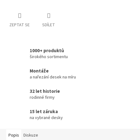
ZEPTAT SE
SDÍLET
1000+ produktů
širokého sortimentu
Montáže
a nařezání desek na míru
32 let historie
rodinné firmy
15 let záruka
na vybrané desky
Popis
Diskuze