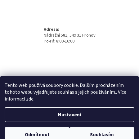
Adresa:
Nádražní 581, 549 31 Hronov
Po-Pá: 8:00-16:00
Tento web používá soubory cookie. Dalším procházením
tohoto webu vyjadřujete souhlas s jejich používáním.. Více
informací
zde
.
Nastavení
Vytvořil Shoptet
Odmítnout
Souhlasím
Copyright 2026
Beno Eshop
. Všechna práva vyhrazena.