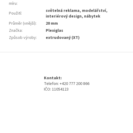
míru
:
světelná reklama, modelářství,
Použití
:
interiérový design, nábytek
Průměr (vnější)
:
20 mm
Značka
:
Plexiglas
Způsob výroby
:
extrudovaný (XT)
Z
á
p
a
Kontakt:
t
Telefon: +420 777 200 866
í
IČO: 11054123