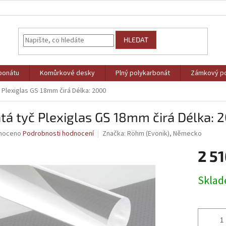
HLEDAT
bonátu
Komůrkové desky
Plný polykarbonát
Zámkový po
č Plexiglas GS 18mm čirá Délka: 2000
tá tyč Plexiglas GS 18mm čirá Délka: 
né
noceno
Podrobnosti hodnocení
Značka:
Röhm (Evonik), Německo
ní
2 51
u
Měrná
Skla
cena:
ek.