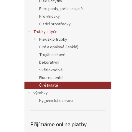
Plexi úchytky
Plexi panty, petlice a jiné
Pro vlnovky
Čisticí prostředky
Trubky a tyče
Plexisklo trubky
Čiré a opálové (lesklé)
Trojúhelníkové
Dekorativní
Světlovodivé
Fluorescentní
Čiré kulaté
Výrobky
Hygienická ochrana
Přijímáme online platby