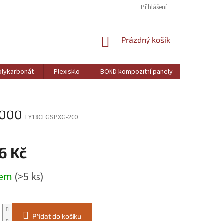
Přihlášení
NÁKUPNÍ
Prázdný košík
KOŠÍK
lykarbonát
Plexisklo
BOND kompozitní panely
PVC pěně
2000
TY18CLGSPXG-200
6 Kč
dem
(>5 ks)
Přidat do košíku