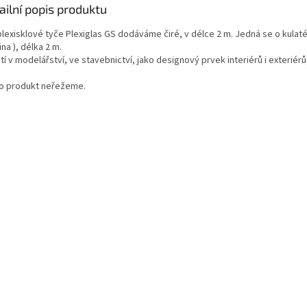
ailní popis produktu
plexisklové tyče Plexiglas GS dodáváme čiré, v délce 2 m. Jedná se o kulaté
ina ), délka 2 m.
tí v modelářství, ve stavebnictví, jako designový prvek interiérů i exteriérů,
o produkt neřežeme.