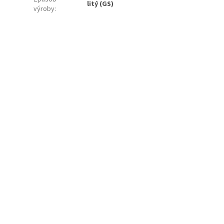
litý (GS)
výroby
: