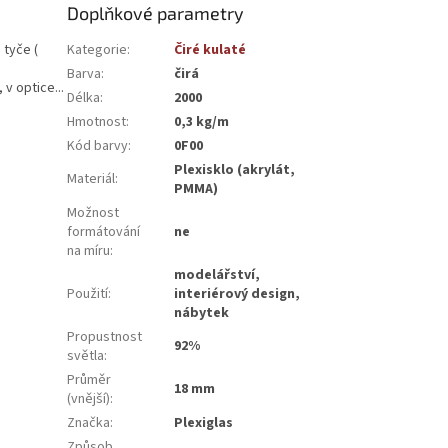
Doplňkové parametry
 tyče (
Kategorie
:
Čiré kulaté
Barva
:
čirá
 v optice...
Délka
:
2000
Hmotnost
:
0,3 kg/m
Kód barvy
:
0F00
Plexisklo (akrylát,
Materiál
:
PMMA)
Možnost
formátování
ne
na míru
:
modelářství,
Použití
:
interiérový design,
nábytek
Propustnost
92%
světla
:
Průměr
18 mm
(vnější)
:
Značka
:
Plexiglas
Způsob