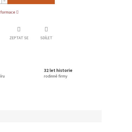
informace
ZEPTAT SE
SDÍLET
32 let historie
íru
rodinné firmy