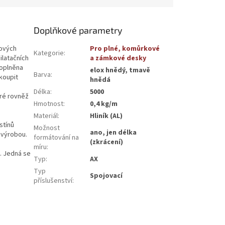
Doplňkové parametry
tových
Pro plné, komůrkové
Kategorie
:
ilatačních
a zámkové desky
doplněna
elox hnědý, tmavě
Barva
:
koupit
hnědá
Délka
:
5000
eré rovněž
Hmotnost
:
0,4 kg/m
Materiál
:
Hliník (AL)
stínů
Možnost
ano, jen délka
 výrobou.
formátování na
(zkrácení)
míru
:
ů. Jedná se
Typ
:
AX
Typ
Spojovací
příslušenství
: