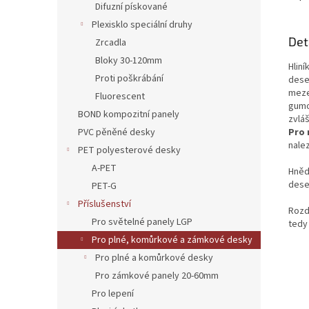
Difuzní pískované
Plexisklo speciální druhy
Det
Zrcadla
Bloky 30-120mm
Hlin
Proti poškrábání
dese
meze
Fluorescent
gumo
BOND kompozitní panely
zvláš
Pro 
PVC pěněné desky
nale
PET polyesterové desky
A-PET
Hněd
dese
PET-G
Příslušenství
Rozdí
Pro světelné panely LGP
tedy 
Pro plné, komůrkové a zámkové desky
Pro plné a komůrkové desky
Pro zámkové panely 20-60mm
Pro lepení