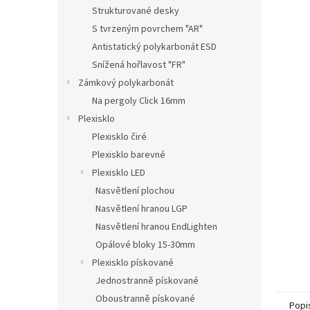
n
Strukturované desky
e
S tvrzeným povrchem "AR"
l
Antistatický polykarbonát ESD
Snížená hořlavost "FR"
Zámkový polykarbonát
Na pergoly Click 16mm
Plexisklo
Plexisklo čiré
Plexisklo barevné
Plexisklo LED
Nasvětlení plochou
Nasvětlení hranou LGP
Nasvětlení hranou EndLighten
Opálové bloky 15-30mm
Plexisklo pískované
Jednostranně pískované
Oboustranně pískované
Popi