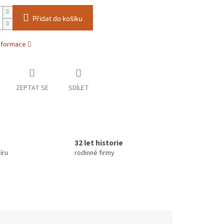
Přidat do košíku
informace
ZEPTAT SE
SDÍLET
32 let historie
íru
rodinné firmy