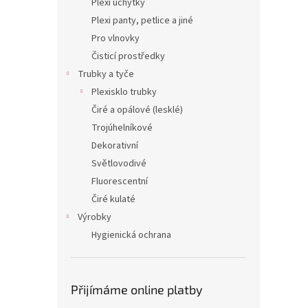
Plexi úchytky
Plexi panty, petlice a jiné
Pro vlnovky
Čisticí prostředky
Trubky a tyče
Plexisklo trubky
Čiré a opálové (lesklé)
Trojúhelníkové
Dekorativní
Světlovodivé
Fluorescentní
Čiré kulaté
Výrobky
Hygienická ochrana
Přijímáme online platby