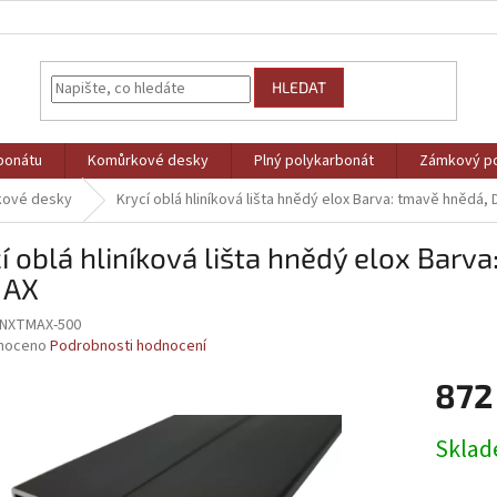
HLEDAT
bonátu
Komůrkové desky
Plný polykarbonát
Zámkový po
kové desky
Krycí oblá hliníková lišta hnědý elox Barva: tmavě hnědá, 
í oblá hliníková lišta hnědý elox Barv
 AX
HNXTMAX-500
né
noceno
Podrobnosti hodnocení
ní
872
u
Měrná
Skla
cena:
ek.