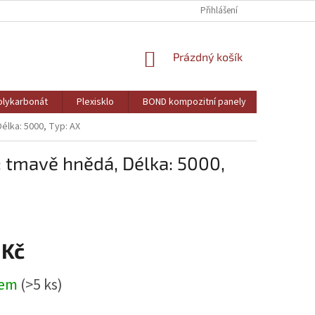
Přihlášení
NÁKUPNÍ
Prázdný košík
KOŠÍK
lykarbonát
Plexisklo
BOND kompozitní panely
PVC pěně
Délka: 5000, Typ: AX
a: tmavě hnědá, Délka: 5000,
 Kč
dem
(>5 ks)