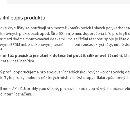
ailní popis produktu
íkové krycí lišty se používají pro montáž komůrkových i plných polykarboná
k, rovných plexi desek apod. Šíře 60 mm je min. doporučená šíře pro krytí d
r mezi dvěma montovanými deskami. Pro zajištění těsnosti spoje je lišta 
vým (EPDM nebo silikonovým) těsněním - není součást krycí lišty, nutné do
ť.
montáž plexiskla je nutné k dotěsnění použít silikonové těsnění
, kt
znete v naší nabídce.
ý profil doporučujeme pro spojování hnědých (kouřových - bronzových) od
k. Tyto profily mohou v některých místech nést stopy otlaků způsobených
l mezi AX a DU: profily jsou stejné, pochází ale od dvou různých dodavatel
o interní označení.