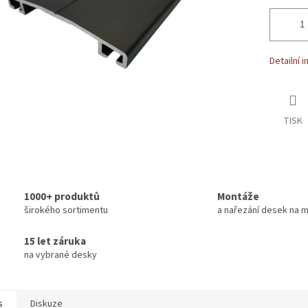
Detailní 
TISK
1000+ produktů
Montáže
širokého sortimentu
a nařezání desek na m
15 let záruka
na vybrané desky
s
Diskuze