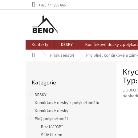
Přejít
+420 777 200 866
na
obsah
Kontakty
DESKY
Komůrkové desky z polykar
Domů
Příslušenství
Pro plné, komůrkové a zám
P
Kryc
o
Přeskočit
s
Typ:
Kategorie
kategorie
t
LIOB60
r
DESKY
Průměr
Neohod
a
hodnoce
Komůrkové desky z polykarbonátu
n
produkt
Komůrkové desky
n
je
í
Plný polykarbonát
0,0
z
p
Bez UV "GP"
5
a
S UV filtrem
hvězdič