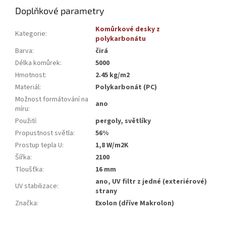
Doplňkové parametry
Komůrkové desky z
Kategorie
:
polykarbonátu
Barva
:
čirá
Délka komůrek
:
5000
Hmotnost
:
2.45 kg/m2
Materiál
:
Polykarbonát (PC)
Možnost formátování na
ano
míru
:
Použití
:
pergoly, světlíky
Propustnost světla
:
56%
Prostup tepla U
:
1,8 W/m2K
Šířka
:
2100
Tloušťka
:
16 mm
ano, UV filtr z jedné (exteriérové)
UV stabilizace
:
strany
Značka
:
Exolon (dříve Makrolon)