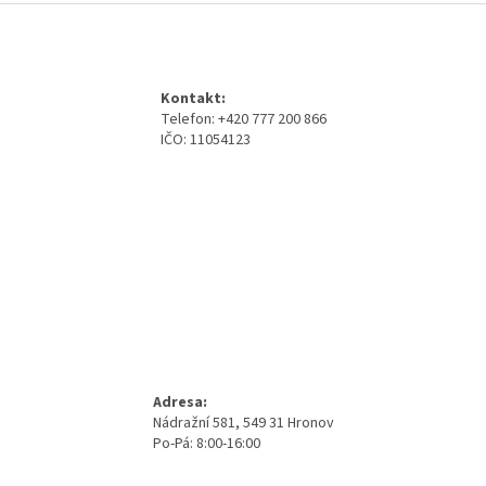
Z
á
p
a
Kontakt:
t
Telefon: +420 777 200 866
í
IČO: 11054123
Adresa:
Nádražní 581, 549 31 Hronov
Po-Pá: 8:00-16:00