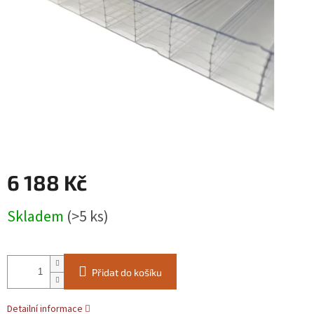
6 188 Kč
Měrná
Skladem
(>5 ks)
cena:
Přidat do košíku
Detailní informace