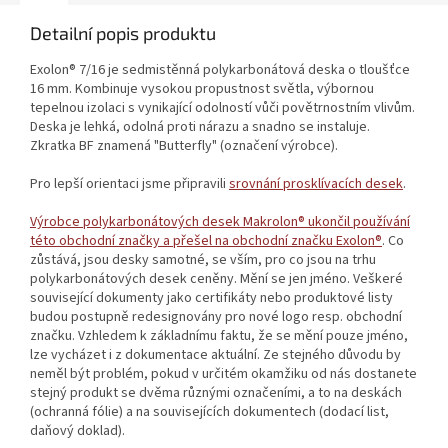
Detailní popis produktu
Exolon® 7/16 je sedmistěnná polykarbonátová deska o tloušťce
16 mm. Kombinuje vysokou propustnost světla, výbornou
tepelnou izolaci s vynikající odolností vůči povětrnostním vlivům.
Deska je lehká, odolná proti nárazu a snadno se instaluje.
Zkratka BF znamená "Butterfly" (označení výrobce).
Pro lepší orientaci jsme připravili
srovnání prosklívacích desek
.
Výrobce polykarbonátových desek Makrolon® ukončil používání
této obchodní značky a přešel na obchodní značku Exolon®
. Co
zůstává, jsou desky samotné, se vším, pro co jsou na trhu
polykarbonátových desek ceněny. Mění se jen jméno. Veškeré
související dokumenty jako certifikáty nebo produktové listy
budou postupně redesignovány pro nové logo resp. obchodní
značku. Vzhledem k základnímu faktu, že se mění pouze jméno,
lze vycházet i z dokumentace aktuální. Ze stejného důvodu by
neměl být problém, pokud v určitém okamžiku od nás dostanete
stejný produkt se dvěma různými označeními, a to na deskách
(ochranná fólie) a na souvisejících dokumentech (dodací list,
daňový doklad).