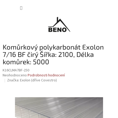
Přejít
NÁKUP
na
obsah
KOŠÍK
Komůrkový polykarbonát Exolon
7/16 BF čirý Šířka: 2100, Délka
komůrek: 5000
K16CLMA7BF-250
Průměrné
Neohodnoceno
Podrobnosti hodnocení
hodnocení
Značka:
Exolon (dříve Covestro)
produktu
je
0,0
z
5
hvězdiček.