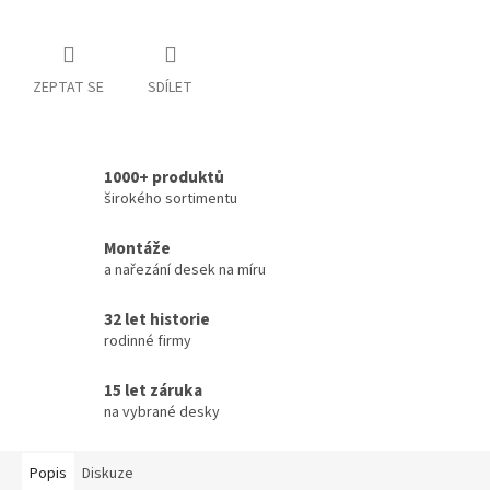
ZEPTAT SE
SDÍLET
1000+ produktů
širokého sortimentu
Montáže
a nařezání desek na míru
32 let historie
rodinné firmy
15 let záruka
na vybrané desky
Popis
Diskuze