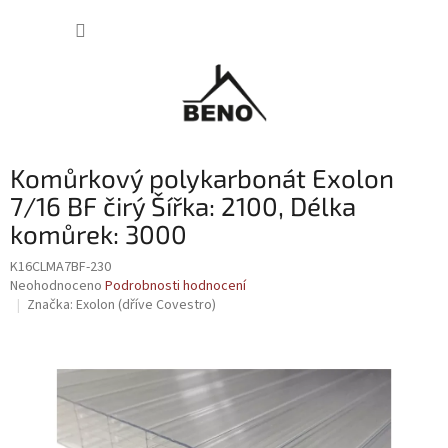
Přejít
NÁKUP
na
obsah
KOŠÍK
Komůrkový polykarbonát Exolon
7/16 BF čirý Šířka: 2100, Délka
komůrek: 3000
K16CLMA7BF-230
Průměrné
Neohodnoceno
Podrobnosti hodnocení
hodnocení
Značka:
Exolon (dříve Covestro)
produktu
je
0,0
z
5
hvězdiček.