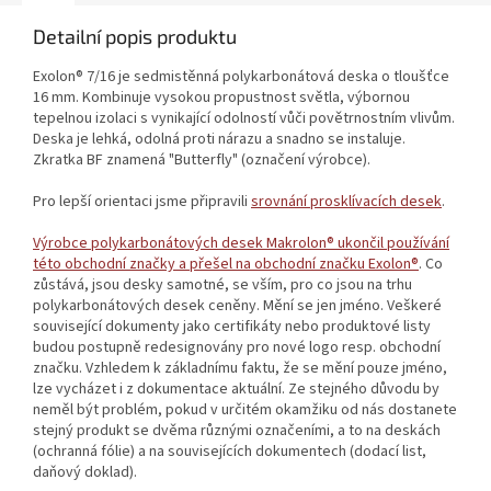
Detailní popis produktu
Exolon® 7/16 je sedmistěnná polykarbonátová deska o tloušťce
16 mm. Kombinuje vysokou propustnost světla, výbornou
tepelnou izolaci s vynikající odolností vůči povětrnostním vlivům.
Deska je lehká, odolná proti nárazu a snadno se instaluje.
Zkratka BF znamená "Butterfly" (označení výrobce).
Pro lepší orientaci jsme připravili
srovnání prosklívacích desek
.
Výrobce polykarbonátových desek Makrolon® ukončil používání
této obchodní značky a přešel na obchodní značku Exolon®
. Co
zůstává, jsou desky samotné, se vším, pro co jsou na trhu
polykarbonátových desek ceněny. Mění se jen jméno. Veškeré
související dokumenty jako certifikáty nebo produktové listy
budou postupně redesignovány pro nové logo resp. obchodní
značku. Vzhledem k základnímu faktu, že se mění pouze jméno,
lze vycházet i z dokumentace aktuální. Ze stejného důvodu by
neměl být problém, pokud v určitém okamžiku od nás dostanete
stejný produkt se dvěma různými označeními, a to na deskách
(ochranná fólie) a na souvisejících dokumentech (dodací list,
daňový doklad).