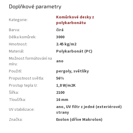
Doplňkové parametry
Komůrkové desky z
Kategorie
:
polykarbonátu
Barva
:
čirá
Délka komůrek
:
3000
Hmotnost
:
2.45 kg/m2
Materiál
:
Polykarbonát (PC)
Možnost formátování na
ano
míru
:
Použití
:
pergoly, světlíky
Propustnost světla
:
56%
Prostup tepla U
:
1,8 W/m2K
Šířka
:
2100
Tloušťka
:
16 mm
ano, UV filtr z jedné (exteriérové)
UV stabilizace
:
strany
Značka
:
Exolon (dříve Makrolon)