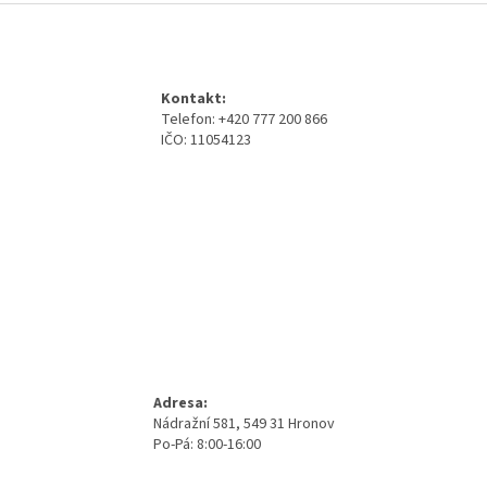
Z
á
p
a
Kontakt:
t
Telefon: +420 777 200 866
í
IČO: 11054123
Adresa:
Nádražní 581, 549 31 Hronov
Po-Pá: 8:00-16:00