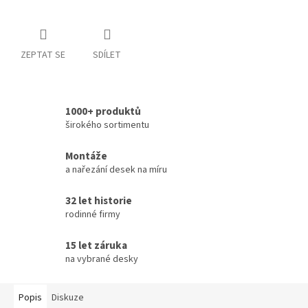
ZEPTAT SE
SDÍLET
1000+ produktů
širokého sortimentu
Montáže
a nařezání desek na míru
32 let historie
rodinné firmy
15 let záruka
na vybrané desky
Popis
Diskuze