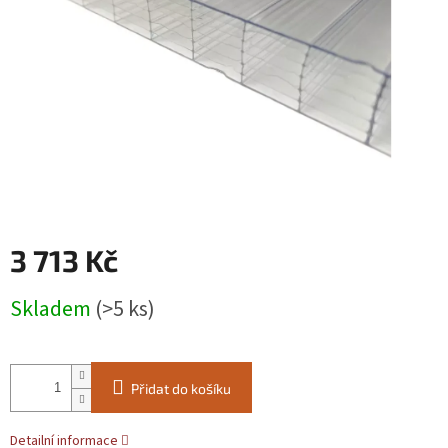
3 713 Kč
Měrná
Skladem
(>5 ks)
cena:
Přidat do košíku
Detailní informace