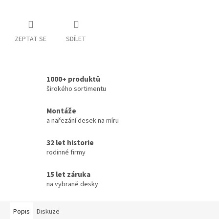
ZEPTAT SE
SDÍLET
1000+ produktů
širokého sortimentu
Montáže
a nařezání desek na míru
32 let historie
rodinné firmy
15 let záruka
na vybrané desky
Popis
Diskuze