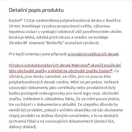
Detailní popis produktu
Exolon® 7/16 je sedmistěnná polykarbonátová deska o tloušťce
16 mm. Kombinuje vysokou propustnost světla, výbornou
tepelnou izolaci s vynikající odolností vůči povětrnostním vlivům.
Deska je lehká, odolná proti nárazu a snadno se instaluje.
Zkratka BF znamená "Butterfly" (označení výrobce).
Pro lepší orientaci jsme připravili
srovnání prosklívacích desek
.
Výrobce polykarbonátových desek Makrolon® ukončil používání
této obchodní značky a přešel na obchodní značku Exolon®
. Co
zůstává, jsou desky samotné, se vším, pro co jsou na trhu
polykarbonátových desek ceněny. Mění se jen jméno. Veškeré
související dokumenty jako certifikáty nebo produktové listy
budou postupně redesignovány pro nové logo resp. obchodní
značku. Vzhledem k základnímu faktu, že se mění pouze jméno,
lze vycházet i z dokumentace aktuální. Ze stejného důvodu by
neměl být problém, pokud v určitém okamžiku od nás dostanete
stejný produkt se dvěma různými označeními, a to na deskách
(ochranná fólie) a na souvisejících dokumentech (dodací list,
daňový doklad).