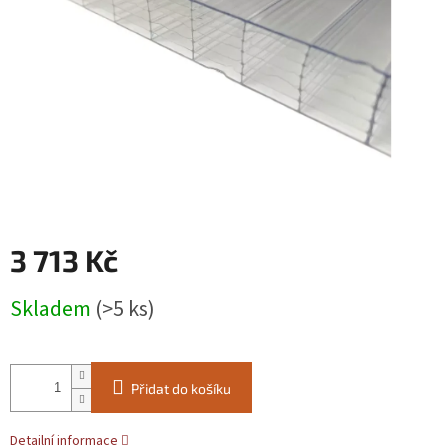
3 713 Kč
Měrná
Skladem
(>5 ks)
cena:
Přidat do košíku
Detailní informace