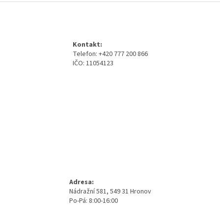
Z
á
p
a
Kontakt:
t
Telefon: +420 777 200 866
í
IČO: 11054123
Adresa:
Nádražní 581, 549 31 Hronov
Po-Pá: 8:00-16:00