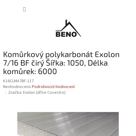
Přejít
NÁKUP
na
obsah
KOŠÍK
Komůrkový polykarbonát Exolon
7/16 BF čirý Šířka: 1050, Délka
komůrek: 6000
K16CLMA7BF-117
Průměrné
Neohodnoceno
Podrobnosti hodnocení
hodnocení
Značka:
Exolon (dříve Covestro)
produktu
je
0,0
z
5
hvězdiček.