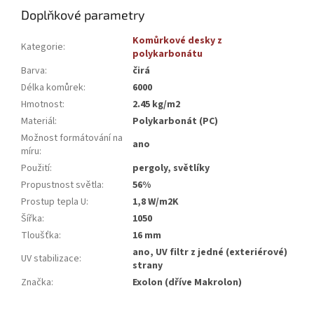
Doplňkové parametry
Komůrkové desky z
Kategorie
:
polykarbonátu
Barva
:
čirá
Délka komůrek
:
6000
Hmotnost
:
2.45 kg/m2
Materiál
:
Polykarbonát (PC)
Možnost formátování na
ano
míru
:
Použití
:
pergoly, světlíky
Propustnost světla
:
56%
Prostup tepla U
:
1,8 W/m2K
Šířka
:
1050
Tloušťka
:
16 mm
ano, UV filtr z jedné (exteriérové)
UV stabilizace
:
strany
Značka
:
Exolon (dříve Makrolon)