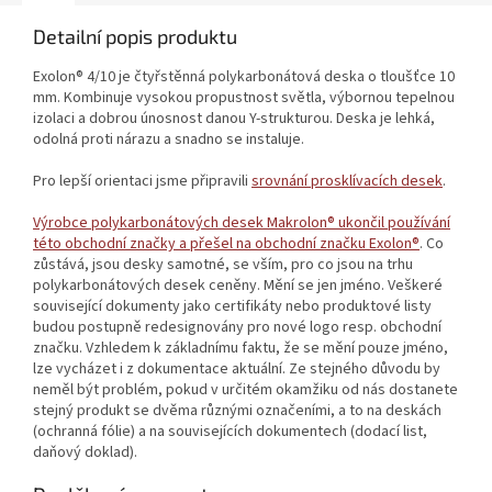
Detailní popis produktu
Exolon® 4/10 je čtyřstěnná polykarbonátová deska o tloušťce 10
mm. Kombinuje vysokou propustnost světla, výbornou tepelnou
izolaci a dobrou únosnost danou Y-strukturou. Deska je lehká,
odolná proti nárazu a snadno se instaluje.
Pro lepší orientaci jsme připravili
srovnání prosklívacích desek
.
Výrobce polykarbonátových desek Makrolon® ukončil používání
této obchodní značky a přešel na obchodní značku Exolon®
. Co
zůstává, jsou desky samotné, se vším, pro co jsou na trhu
polykarbonátových desek ceněny. Mění se jen jméno. Veškeré
související dokumenty jako certifikáty nebo produktové listy
budou postupně redesignovány pro nové logo resp. obchodní
značku. Vzhledem k základnímu faktu, že se mění pouze jméno,
lze vycházet i z dokumentace aktuální. Ze stejného důvodu by
neměl být problém, pokud v určitém okamžiku od nás dostanete
stejný produkt se dvěma různými označeními, a to na deskách
(ochranná fólie) a na souvisejících dokumentech (dodací list,
daňový doklad).