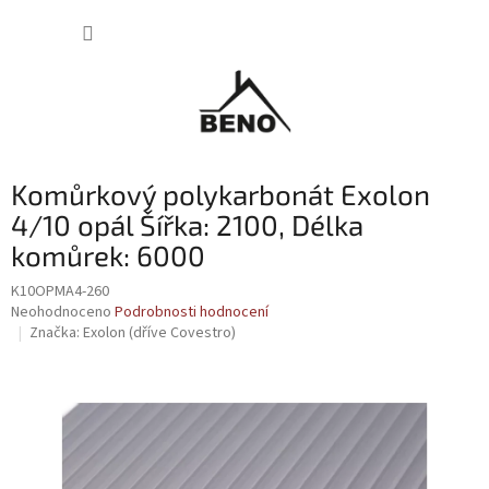
Přejít
NÁKUP
na
obsah
KOŠÍK
Komůrkový polykarbonát Exolon
4/10 opál Šířka: 2100, Délka
komůrek: 6000
K10OPMA4-260
Průměrné
Neohodnoceno
Podrobnosti hodnocení
hodnocení
Značka:
Exolon (dříve Covestro)
produktu
je
0,0
z
5
hvězdiček.