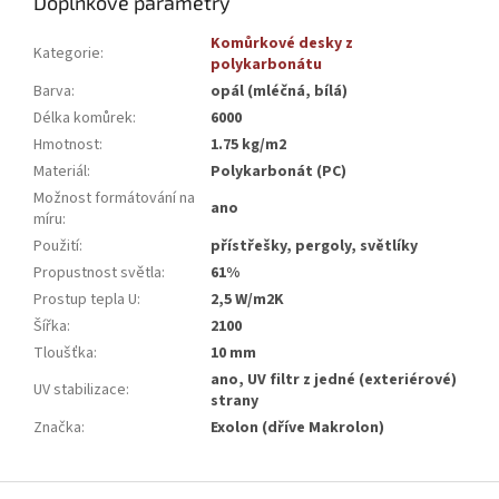
Doplňkové parametry
Komůrkové desky z
Kategorie
:
polykarbonátu
Barva
:
opál (mléčná, bílá)
Délka komůrek
:
6000
Hmotnost
:
1.75 kg/m2
Materiál
:
Polykarbonát (PC)
Možnost formátování na
ano
míru
:
Použití
:
přístřešky, pergoly, světlíky
Propustnost světla
:
61%
Prostup tepla U
:
2,5 W/m2K
Šířka
:
2100
Tloušťka
:
10 mm
ano, UV filtr z jedné (exteriérové)
UV stabilizace
:
strany
Značka
:
Exolon (dříve Makrolon)
Z