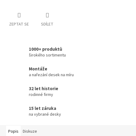
ZEPTAT SE
SDÍLET
1000+ produktů
širokého sortimentu
Montáže
a nařezání desek na míru
32 let historie
rodinné firmy
15 let záruka
na vybrané desky
Popis
Diskuze