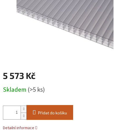
5 573 Kč
Měrná
Skladem
(>5 ks)
cena:
Přidat do košíku
Detailní informace