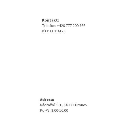
á
p
a
Kontakt:
t
Telefon: +420 777 200 866
í
IČO: 11054123
Adresa:
Nádražní 581, 549 31 Hronov
Po-Pá: 8:00-16:00