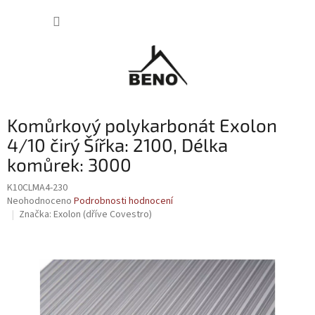
Přejít
NÁKUP
na
obsah
KOŠÍK
Komůrkový polykarbonát Exolon
4/10 čirý Šířka: 2100, Délka
komůrek: 3000
K10CLMA4-230
Průměrné
Neohodnoceno
Podrobnosti hodnocení
hodnocení
Značka:
Exolon (dříve Covestro)
produktu
je
0,0
z
5
hvězdiček.