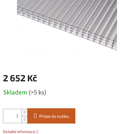
2 652 Kč
Měrná
Skladem
(>5 ks)
cena:
Přidat do košíku
Detailní informace