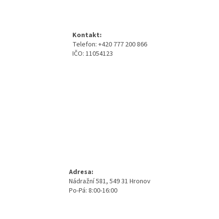
á
p
a
Kontakt:
t
Telefon: +420 777 200 866
í
IČO: 11054123
Adresa:
Nádražní 581, 549 31 Hronov
Po-Pá: 8:00-16:00