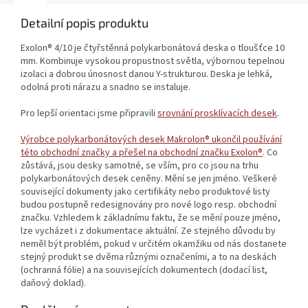
Detailní popis produktu
Exolon® 4/10 je čtyřstěnná polykarbonátová deska o tloušťce 10
mm. Kombinuje vysokou propustnost světla, výbornou tepelnou
izolaci a dobrou únosnost danou Y-strukturou. Deska je lehká,
odolná proti nárazu a snadno se instaluje.
Pro lepší orientaci jsme připravili
srovnání prosklívacích desek
.
Výrobce polykarbonátových desek Makrolon® ukončil používání
této obchodní značky a přešel na obchodní značku Exolon®
. Co
zůstává, jsou desky samotné, se vším, pro co jsou na trhu
polykarbonátových desek ceněny. Mění se jen jméno. Veškeré
související dokumenty jako certifikáty nebo produktové listy
budou postupně redesignovány pro nové logo resp. obchodní
značku. Vzhledem k základnímu faktu, že se mění pouze jméno,
lze vycházet i z dokumentace aktuální. Ze stejného důvodu by
neměl být problém, pokud v určitém okamžiku od nás dostanete
stejný produkt se dvěma různými označeními, a to na deskách
(ochranná fólie) a na souvisejících dokumentech (dodací list,
daňový doklad).