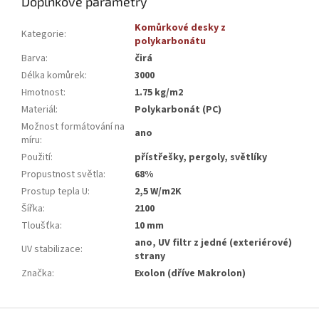
Doplňkové parametry
Komůrkové desky z
Kategorie
:
polykarbonátu
Barva
:
čirá
Délka komůrek
:
3000
Hmotnost
:
1.75 kg/m2
Materiál
:
Polykarbonát (PC)
Možnost formátování na
ano
míru
:
Použití
:
přístřešky, pergoly, světlíky
Propustnost světla
:
68%
Prostup tepla U
:
2,5 W/m2K
Šířka
:
2100
Tloušťka
:
10 mm
ano, UV filtr z jedné (exteriérové)
UV stabilizace
:
strany
Značka
:
Exolon (dříve Makrolon)
Z