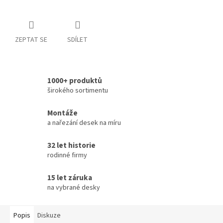
ZEPTAT SE
SDÍLET
1000+ produktů
širokého sortimentu
Montáže
a nařezání desek na míru
32 let historie
rodinné firmy
15 let záruka
na vybrané desky
Popis
Diskuze